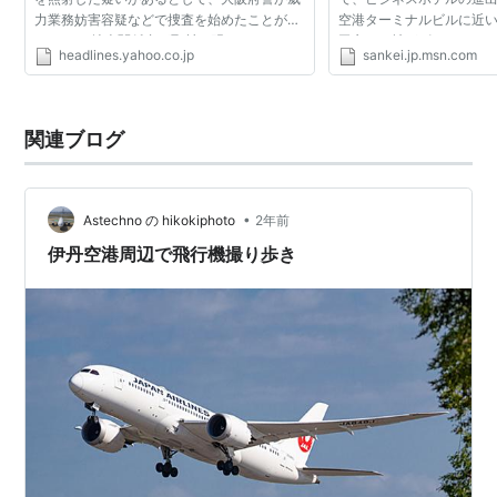
力業務妨害容疑などで捜査を始めたことがわ
空港ターミナルビルに近
かった。 捜査関係者が取材に明らかにした。
田市で２社がビジネスマ
headlines.yahoo.co.jp
sankei.jp.msn.com
同機は大阪（伊丹）空港に着陸する直前で、
計画を進める。業者側は
操縦士の目に光線...
「廃止はない」と踏...
関連ブログ
•
Astechno の hikokiphoto
2年前
伊丹空港周辺で飛行機撮り歩き