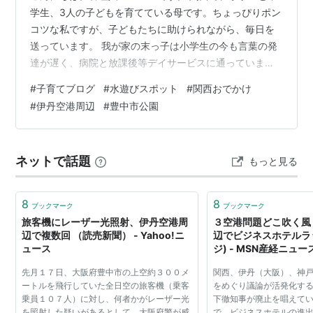
学生、3人の子どもを育てている母です。ちょっぴりポン
コツな私ですが、子どもたちに助けられながら、毎日を
送っています。 我が家の末っ子は小学生の今も言葉の発
達が遅く、病院と放課後等デイサービスに通っていま
す。療育を始めた2歳半の末っ子の体験を通して、同じ悩
#
子育てブログ
#
水遊びスポット
#
関西おでかけ
みを抱える方に寄り添いたいと思います。子どものペー
#
伊丹空港周辺
#
豊中市公園
スを尊重しながら歩む日々の記録です。 ※当時の日記を
もとに紹介しています。 こんな人が書いています。
www.harukonote.jp 【伊丹空港すぐ】水遊びもテントも
ネットで話題
もっと見る
OK！ 「スカイランドHARADA」で夏の午後を満喫♪ 水遊
びにぴったりな…
8
8
ブックマーク
ブックマーク
旅客機にレーザー光照射、伊丹空港周
３空港問題どこ吹く風
辺で複数回 （読売新聞） - Yahoo!ニ
辺でビジネスホテルラッ
ュース
ジ) - MSN産経ニュー
先月１７日、大阪府豊中市の上空約３００メ
関西、伊丹（大阪）、神
ートルを飛行していた全日空の旅客機（乗客
をめぐり議論が活発化す
乗員１０７人）に対し、何者かがレーザー光
下徹知事が廃止を唱えて
を照射した疑いがあるとして、大阪府警が威
で、ビジネスホテルの進