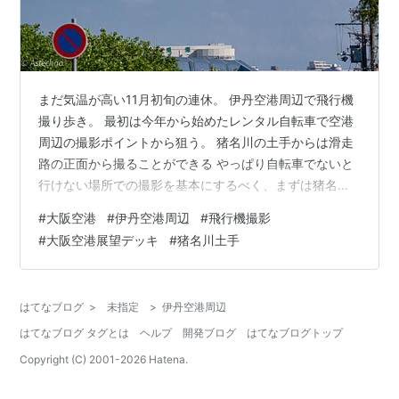
まだ気温が高い11月初旬の連休。 伊丹空港周辺で飛行機
撮り歩き。 最初は今年から始めたレンタル自転車で空港
周辺の撮影ポイントから狙う。 猪名川の土手からは滑走
路の正面から撮ることができる やっぱり自転車でないと
行けない場所での撮影を基本にするべく、まずは猪名川
の土手へ。 ここだとほぼ正面からB滑走路RW32L／14R
#
大阪空港
#
伊丹空港周辺
#
飛行機撮影
のを離着陸する飛行機が撮れる。 ただこの日は気温が高
#
大阪空港展望デッキ
#
猪名川土手
く、地表の温度が上昇しているため画像としては残念。
青空バックに飛び立つCRJ700 A滑走路から離陸する飛行
機だと横から捉えることができるが、小型機が多いので
はてなブログ
>
未指定
>
伊丹空港周辺
物足りなさは感じる。 B787の離陸シーン。 隣のA滑走路
はてなブログ タグとは
ヘルプ
開発ブログ
はてなブログトップ
には別の小型…
Copyright (C) 2001-
2026
Hatena.