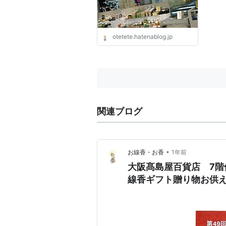
otetete.hatenablog.jp
関連ブログ
•
お線香・お香
1年前
大阪髙島屋百貨店 7階
線香ギフト贈り物お供