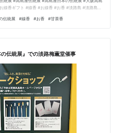
#伝統展 #高島屋伝統展 #高島屋日本の伝統展 #大阪高島
お線香ギフト #線香 #お線香 #お香 #淡路島 #淡路島特
#お線香セット #新学期の期待 #いい香り #良い香り #厄
の伝統展
#
線香
#
お香
#
甘茶香
統工芸品神仏お好み甘茶香製造元淡路梅薫堂…
本の伝統展』での淡路梅薫堂催事