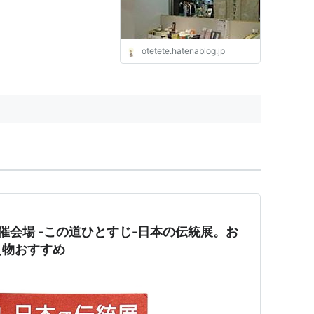
otetete.hatenablog.jp
催会場 -この道ひとすじ-日本の伝統展。お
え物おすすめ