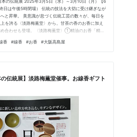
本の伝統展 2025年3月5日（水）～3月10日（月）【6
最終日は午後5時閉場） 伝統の技法を大切に受け継ぎなが
へと昇華。 美意識が息づく伝統工芸の数々が、毎日を
年以上を誇る〈淡路梅薫堂〉から。甘茶の香のお香に加え
詰め合わせも登場。〈淡路梅薫堂〉①精油のお香「精油
6.5×15.8×3.1cm)5,500円②厄除開運あまちゃ香(約
線香
#
線香
#
お香
#
大阪高島屋
)1,980円◎◎◎◎◎◎◎◎◎◎◎◎◎◎◎◎◎◎◎◎◎◎…
本の伝統展】淡路梅薫堂催事。お線香ギフト