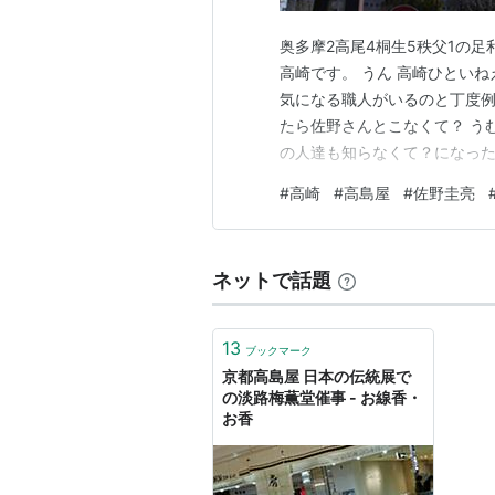
奥多摩2高尾4桐生5秩父1の足利
高崎です。 うん 高崎ひといね
気になる職人がいるのと丁度例
たら佐野さんとこなくて？ う
の人達も知らなくて？になった
けえ ノリで来てしまう自分が
#
高崎
#
高島屋
#
佐野圭亮
後拝見する機会はある。 ・・
い事は山ほどある。 大島…
ネットで話題
13
ブックマーク
京都高島屋 日本の伝統展で
の淡路梅薫堂催事 - お線香・
お香