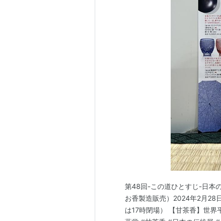
第48回-この道ひとすじ-日本
お香製造販売）2024年2月2
は17時閉場） 【甘茶香】世