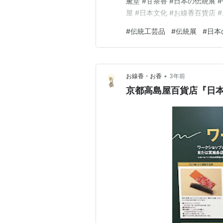
薫堂 #甘茶香 #日本の伝統展 
屋 #日本文化 #お線香百貨店 #
産品 #淡路島グルメ #お供え 
#
伝統工芸品
#
伝統展
#
日本
除け #開運 #伝統工芸 #伝
•
お線香・お香
3年前
京都高島屋百貨店『日