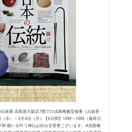
の伝統展 高島屋大阪店7階での淡路梅薫堂催事（お線香・
8日（水）～3月4日（月）【6日間】10時～19時（最終日
界平和 願いを叶う神仏お好み甘茶香ございます。#淡路梅