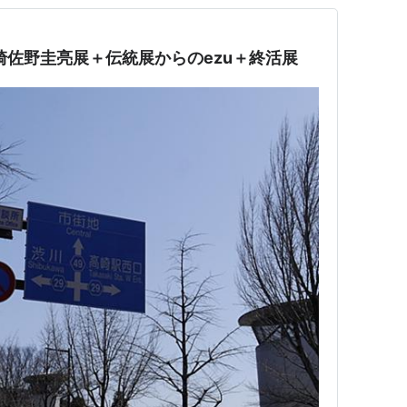
崎佐野圭亮展＋伝統展からのezu＋終活展