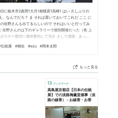
3に栃木市2真岡1大月1相模原1高崎1 はい 久しぶりの
え、なんでだろ？ ま それは置いておいてこれだ ここ に
の佐野さんも出てるらしいので それはいいと行ってみ
む 佐野さんのは下のギャラリーで個別開催だった（焦 上
がスゲー親切に最終案内して頂き まして感謝、あった
いけんのだが。 で 佐野さんとこ、例の箱はなかったが今
#
伝統展
#
桐生
#
ezu
#
岡本太郎
・ハズ の後 は上に戻り伝統展も、よくもわるくも言いた
もっと見る
13
ブックマーク
高島屋京都店【日本の伝統
展】での淡路梅薫堂催事（淡
路の線香） - お線香・お香