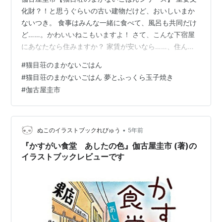
化財？！と思うぐらいの古い建物だけど、おいしいまか
ないつき。 食事はみんな一緒に食べて、風呂も共同だけ
ど……。かわいいねこもいますよ！ さて、こんな下宿屋
にあなたなら住みますか？ 家賃が安いなら……、住んで
みようかな。 と思った人、ぜひぜひこの本シリーズを読
#
猫目荘のまかないごはん
むべきです。 【著者】伽古屋圭市 【出版社】
#
猫目荘のまかないごはん 夢とふっくら玉子焼き
KADOKAWA 伽古屋圭市【猫目荘のまかないごはんシリー
#
伽古屋圭市
ズ】はこんな本・あらすじ 不器用な生き方しかできな
い、未来に希望がもてない。 そんな人が、おいしいまか
ないつきの下宿の仲間たちとふれあいながら、自分らし
く生きるため、今の自分を変えようと成…
•
ぬこのイラストブックれびゅう
5年前
『かすがい食堂 あしたの色』伽古屋圭市 (著)の
イラストブックレビューです