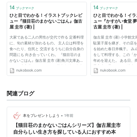
14
14
ブックマーク
ブックマーク
ひと目でわかる！イラストブックレビ
ひと目でわかる！イラ
ュー『猫目荘のまかないごはん』伽古
ュー『かすがい食堂 
屋 圭市 (著) |
古屋 圭市 (著) |
大家である二人の男性が交代で作る 定番料理
伽古屋 圭市 (著) 小学館
に、旬の素材が加わるもの。 主人公は料理を
駄菓子屋を継ぎ、その店
食べたり、住民と 交流するうちに自分自身の
を始めた春日井楓子。 み
問題にも 向き合っていくわ。 『猫目荘のま
をして料理する、この「
かないごはん』伽古屋 圭市 (著)角川文庫あら
年めを迎えた。 ある日、
すじ二十九歳のフリーター、降矢伊緒は友人
子高生を見つける。 彼女
nukobook.com
nukobook.com
の紹介で阿佐ヶ谷の年季の入った木造二階建
あると感じ、楓子はかす
の下宿屋『猫...
みないかと声...
関連ブログ
•
本をプレゼントしよう
1年前
【猫目荘のまかないごはんシリーズ】伽古屋圭市
自分らしい生き方を探している人におすすめ本