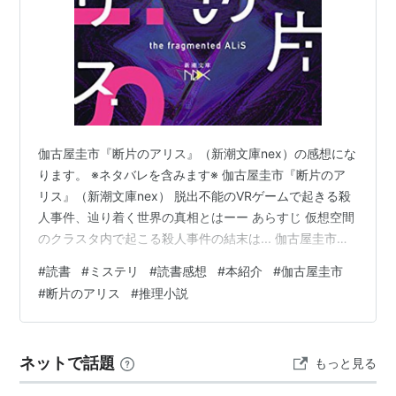
伽古屋圭市『断片のアリス』（新潮文庫nex）の感想にな
ります。 ※ネタバレを含みます※ 伽古屋圭市『断片のア
リス』（新潮文庫nex） 脱出不能のVRゲームで起きる殺
人事件、辿り着く世界の真相とはーー あらすじ 仮想空間
のクラスタ内で起こる殺人事件の結末は... 伽古屋圭市
『断片のアリス』（新潮文庫nex） 断片のアリス（新潮
#
読書
#
ミステリ
#
読書感想
#
本紹介
#
伽古屋圭市
文庫nex） 作者:伽古屋圭市 新潮社 Amazon 脱出不能の
#
断片のアリス
#
推理小説
VRゲームで起きる殺人事件、辿り着く世界の真相とはー
ー あらすじ 雪と氷に閉ざされた現実世界から離れ、人々
は生活のほとんどをVRシステム―ALiS―の中で過ごして
ネットで話題
もっと見る
いた。傷つくことのない穏やかで平和な仮想空間で。…