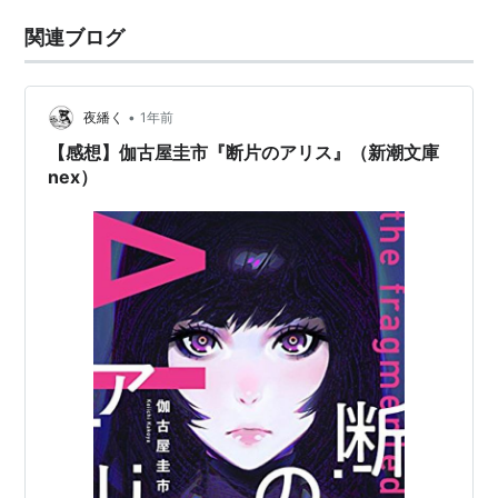
関連ブログ
•
夜繙く
1年前
【感想】伽古屋圭市『断片のアリス』（新潮文庫
nex）