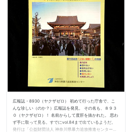
広報誌・8930（ヤクザゼロ） 初めて行った庁舎で、こ
んな珍しい（のか？）広報誌を発見。 その名も、８９３
０（ヤクザゼロ）！ 名前からして度肝を抜かれた。 思わ
ず手に取って見る。すでにvol.84まで出ているようだ。
発行は「公益財団法人 神奈川県暴力追放推進センター」