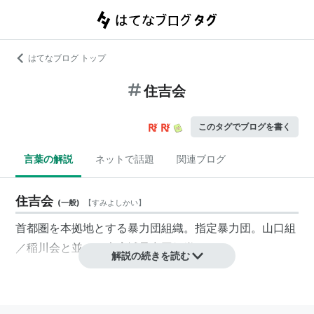
はてなブログ トップ
住吉会
このタグでブログを書く
言葉の解説
ネットで話題
関連ブログ
住吉会
(
一般
)
【
すみよしかい
】
首都圏を本拠地とする暴力団組織。
指定暴力団
。山口組
／稲川会と並ぶ三大広域暴力団組織の一。
解説の続きを読む