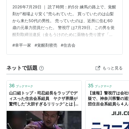
2026年7月29日 ｜ 読了時間：約5分 練馬の路上で、覚醒
剤が"相場より安く"売られていた。 買っていたのは山梨
から来た50代の男性。 売っていたのは、近所に住む60
歳の元暴力団員だった。 警視庁 は7月29日、この男を覚
醒剤取締法違反（金もうけのために薬物を売り渡す「営
利目的譲渡」）の疑いで逮捕した。 逮捕されたのは指定
#
幸平一家
#
覚醒剤密売
#
住吉会
暴力団・ 住吉会 の2次団体「 幸平一家 」系の元組員で、
実名は公表されていない。 男は容疑を否認している。 な
ぜ元組員が、わざわざ相場より安く売っていたのか。 こ
ネットで話題
もっと見る
の記事でわかること 練馬の路上で密売、60歳元組員を逮
捕 幸平一家は住吉会の子分組織 「相場より安い密売人」
…
36
35
ブックマーク
ブックマーク
山口組トップ・司忍組長をラップでデ
【速報】警視庁は会社
ィスった住吉会系組員 ヤクザ界隈が
疑で、神奈川県警の巡
驚愕した“大胆すぎるリリック”とは |
団住吉会系組員ら４人
文春オンライン
事ドットコム