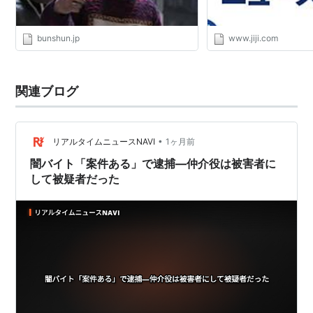
bunshun.jp
www.jiji.com
関連ブログ
•
リアルタイムニュースNAVI
1ヶ月前
闇バイト「案件ある」で逮捕—仲介役は被害者に
して被疑者だった