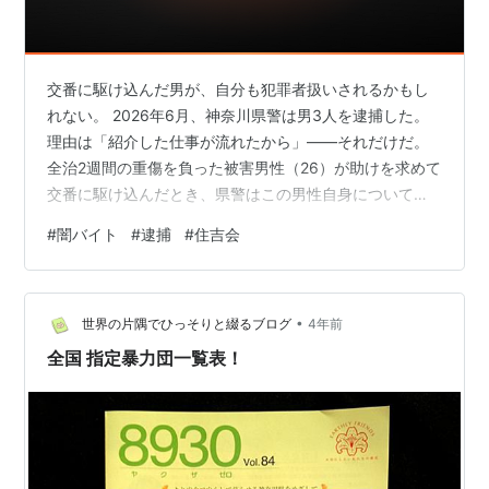
交番に駆け込んだ男が、自分も犯罪者扱いされるかもし
れない。 2026年6月、神奈川県警は男3人を逮捕した。
理由は「紹介した仕事が流れたから」——それだけだ。
全治2週間の重傷を負った被害男性（26）が助けを求めて
交番に駆け込んだとき、県警はこの男性自身について
も、違法な仕事を紹介したとして調べ始めた。 闇バイト
#
闇バイト
#
逮捕
#
住吉会
に関わると、被害者が同時に犯罪者候補になる逆転が起
きる。 この事件は、そのことを示している。 この記事で
わかること 27時間、トランクに閉じ込められた男 「仕事
•
が流れた」だけで、なぜ拉致になるのか 「案件ある」の
世界の片隅でひっそりと綴るブログ
4年前
一言が招く3層構造 交番に駆け込んだ被害者が、被疑者
全国 指定暴力団一覧表！
になるとき 「ホワイト…