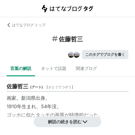
はてなブログ トップ
佐藤哲三
このタグでブログを書く
言葉の解説
ネットで話題
関連ブログ
佐藤哲三
(
アート
)
【
さとうてつぞう
】
画家。新潟県出身。
1910年生まれ、54年没。
ゴッホに似たタッチの画風が特徴的だった。
解説の続きを読む
佐藤哲三
(
スポーツ
)
【
さとうてつぞう
】