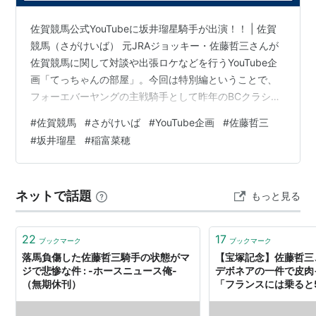
2004年宝塚記念、2003年京都大賞典、2003年・
佐賀競馬公式YouTubeに坂井瑠星騎手が出演！！ | 佐賀
2004年・2005年金鯱賞、2002年朝日チャレンジカ
競馬（さがけいば） 元JRAジョッキー・佐藤哲三さんが
ップ）
佐賀競馬に関して対談や出張ロケなどを行うYouTube企
サクラセンチュリー（2005年日経新春杯、2005年
画「てっちゃんの部屋」。今回は特別編ということで、
アルゼンチン共和国杯、2004年鳴尾記念）
フォーエバーヤングの主戦騎手として昨年のBCクラシッ
オペラシチー（2005年目黒記念）
クも勝利したJRAの現役トップジョッキー・坂井瑠星騎
#
佐賀競馬
#
さがけいば
#
YouTube企画
#
佐藤哲三
インティライミ
（2005年京都新聞杯、2007年京都大
手を特別ゲストに迎えました！ 昨年のBCクラシックと一
#
坂井瑠星
#
稲富菜穂
賞典、2007年朝日チャレンジカップ）
昨年のJBCクラシック（佐賀）の回顧、坂井騎手のキャ
リア全体の振り返り、佐賀競馬の新人二人（長谷川騎
メイショウバトラー（2006年プロキオンS、2006年
手、林騎手）からの質問、実は坂井騎手が勝ったことの
サマーチャンピオン、2006年シリウスS）
ネットで話題
もっと見る
ない佐賀競馬場の攻略法など、見ごたえたっぷりの28分
マイネルレーニア（2008年スワンS）
間。 12日（金）の…
エスポワールシチー
（2009年ジャパンカップダー
22
17
ト、2010年フェブラリーS、2009年・2010年・
ブックマーク
ブックマーク
落馬負傷した佐藤哲三騎手の状態がマ
【宝塚記念】佐藤哲三
2012年かしわ記念、2009年・2012年マイルチャン
ジで悲惨な件 : -ホースニュース俺-
デボネアの一件で皮肉
ピオンシップ南部杯など）
（無期休刊）
「フランスには乗ると
アーネストリー
（2011年宝塚記念、2010年札幌記
いるらしいが…」 : -
俺-（無期休刊）
念、2011年オールカマー、2010年金鯱賞、2009年中