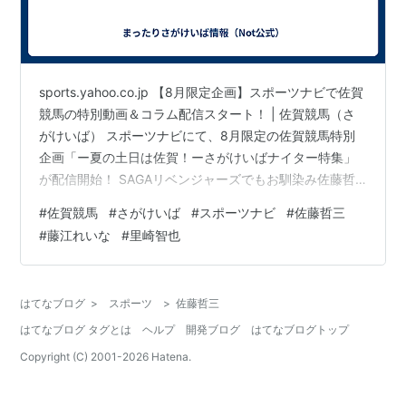
sports.yahoo.co.jp 【8月限定企画】スポーツナビで佐賀
競馬の特別動画＆コラム配信スタート！ | 佐賀競馬（さ
がけいば） スポーツナビにて、8月限定の佐賀競馬特別
企画「ー夏の土日は佐賀！ーさがけいばナイター特集」
が配信開始！ SAGAリベンジャーズでもお馴染み佐藤哲
三さん、藤江れいなさんのお二人が、元プロ野球選手・
#
佐賀競馬
#
さがけいば
#
スポーツナビ
#
佐藤哲三
里崎智也さんに佐賀競馬の魅力を伝える動画企画「さが
#
藤江れいな
#
里崎智也
けいばをがばい楽しむ座談会」や、佐賀競馬の魅力・攻
略法に迫る特別コラムなどが公開されています！ 動画企
画の配信スケジュールはこんな感じ。 第1回：ここが凄い
はてなブログ
>
スポーツ
>
佐藤哲三
ぞ 地方競馬！記憶に残る名馬 オグリキャップ ハルウラ
はてなブログ タグとは
ヘルプ
開発ブログ
はてなブログトップ
ラ も振…
Copyright (C) 2001-
2026
Hatena.