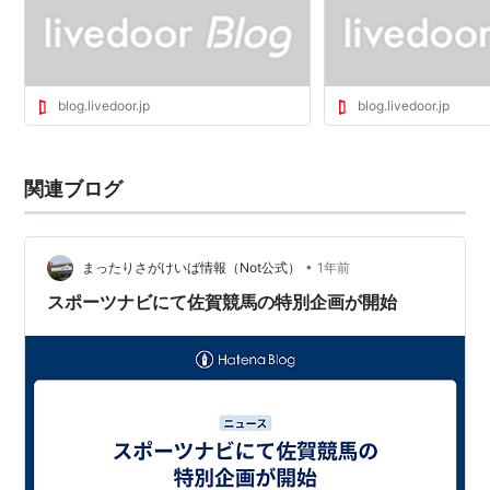
日新聞杯）
キズナ
（デビュー2戦目まで騎乗、落馬負傷のため武
豊に乗り替わり）
blog.livedoor.jp
blog.livedoor.jp
関連ブログ
•
まったりさがけいば情報（Not公式）
1年前
スポーツナビにて佐賀競馬の特別企画が開始