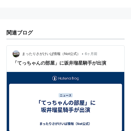
日本中央競馬会（JRA）の元騎手。
1970年9月17日生まれ。大阪府出身。栗東トレーニング
センター所属。
1989年デビュー。若い頃からいぶし銀の名手として活
関連ブログ
躍した。
2012年11月24日、京都競馬場第10競走で落馬、大怪我
•
を負い、復帰を目指したが、2014年10月12日をもって
まったりさがけいば情報（Not公式）
6ヶ月前
引退することを発表した。
「てっちゃんの部屋」に坂井瑠星騎手が出演
主な騎乗馬
レットイットビー（1992年朝日チャレンジカップ）
マイネルマックス
（1996年朝日杯3歳ステークス、
1996年京成杯3歳S、1996年函館3歳S）
ミッキーダンス（2001年金鯱賞、2000年小倉記念、
2000年朝日チャレンジカップ）
タップダンスシチー
（2003年ジャパンカップ、