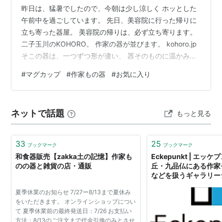
昨日は、猛暑でしたので、今朝は少し涼しく ホッとした
午前中を過ごしています。 先日、美容院に行った帰りに
立ち寄った器屋。 美容院の帰りは、必ず立ち寄ります。
二子玉川のKOHORO。 作家の器が並びます。 kohoro.jp
そこの器は、一つずつ形が違い、 器そのものに温かみが
あります。 作家の手により一つずつ生み出されていま
#
マグカップ
#
作家もの器
#
お気に入り
す。 どの作品も作家の感性と人生と愛情が詰まっていま
す。 そんな作家ものの器は、お値段もそこそこですので
たくさんは、求められませんが、 たまに気に入ったもの
ネットで話題
もっと見る
があると １つ持ち帰ります。 今回は、境知子さんの作品
のカップ。 小ぶりでシンプルでいて、やさしいフォル
ム。 「か…
33
25
ブックマーク
ブックマーク
和食器販売【zakka土の記憶】作家も
Eckepunkt | エ
のの器と雑貨の店・通販
丘・九品仏にある作家
などを扱うギャラリー
夏季休業のお知らせ 7/27ー8/13まで夏休み
をいただきます。 オンラインショップについ
て 夏季休業前の最終発送日：7/26 お支払い
方法：8/13のご注文まで代金引換のみとさせ