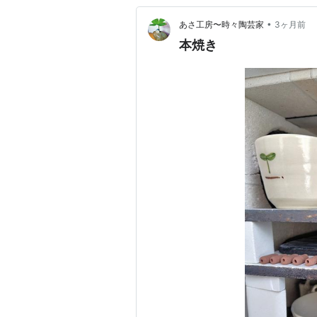
•
あさ工房〜時々陶芸家
3ヶ月前
本焼き