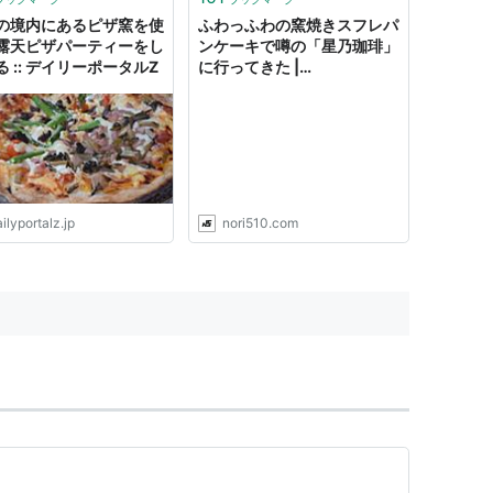
の境内にあるピザ窯を使
ふわっふわの窯焼きスフレパ
露天ピザパーティーをし
ンケーキで噂の「星乃珈琲」
 :: デイリーポータルZ
に行ってきた |
nori510.com
ilyportalz.jp
nori510.com