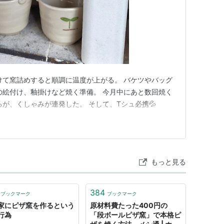
けて窯詰めすると順調に温度が上がる。 バケツやバッグ
の絵付け、釉掛けなど焼く準備。 今月中にあと数回焼く
が、くしゃみが連発した。 そして、Tシュ必携💦
もっと見る
384
ブックマーク
ブックマーク
家にピザ窯を作るという
原材料費たった400円の
行為
「段ボールピザ窯」で本格ピ