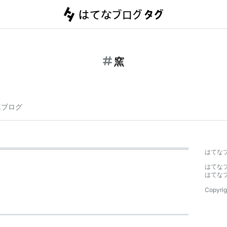
窯
連ブログ
はてな
はてな
はてな
Copyrig