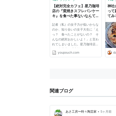
【絶対完全カフェ】星乃珈琲
神社
店の『窯焼きスフレパンケー
って
キ』を食べた事ないなんてそ
てみる
んなの絶対おかしいよ |
記者（私）の女子力が低いからな
Pouch［ポーチ］
のか、知り合いの女子大生に「え
っ？ 食べたことがないの？ そ
んなの絶対おかしいよ！」と言わ
れてしまいました。星乃珈琲店と
いう喫茶店の『窯焼きスフレパン
youpouch.com
da
ケーキ』が美味しいらしいので
す。 スターバックスコーヒーと
かコメダ珈琲店とかならば知って
いますが、星乃珈琲店ってあま
り...
関連ブログ
•
あさ工房〜時々陶芸家
5ヶ月前