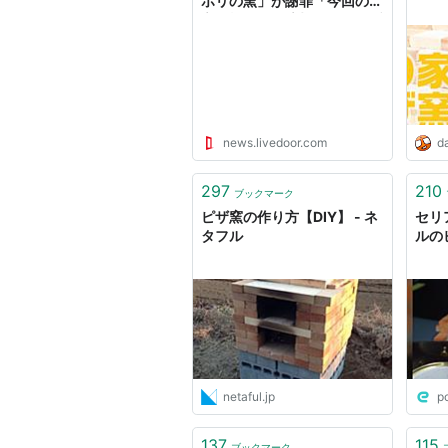
ポリの窯」が謝罪「今回の発
言は極めて不適切」 - ライブ
ドアニュース
news.livedoor.com
da
297
210
ブックマーク
ピザ窯の作り方【DIY】 - ネ
セリ
タフル
ルの
netaful.jp
p
137
115
ブックマーク