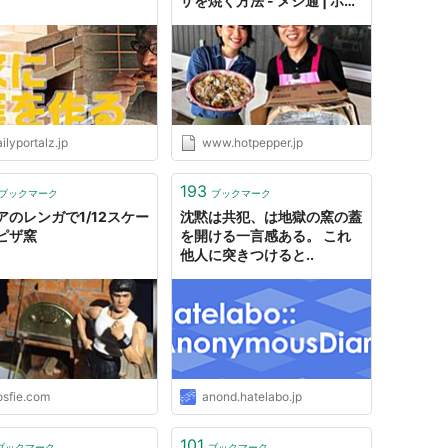
ザを焼く方法 - メシ通 | ホッ
トペッパーグルメ
ilyportalz.jp
www.hotpepper.jp
193
ブックマーク
ブックマーク
アのレンガで1/12スケー
沈黙は共犯、は地獄の窯の蓋
ピザ窯
を開ける一言感ある。 これ
他人に突きつけると..
osfie.com
anond.hatelabo.jp
101
ブックマーク
ブックマーク