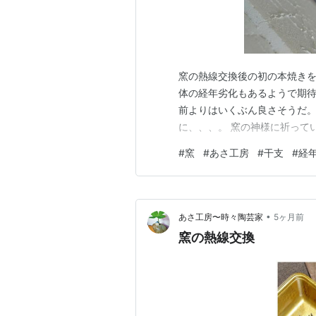
窯の熱線交換後の初の本焼きをし
体の経年劣化もあるようで期
前よりはいくぶん良さそうだ。
に、、、。 窯の神様に祈って
#
窯
#
あさ工房
#
干支
#
経
•
あさ工房〜時々陶芸家
5ヶ月前
窯の熱線交換