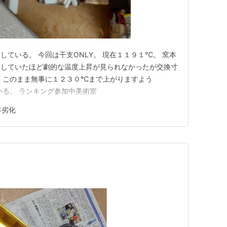
ている。 今回は干支ONLY。 現在１１９１℃。 窯本
待していたほど劇的な温度上昇が見られなかったが交換寸
 このまま無事に１２３０℃まで上がりますよう
いる。 ランキング参加中美術室
年劣化