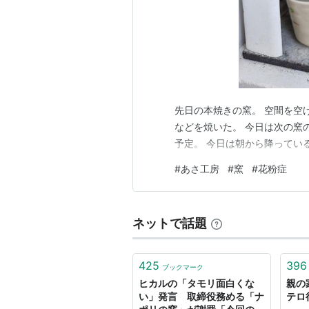
先日の本焼きの窯。 空間を空
などを焼いた。 今日は次の窯
予定。 今日は朝から降っている
#
あさ工房
#
窯
#
花粉症
ネットで話題
425
396
ブックマーク
ヒカルの「タモリ面白くな
親の
い」発言 取締役務める「ナ
テロ