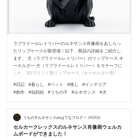
ラブラドールレトリバーのルネサンス肖像画をあしらっ
たリップケースが新登場！以下、商品の詳細をご紹介し
ます。 犬（ラブラドールレトリバー）のリップケース キ
ーホルダー 犬（ラブラドールレトリバー）をモチーフに
した、3Dプリント製リップケース（キーホルダー型）で
す。シルクブラックPLAでルネサンス装飾のレリーフを
#
日記
#
暮らし
#
ペット
#
推し
#
インテリア
身にまとった犬が、両前足でリップスティックを抱きか
#
創作
#
似顔絵
#
うちの子
#
ルネサンス
#
犬
かえるデザイン。 ◆ 商品内容・シルクブラックPLA素材
（光沢のあるジェットブラックのシルキー仕上げ）・高
さ約8cm／リップ装着部 直径16mm規格・後頭部のルー
プにバッグ取付用ゴールドチェーン（ロブスタークラス
•
うちの子ルネサンスonはてなブログ
2時間前
プ＋小さな飾りチャーム）付属…
セルカークレックスのルネサンス肖像画ウェルカ
ムボードができました！