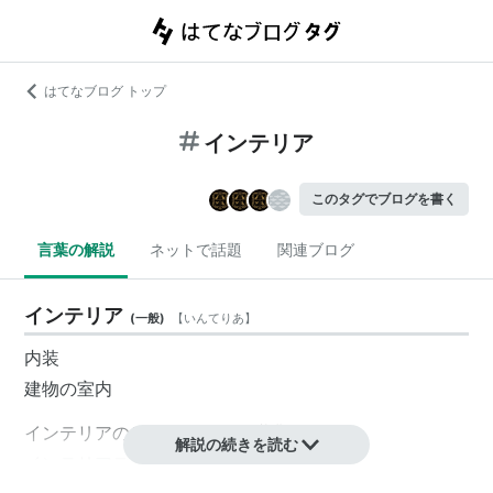
はてなブログ トップ
インテリア
このタグでブログを書く
言葉の解説
ネットで話題
関連ブログ
インテリア
(
一般
)
【
いんてりあ
】
内装
建物の室内
インテリア
の
デザイン
をする職業を
解説の続きを読む
インテリアデザイナー
とよぶ