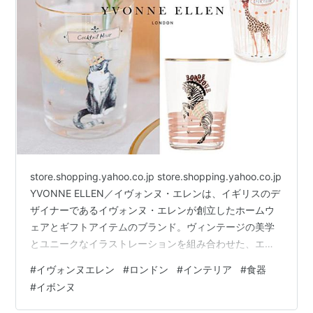
store.shopping.yahoo.co.jp store.shopping.yahoo.co.jp
YVONNE ELLEN／イヴォンヌ・エレンは、イギリスのデ
ザイナーであるイヴォンヌ・エレンが創立したホームウ
ェアとギフトアイテムのブランド。ヴィンテージの美学
とユニークなイラストレーションを組み合わせた、エレ
ガントで遊び心のあるスタイルが特徴です。伝統的なボ
#
イヴォンヌエレン
#
ロンドン
#
インテリア
#
食器
ーンチャイナ（磁器）や高品質の食器に、動物や花、ユ
#
イボンヌ
ーモラスなメッセージを描いたデザインが特徴で、特に
動物モチーフのカップやプレートが人気です。家族や友