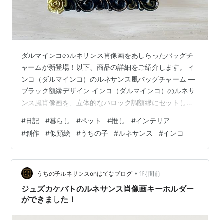
ダルマインコのルネサンス肖像画をあしらったバッグチ
ャームが新登場！以下、商品の詳細をご紹介します。 イ
ンコ（ダルマインコ）のルネサンス風バッグチャーム ―
ブラック額縁デザイン インコ（ダルマインコ）のルネサ
ンス風肖像画を、立体的なバロック調額縁にセットした
バッグチャームです。両面同じデザインのカラーアート
#
日記
#
暮らし
#
ペット
#
推し
#
インテリア
仕様で、表からも裏からもお楽しみいただけます。 ◆ 商
#
創作
#
似顔絵
#
うちの子
#
ルネサンス
#
インコ
品内容・本体カラー：ブラック・バロック調の立体的な
額縁／アンティーク・ゴールド縁取り塗装仕上げ・表
面・裏面：ルネサンス風カラーアート（両面同じデザイ
ン）・デコレーション・パーツ ランダム3点付き（お好
•
うちの子ルネサンスonはてなブログ
1時間前
きな箇所にデコレートしてお使い下さい）…
ジュズカケバトのルネサンス肖像画キーホルダー
ができました！