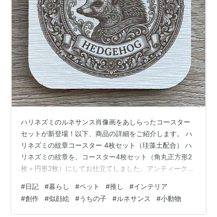
ハリネズミのルネサンス肖像画をあしらったコースター
セットが新登場！以下、商品の詳細をご紹介します。 ハ
リネズミの紋章コースター 4枚セット（珪藻土配合） ハ
リネズミの紋章を、コースター4枚セット（角丸正方形2
枚＋円形2枚）にしてお仕立てしました。アンティーク調
の独自加工技法により、職人が1点1点丁寧に仕上げてい
#
日記
#
暮らし
#
ペット
#
推し
#
インテリア
ます。ヴィンテージのような味わいと深みのある質感
#
創作
#
似顔絵
#
うちの子
#
ルネサンス
#
小動物
が、空間に格調高い雰囲気を添えます。 ◆ セット内容・
角丸正方形コースター 約9cm 2枚・円形コースター 直径