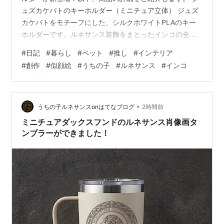
ュズカケバトのキーホルダー（ミニチュア立体） ジュズ
カケバトをモチーフにした、シルクホワイトPLAのキー
ホルダーです。ルネサンス装飾をまとったインコの全身
ミニチュアが主役。ゴールドのナスカンと平打ちリング
#
日記
#
暮らし
#
ペット
#
推し
#
インテリア
から、パールの房・黒の編みコードと並んで下がりま
#
創作
#
似顔絵
#
うちの子
#
ルネサンス
#
インコ
す。 ◆ 商品内容・シルクホワイトPLA素材（光沢のある
パールホワイトのシルキー仕上げ）・インコ本体の高さ
約8cm前後（モチーフにより多少前後します）・ナスカ
ン付きで、鍵束・バッグ・ポーチにワンタッチで取り付
•
うちの子ルネサンスonはてなブログ
2時間前
けられます ◆ こんなシーンに・お家…
ミニチュアダックスフンドのルネサンス肖像画タ
ンブラーができました！