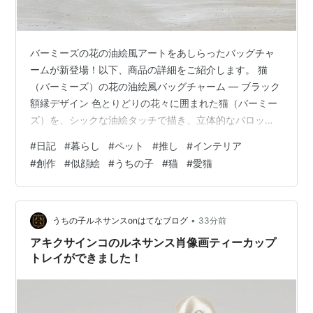
バーミーズの花の油絵風アートをあしらったバッグチャ
ームが新登場！以下、商品の詳細をご紹介します。 猫
（バーミーズ）の花の油絵風バッグチャーム ― ブラック
額縁デザイン 色とりどりの花々に囲まれた猫（バーミー
ズ）を、シックな油絵タッチで描き、立体的なバロック
調額縁にセットしたバッグチャームです。両面同じデザ
#
日記
#
暮らし
#
ペット
#
推し
#
インテリア
インのカラーアート仕様で、表からも裏からもお楽しみ
#
創作
#
似顔絵
#
うちの子
#
猫
#
愛猫
いただけます。 ◆ 商品内容・本体カラー：ブラック・バ
ロック調の立体的な額縁／アンティーク・ゴールド縁取
り塗装仕上げ・表面・裏面：花の油絵風カラーアート
（両面同じデザイン）・デコレーション・パーツ ランダ
•
うちの子ルネサンスonはてなブログ
33分前
ム3点付き（お好きな箇所にデコレートして…
アキクサインコのルネサンス肖像画ティーカップ
トレイができました！