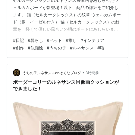
セルカークレックスのルネサンス肖像画をあしらったウ
ェルカムボードが新登場！以下、商品の詳細をご紹介し
ます。 猫（セルカークレックス）の紋章 ウェルカムボー
ド（桐・イーゼル付き） 猫（セルカークレックス）の紋
章を、軽くて優しい風合いの桐のボードにあしらいまし
た。職人が1点1点丁寧に仕上げた、玄関でお客様をお迎
#
日記
#
暮らし
#
ペット
#
推し
#
インテリア
えする一枚です。 ◆ 板面の言葉上段「Welcome to the
#
創作
#
似顔絵
#
うちの子
#
ルネサンス
#
猫
Home of（〜の家へようこそ）」、中央の紋章に猫（セ
ルカークレックス）の姿と品種名、下段「(and some
humans)（そして何人かの人間も）」。主役はあくまで
猫で、人間はおまけ。そんなユーモアを込めています。
•
うちの子ルネサンスonはてなブログ
3時間前
◆…
ボーダーコリーのルネサンス肖像画クッションが
できました！