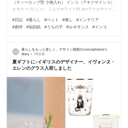
（ティーカップ型 小物入れ） インコ（アキクサインコ）
をモチーフにした、シルクホワイトPLAのアクセサリー
トレイです。ティーカップとソーサーを模したデザイン
#
日記
#
暮らし
#
ペット
#
推し
#
インテリア
で、ルネサンス装飾をまとったインコがカップに寄り添
#
創作
#
似顔絵
#
うちの子
#
ルネサンス
#
インコ
います。カップの中にも、下のソーサーにも小物を置け
る2段構造。 ◆ こんな小物の置き場所に・指輪・ピア
ス・イヤリングなどのアクセサリー・玄関やデスクでの
暮らしをもっと楽しく。デザイン雑貨のconceptstore's
鍵・印鑑・クリップの一時置き・コインやお守りなどの
•
diary
39分前
小さな宝物 ◆ 商品内容・シルクホワイトP…
夏ギフトに♪イギリスのデザイナー、イヴォンヌ・
エレンのグラス入荷しました