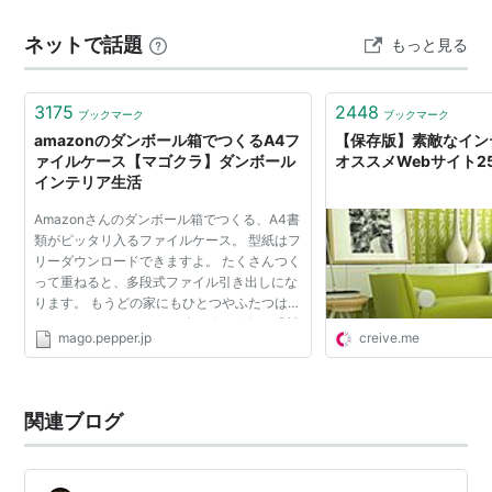
約9cm 2枚合計4枚セット ◆ 素材表面は珪藻土配合、裏
ネットで話題
もっと見る
面はコルク付き、厚み約3〜4mm。 ◆ お手入れ水分・汚
れは乾いた布で…
3175
2448
ブックマーク
ブックマーク
amazonのダンボール箱でつくるA4フ
【保存版】素敵なイン
ァイルケース【マゴクラ】ダンボール
オススメWebサイト2
インテリア生活
Amazonさんのダンボール箱でつくる、A4書
類がピッタリ入るファイルケース。 型紙はフ
リーダウンロードできますよ。 たくさんつく
って重ねると、多段式ファイル引き出しにな
ります。 もうどの家にもひとつやふたつはき
っとあるAmazonさんのダンボール箱。 「材
mago.pepper.jp
creive.me
料ってどこで手に入るんですか？」 っていう
質問がいちばん多...
関連ブログ