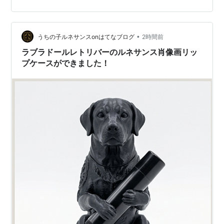
一杯を、うちの子と過ごす特別な時間に変えてくれま
す。 ◆ セット内容・タンブラー本体 ×1（フタ付き・取
っ手付き） ◆ サイズ・仕様・サイズ: 約 幅11.8 × 奥行9
× 高さ17.8cm・容量: 約550ml（目安）・素材: ステンレ
•
うちの子ルネサンスonはてなブログ
2時間前
ス／保…
ラブラドールレトリバーのルネサンス肖像画リッ
プケースができました！