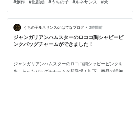
#
創作
#
似顔絵
#
うちの子
#
ルネサンス
#
犬
内容・クッション本体（カバー + 中材込み）・クラシカ
ルな額縁デザイン入りモノクロアートプリント ◆ サイ
ズ・仕様・サイズ：45cm × 45cm・中材込みの一体型ク
ッション・圧縮袋からお出しいただき、そのままお使い
•
うちの子ルネサンスonはてなブログ
3時間前
いただけます ◆ こんな方…
ジャンガリアンハムスターのロココ調シャビーピ
ンクバッグチャームができました！