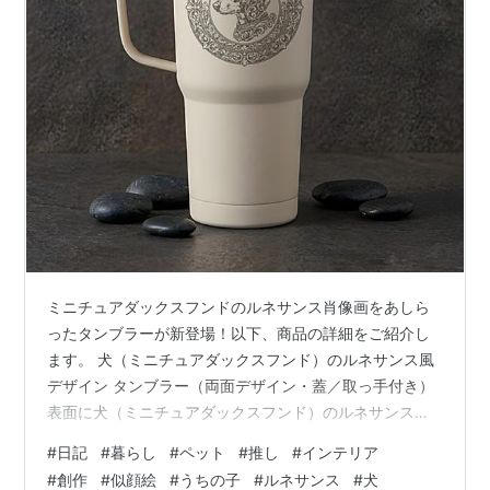
ミニチュアダックスフンドのルネサンス肖像画をあしら
ったタンブラーが新登場！以下、商品の詳細をご紹介し
ます。 犬（ミニチュアダックスフンド）のルネサンス風
デザイン タンブラー（両面デザイン・蓋／取っ手付き）
表面に犬（ミニチュアダックスフンド）のルネサンス
風・円形紋章、裏面にその子に寄せた英語の一文（筆記
#
日記
#
暮らし
#
ペット
#
推し
#
インテリア
体）をあしらった、保温・保冷タンブラーです。毎日の
#
創作
#
似顔絵
#
うちの子
#
ルネサンス
#
犬