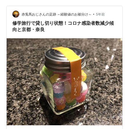
生から栞置き忘れのご報告があり、 す、すみません💦と
お詫び。 保護者としても、 目立たないようにがモットー
•
の私。むしろ空気でいたい。 でも、忘れ物の件で、 先生
赤兎馬おじさんの足跡 ～経験値のお裾分け～
5年前
に私の顔を覚えられてしまうではないか！？👀 と危惧し
修学旅行で貸し切り状態！コロナ感染者数減少傾
てい…
向と京都・奈良