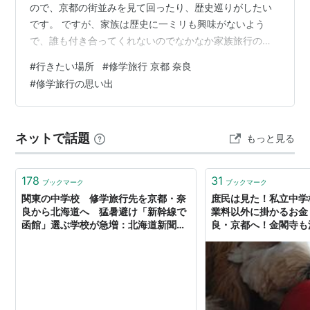
ので、京都の街並みを見て回ったり、歴史巡りがしたい
です。 ですが、家族は歴史に一ミリも興味がないよう
で、誰も付き合ってくれないのでなかなか家族旅行の候
補に上がらないです・・・ なので、京都は大好きなので
#
行きたい場所
#
修学旅行 京都 奈良
すが、行ったのは小学校の修学旅行の一度だけです。 ち
#
修学旅行の思い出
ょうど銀魂にハマっていた時期だったので、だいぶ黒歴
史なテンションだった記憶があります・・・ お土産に木
刀を買ったりはしていませんが、友達と一緒に笛を買っ
ネットで話題
もっと見る
てドヤ顔で撮った写真が残っていて、今見ると相当恥ず
かしいです。 大人になった今行っても木刀…
178
31
ブックマーク
ブックマーク
関東の中学校 修学旅行先を京都・奈
庶民は見た！私立中学
良から北海道へ 猛暑避け「新幹線で
業料以外に掛かるお金
函館」選ぶ学校が急増：北海道新聞デ
良・京都へ！金閣寺も
ジタル
いってどういうこと？！
凡社員が１億円貯蓄を