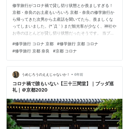
修学旅行がコロナ禍で貸し切り状態とか羨ましすぎる！
京都・奈良のお土産もいろいろ 京都・奈良の修学旅行か
ら帰ってきた次男から土産話を聞いてたら、羨ましくな
ってしまいました。(*´Д｀) まだ観光客が少なく、神社や
お寺のほとんどが貸し切り状態だったそうです。 当ブロ
グにお立ち寄り頂きまして、ありがとうございます！m(_
#
修学旅行 コロナ 京都
#
修学旅行 京都 コロナ
_)m こう見えて実は、無性に京都に行きたくなっている
#
修学旅行 京都 奈良
#
京都 コロナ
赤兎馬おじさん(@sekitoba1007)です。 2021年11月初
旬、コロナ感染者数の減少傾向が続く中、次男が修学旅
行で京都に行ってきました。 今回は、緊急事態宣言が明
けて1か月が経ったタイミングでの京都への修学旅行の様
•
うめじろうのええじゃないか！
6年前
子を…
コロナ禍で誰もいない【三十三間堂】｜ブッダ巡
礼｜＠京都2020