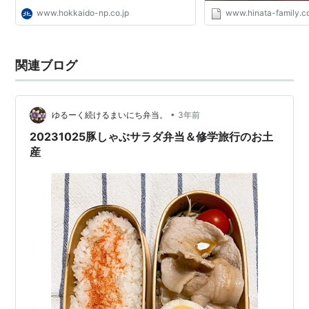
www.hokkaido-np.co.jp
www.hinata-family.
関連ブログ
•
ゆるーく続けるまいにち弁当。
3年前
20231025豚しゃぶサラダ弁当＆修学旅行のお土
産