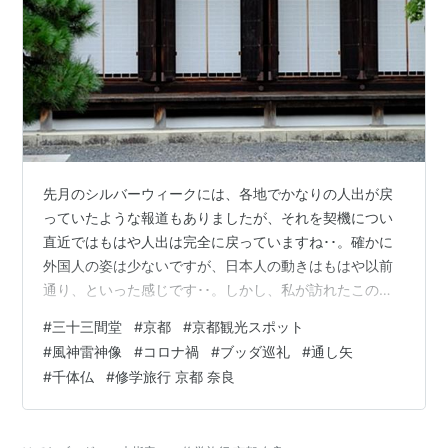
先月のシルバーウィークには、各地でかなりの人出が戻
っていたような報道もありましたが、それを契機につい
直近ではもはや人出は完全に戻っていますね･･。確かに
外国人の姿は少ないですが、日本人の動きはもはや以前
通り、といった感じです･･。しかし、私が訪れたこの時
はまだこの通り･･･、駐車場はガラガラでした･･･。「普
#
三十三間堂
#
京都
#
京都観光スポット
段」を知らない私ですが、きっと観光バスをはじめとし
#
風神雷神像
#
コロナ禍
#
ブッダ巡礼
#
通し矢
て駐車場もギッチリだったのでしょうね･･ 先日、「大
#
千体仏
#
修学旅行 京都 奈良
仏」を散策した際に、三十三間堂を訪れました。いつも
の幕末巡りを離れて、純粋なる行楽です（笑 三十三間堂
は後白河上皇の御所として造営されたそうですが、我々