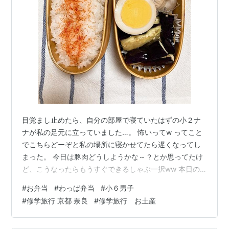
目覚まし止めたら、自分の部屋で寝ていたはずの小２ナ
ナが私の足元に立っていました…。 怖いってw ってこと
でこちらどーぞと私の場所に寝かせてたら遅くなってし
まった。 今日は豚肉どうしようかな～？とか思ってたけ
ど、こうなったらもうすぐできるしゃぶ一択ww 本日の
お弁当 夫弁当 私弁当 今日のメニュー 豚しゃぶサラダ
#
お弁当
#
わっぱ弁当
#
小６男子
（キャベツサラダミックス＆ミニトマト） 茄子の塩ナム
#
修学旅行 京都 奈良
#
修学旅行 お土産
ル 味玉 あかりふりかけご飯 今朝のお弁当作り 豚肉茹で
ました。 今日は青じそドレッシングをかけました。 茄子