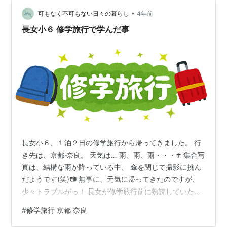
はレンチンで。 耐熱容器に入れてごま油＋鶏がらスープ
の素＋塩をざっくり混ぜて蓋をして600wで4分加熱。 仕
•
可もなく不可もない日々の暮らし
4年前
上げにいりごま和え…
長女小６ 修学旅行で学んだ事
長女小６、１泊２日の修学旅行から帰ってきました。 行
き先は、京都·奈良。 天気は… 雨、雨、雨・・・☂️ 集合写
真は、結構な雨が降っている中、 傘を閉じて撮影に挑ん
だようです(笑)📷️ 無事に、元気に帰ってきたのですが、
少々トラブルがっ！ 長女が修学旅行前に熟読していた旅
の栞を、 京都のトイレに置いてきてしまい、 担任の先生
#
修学旅行 京都 奈良
の予備を頂いたそうです😓 お迎えの引き渡しの際に、 先