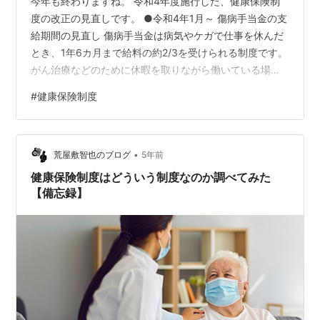
今年も終わりますね。 令和4年度施行した、健康保険制
度の改正の見直しです。 ●令和4年1月～ 傷病手当金の支
給期間の見直し 傷病手当金は病気やケガで仕事を休んだ
とき、1年6カ月まで給料の約2/3を受けられる制度です。
がん治療などのために休暇を取りながら働いている場
合、従来は出勤して不支給をなった期間も1年6カ月に含
#
健康保険制度
まれていましたが、その分の期間を延長して受給できる
ようになりました。令和2年7月2日以降に支給を開始した
人から適用されます。 ●令和4年1月～ 任継制度の自己都
•
合による脱退が可能に 任意継続被保険者制度は退職後、
荒屋敷智也のブログ
5年前
条件を満たせば健保組合に引き続き加入できる制度で
健康保険制度はどういう制度なのか調べてみた
す。国民健康保険料は前年…
【備忘録】