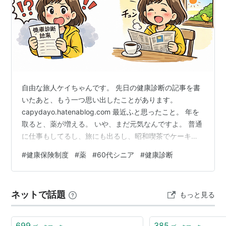
自由な旅人ケイちゃんです。 先日の健康診断の記事を書
いたあと、もう一つ思い出したことがあります。
capydayo.hatenablog.com 最近ふと思ったこと。 年を
取ると、薬が増える。 いや、まだ元気なんですよ。 普通
に仕事もしてるし、旅にも出るし、昭和喫茶でケーキも
食べる。 でもね、確実に増えているものがある。 それ
#
健康保険制度
#
薬
#
60代シニア
#
健康診断
は…
ネットで話題
もっと見る
699
385