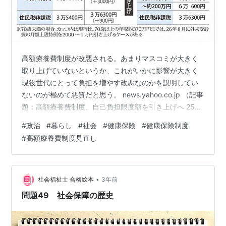
高額療養費制度が改悪される。あまりマスコミが大きく
取り上げていないというか、これがいかに影響が大きく
現役世代にとって負担を増やす改悪なのかを説明してい
ないのが極めて悪質だと思う。 news.yahoo.co.jp （記事
題：高額療養費制度、自己負担限度額を引き上げへ 25年
8月から） 「上限額の引き上げ」は何の上限か 一部では
#
政治
#
暮らし
#
社会
#
健康保険
#
健康保険制度
「上限額」と曖昧な書き方さえ見受けられるが、これは
#
高額療養費制度見直し
健康保健制度における１月あたりの自己負担限度額の上
限のことである。その上限引き上げが何を意味するのか
ネコでも分かるように書くと 「大きな病気をした時の負
担が大きくなる」 こんなことが国会でろくに議論もされ
•
社会福祉士 合格絵本
3年前
ずに簡単に決まって…
問題49 社会保障の歴史