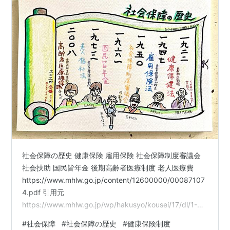
社会保障の歴史 健康保険 雇用保険 社会保障制度審議会
社会扶助 国民皆年金 後期高齢者医療制度 老人医療費
https://www.mhlw.go.jp/content/12600000/00087107
4.pdf 引用元
https://www.mhlw.go.jp/wp/hakusyo/kousei/17/dl/1-
01.pdf 引用元
#
社会保障
#
社会保障の歴史
#
健康保険制度
https://www.mhlw.go.jp/seisaku/dl/07b.pdf 引用元