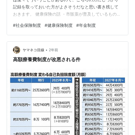
記録を取っておいた方がよさそうだなと思い書き残して
おきます。 健康保険の話 ・市販薬が普及しているものは
市販薬を利用してもらう
#
社会保険制度
#
健康保険制度
#
年金制度
https://www.todenkenpo.jp/UploadedFiles/20241023_
gazo.pdf kono 湿布や風邪薬など市販で手に入るものは
沢山あります。この事例ではお医者さんで処方してもら
•
うと、市販薬を購入するのに比較して4650円のコストが
ヤマネコ目線
2年前
余計にかかかることになります。こちらは３割負…
高額療養費制度が改悪される件