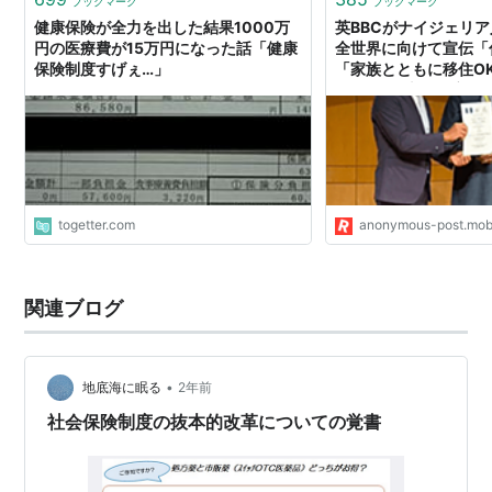
ブックマーク
ブックマーク
健康保険が全力を出した結果1000万
英BBCがナイジェリ
円の医療費が15万円になった話「健康
全世界に向けて宣伝「
保険制度すげぇ…」
「家族とともに移住O
OK」「日本の健康保
ービスを受けることが
本人との結婚支援」「
日本大使館で『故郷』
togetter.com
anonymous-post.mob
関連ブログ
•
地底海に眠る
2年前
社会保険制度の抜本的改革についての覚書