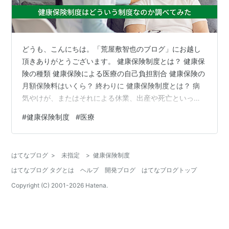
どうも、こんにちは。「荒屋敷智也のブログ」にお越し
頂きありがとうございます。 健康保険制度とは？ 健康保
険の種類 健康保険による医療の自己負担割合 健康保険の
月額保険料はいくら？ 終わりに 健康保険制度とは？ 病
気やけが、またはそれによる休業、出産や死亡といった
事態を迎えると、思わぬ出費が必要となり、ときには収
#
健康保険制度
#
医療
入も途絶えて、生活が不安定になります。そこで、こう
した事態に備えるため、日頃から加入者が保険料を支払
い、それを財源に必要なときに必要な人が保険給付を受
はてなブログ
>
未指定
>
健康保険制度
けられるしくみとして、公的な医療保険制度がありま
はてなブログ タグとは
ヘルプ
開発ブログ
はてなブログトップ
す。健康保険はこうした公的な医療保険制度のひとつで
す。 健康保険の種類 社会保険（会社で雇…
Copyright (C) 2001-
2026
Hatena.