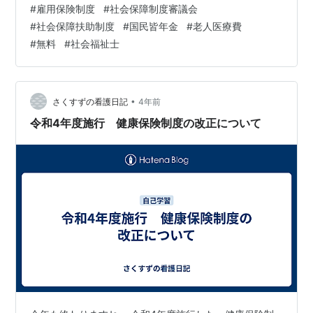
#
雇用保険制度
#
社会保障制度審議会
HOME🏠 キャリアコンサルタント養成講習 【動画教材エ
#
社会保障扶助制度
#
国民皆年金
#
老人医療費
ディター養成コース】 メディカルハーブの資格を取得す
#
無料
#
社会福祉士
る メディカルアロマ検定 公式サイト スマホ対応！国家…
•
さくすずの看護日記
4年前
令和4年度施行 健康保険制度の改正について