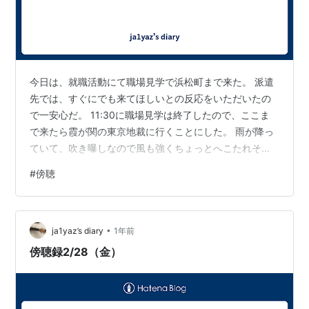
今日は、就職活動にて職場見学で浜松町まで来た。 派遣
先では、すぐにでも来てほしいとの反応をいただいたの
で一安心だ。 11:30に職場見学は終了したので、ここま
で来たら霞が関の東京地裁に行くことにした。 雨が降っ
ていて、吹き曝しなので風も強くちょっとへこたれそう
になった。 久々に霞が関の東京地裁に来て感じたのは、
#
傍聴
判事さんがみんな若いということだ。 30歳位の人で、正
直ちょっとビックしりした。 710法廷 13:15- 判決 会社
法違反 被告：55歳位男性 判決にしてはとってある時間
•
が長いので気になってきてみると、歌手のAIKOの所属会
ja1yaz’s diary
1年前
社の共同経営者が、AIKOに内緒でグッズの販売時に利益
傍聴録2/28（金）
の90%…