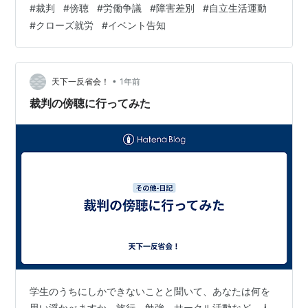
#
裁判
#
傍聴
#
労働争議
#
障害差別
#
自立生活運動
判事）となります。 以降、弁論準備手続へと移行してい
#
クローズ就労
#
イベント告知
ます。 2025年4月22日の第18回期日からは、眞鍋判事か
ら高木勝己判事へと裁判長が交替しました。主任の横地
判事はそのままです。 証人尋問が2025年7月に行われま
す！ いよいよ、証人尋問をする予定が組まれておりま
•
天下一反省会！
1年前
す。 詳細…
裁判の傍聴に行ってみた
学生のうちにしかできないことと聞いて、あなたは何を
思い浮かべますか。旅行、勉強、サークル活動など、人