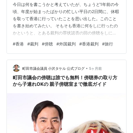
今日は何を書こうかと考えていたが、ちょうど1年前の今
頃、年度が始まったばかりの忙しい平日の2日間に、休暇
を取って香港に行っていたことを思い出した。このこと
を書き始めてみたい。 そもそも香港に何をしに行ったの
かというと、とある裁判の罪状認否の回の傍聴をしに行
っていた。それまでに裁判の傍聴経験は日本で1回あるの
#
香港
#
裁判
#
傍聴
#
外国裁判
#
香港裁判
#
旅行
みで、2回目の経験がまさかの香港となった。 行くにあ
たり、そもそも香港の裁判所が開かれた裁判をしている
のかを調べた。一国二制度が崩れているように見える香
•
港で、どの程度公正な裁判が行われているのか不安もあ
町田市議会議員 小沢タケル 公式ブログ
5ヶ月前
った。 香港の裁判所のホームページには、傍聴人向けの
町田市議会の傍聴は誰でも無料！傍聴券の取り方
ページがある。 Hong Kong J…
から子連れOKの 親子傍聴室まで徹底ガイド