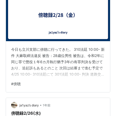
今日も立川支部に傍聴に行ってきた。 310法廷 10:00- 新
件 大麻取締法違反 被告：28歳位男性 被告は、令和2年に
同じ罪で懲役１年6カ月執行猶予3年の有罪判決を受けて
おり、追起訴もあるとのこと 次回は結審まで進む予定で
4/25 10:00- 310法廷にて 301法廷 10:00- 判決 道路交通
法違反 大麻取締法違反 被告：23歳男性（保釈） 2/6に傍
#
傍聴
聴した件の判決。酒気帯び運転の車から大麻が見つかっ
た件。 判決：懲役10カ月執行猶予3年 （前科がなかった
ため） 303法廷 13:10- 判決 強制性交等未遂 被告：42歳
•
位男性（保釈） 久々に判事3人態勢だった。 判決：懲役
ja1yaz’s diary
1年前
3年執…
傍聴録2/26(水)