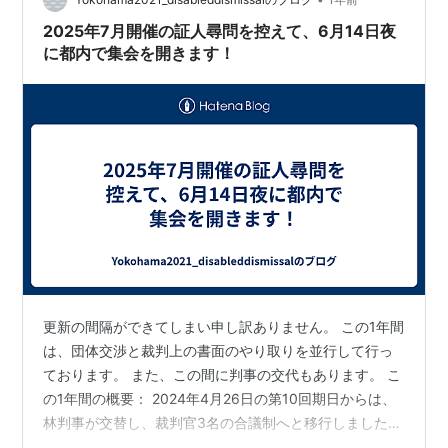
い人新人の一番若い彼は、少年サッカーのコーチ時代に
少しばかり面倒を見た人物で人は小さな頃と随分変わる
2025年7月開催の証人尋問を控えて、6月14日夜
ものだと実感することになったがいざ中継もある一…
に都内で集会を開きます！
更新の間隔ができてしまい申し訳ありません。 この1年間
は、団体交渉と裁判上の書面のやり取りを並行して行っ
ております。 また、この間に判事の交代もあります。 こ
の1年間の概要： 2024年4月26日の第10回期日からは、
林判事が交替し、裁判官3名の合議制へと移行しました。
裁判長は眞鍋美穂子判事、右陪席は横地由美判事（主任