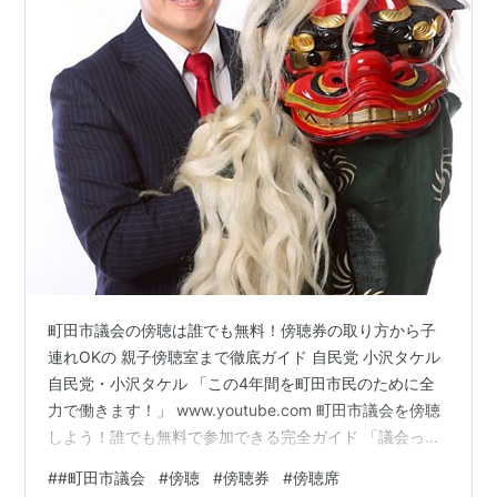
町田市議会の傍聴は誰でも無料！傍聴券の取り方から子
連れOKの 親子傍聴室まで徹底ガイド 自民党 小沢タケル
自民党・小沢タケル 「この4年間を町田市民のために全
力で働きます！」 www.youtube.com 町田市議会を傍聴
しよう！誰でも無料で参加できる完全ガイド 「議会っ
て、市民も見に行けるの？」と思っている方は多いので
#
#町田市議会
#
傍聴
#
傍聴券
#
傍聴席
はないでしょうか。 実は、町田市議会の傍聴は誰でも無