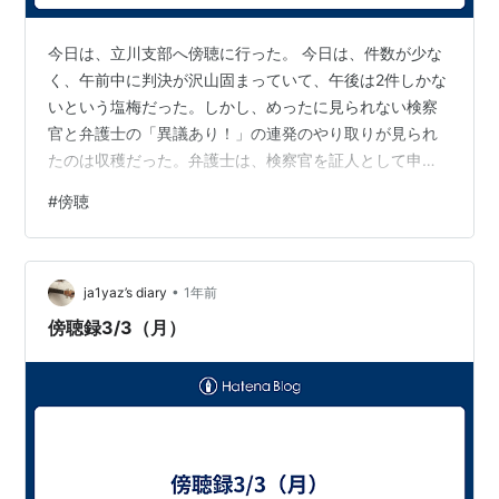
今日は、立川支部へ傍聴に行った。 今日は、件数が少な
く、午前中に判決が沢山固まっていて、午後は2件しかな
いという塩梅だった。しかし、めったに見られない検察
官と弁護士の「異議あり！」の連発のやり取りが見られ
たのは収穫だった。弁護士は、検察官を証人として申請
するなど初めて見た。刑事訴訟法328条って何なんだろ
#
傍聴
う。しかし、法律に詳しかったらもっと楽しく見られた
だろうになあと思った。TV以上のやり取りだった。 307
法廷 10:00- 判決 覚醒剤取締法違反 被告：38歳位男性
•
判決：懲役2年2カ月（実刑）未決勾留日数60日 被告は、
ja1yaz’s diary
1年前
覚醒剤で前科3犯で、執行猶予中に覚醒剤の自己使用が発
傍聴録3/3（月）
覚したもので、今…