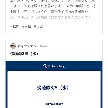
によって答えは様々だと思います。 "裁判の傍聴" という
制度をご存じでしょうか。裁判所で行われる審理や弁
論、判決言い渡しを自由に観覧できる制度のことです。
（しかも無料、途中入退室可） 裁判が行われている日は
#
裁判
#
傍聴
#
日記
基本的にいつでも傍聴が可能なようですが、実は裁判所
って土日祝が休みなんです。しかも裁判が行われる時間
帯はだいたい午前10時~午後3時くらいまでみたいです。
•
つまり働いてたら有給でも取らん限り絶対傍聴に行くこ
ja1yaz’s diary
1年前
となんてできません。（そもそも有給取ってまで傍聴行
傍聴録3/5（水）
きたいとは思わん） というわけで、時間が…