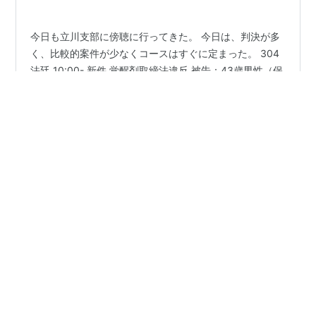
今日も立川支部に傍聴に行ってきた。 今日は、判決が多
く、比較的案件が少なくコースはすぐに定まった。 304
法廷 10:00- 新件 覚醒剤取締法違反 被告：43歳男性（保
釈中） 被告は、同種の前科1犯で、18年後に今回の覚醒
剤、大麻の使用での裁判となったもの。被告は、コロナ
禍で、前職を退職、同時に20年来の付き合いだった妻と
#
傍聴
離婚するなどで心がすさんでいたとのこと。新しい職場
での友人から誘われてまた使用するようになったものだ