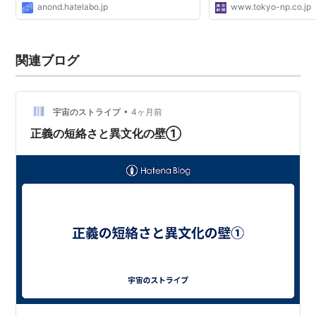
anond.hatelabo.jp
www.tokyo-np.co.jp
関連ブログ
•
宇宙のストライプ
4ヶ月前
正義の短絡さと異文化の壁①