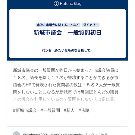
新城市議会の一般質問が昨日から始まった市議会議員は
１８名、議長を除く１７名が登壇することができるが市
議会のHPで発表された質問者の数は１５名２人が一般質
問をしないことになるが新城市では毎回ほとんどの議員
この機会を利用しているので質問をしない人は逆に目立
つことになる（このうちの１人は相変わらずこの機会を
#
新城市議会
#
一般質問
#
新人
#
傍聴
使わないし もう１人は新人議員）今回の選挙で新人は４
人で、そのうち２人はよく知っている人物１人は共産党
系の方で名前だけは知っていて、残る１人は全く知らな
•
Yokohama2021_disableddismissalのブログ
1年前