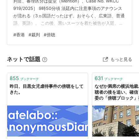
判官、審理区分は提堂（Mention）、Case No. WKCC
919/2025］ 9時50分頃 法廷内に注意事項のアナウンス
が流れる（3ヵ国語だったはず。おそらく、広東語、普通
語、英語）。 この後、黒いスーツを着た被告が入廷。姿
勢よく足取りはしっかりしている。顔色は白い。 （被告
#
香港
#
裁判
#
傍聴
と裁判官の入廷順序を記憶していないが、おそらく、被
告の後に裁判官という順序だったのではないか） 10時5
分頃 裁判官が書類を見ながら読み上げる（おそらく起訴
ネットで話題
もっと見る
内容の読み上げ）。続いて法廷通訳が日本語に訳す。 こ
の時、通訳は「あなたは、〇年〇月〇日、〇〇にあ…
855
631
ブックマーク
ブックマーク
昨日、目黒女児虐待事件の傍聴をして
なぜか満席の横浜地裁
きた。
聴者の後を追い、確信
委の「傍聴ブロック」
京新聞デジタル