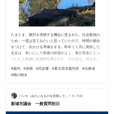
たまたま、裁判を傍聴する機会に恵まれた。社会勉強の
ため、一度は見てみたいと思っていたので、時間の都合
をつけて、出かける準備をする。昨年１１月に骨折した
右足は、幸いにして術後の経過がよく、骨が完全にくっ
ついたと医師に太鼓判を押された。その日は、何も心配
せずに職場を出た。 ある人物が刑事事件の被告となり、
#
裁判
#
傍聴
#
控訴審
#
東京高等裁判所
#
法務省
一審で懲役刑の判決を受けたが、それを不服として控訴
#
鶴の噴水
した。私はこの控訴審を傍聴するため、東京高等裁判所
に向かったのだ。 最寄駅は霞ヶ関であるが、乗換案内で
検索したら、利用路線の都合で、内幸町から歩く経路が
表示された。深く考えずに、内幸町で下り、Ａ７の出口
•
パンセ（みたいなものを目指して）
8ヶ月前
から地上に出て、グーグルマップを頼りに歩き始め…
新城市議会 一般質問初日