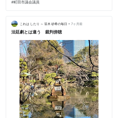
#
町田市議会議員
料で参加できます。 特別な資格も事前予約も必要ありま
せん。傍聴券を1枚受け取るだけで、議員たちが町田市の
未来を議論する現場をリアルタイムで見ることができま
す。 この記事では、傍聴券の受け取り方から会場の設
•
これは したり ～ 笹木 砂希の毎日
7ヶ月前
備、子連れでも安心…
法廷劇とは違う 裁判傍聴