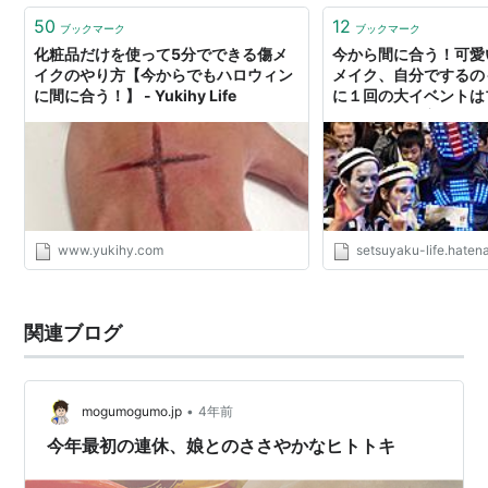
50
12
ブックマーク
ブックマーク
化粧品だけを使って5分でできる傷メ
今から間に合う！可愛
イクのやり方【今からでもハロウィン
メイク、自分でするの
に間に合う！】 - Yukihy Life
に１回の大イベントは
任せてみても良いんじゃ
っとLife
www.yukihy.com
setsuyaku-life.hatena
関連ブログ
•
mogumogumo.jp
4年前
今年最初の連休、娘とのささやかなヒトトキ