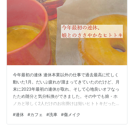
今年最初の連休 連休本業以外の仕事で過去最高に忙しく
動いた1月。だいぶ疲れが溜まってきていたのだけど、月
末に2023年最初の連休が取れ、そして心地良いオフなっ
たため随分と気分転換ができました。その中でも娘・ホ
ノカと珍しく2人だけのお出掛けは短いヒトトキだったけ
ど本当に癒される時間だったのです。 朝イチで息子・ミ
#
連休
#
カフェ
#
洗車
#
傷メイク
ツナリを剣道の稽古へ送り出し、そのままホノカとカフ
ェへ。シアトルズベストコーヒーにてモーニング。ホノ
カもミツナリもシアトルズベストのモーニングが好きな