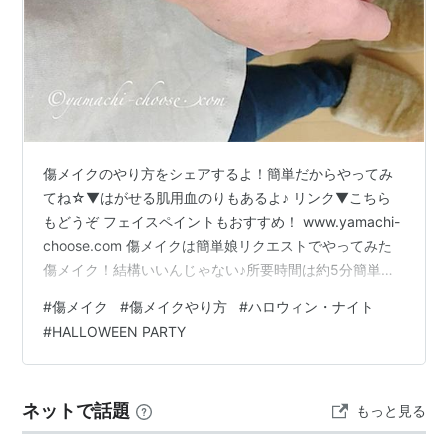
傷メイクのやり方をシェアするよ！簡単だからやってみ
てね☆▼はがせる肌用血のりもあるよ♪ リンク▼こちら
もどうぞ フェイスペイントもおすすめ！ www.yamachi-
choose.com 傷メイクは簡単娘リクエストでやってみた
傷メイク！結構いいんじゃない♪所要時間は約5分簡単に
できるよ☆▼はがせる肌用血のりもあるよ♪ リンク▼こ
#
傷メイク
#
傷メイクやり方
#
ハロウィン・ナイト
ちらもどうぞ ハロウィンケーキも簡単に作れるよ♪
#
HALLOWEEN PARTY
www.yamachi-choose.com 傷メイクの簡単なやり方①
材料編使ったのはこれ！100均の血のりなければ口紅や絵
の具など赤いものなら代用可※パッチテストをするなどし
ネットで話題
もっと見る
て肌荒れ対策はしてねその他に揃えたのはこれら…