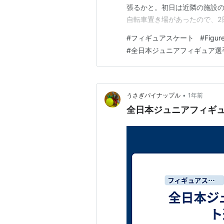
張るかと。初日は近隣の施設
自転車置き場があったので、2
近の場合、自転車を使う恩恵
#
フィギュアスケート
#
Figur
三つ目通りを始め湾岸エリア
#
全日本ジュニアフィギュア選
移動しました。夜道をこれだけ
•
うさぎパイナップル
1年前
全日本ジュニアフィギュ