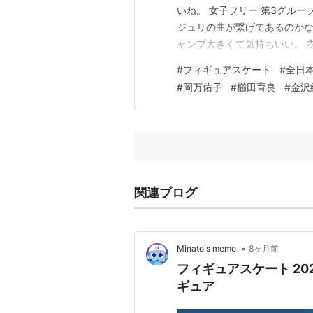
いね。 女子フリー 第3グルー
ジュリの曲が繋げてあるのかな
ャンプ大きくて気持ちいい。 衣
ワン。ノーミス！！ たぶんこ
#
フィギュアスケート
#
全日
いながら狂気もちゃんと滲んで
#
岡万佑子
#
櫛田育良
#
金沢
るのね。 15：和田薫子 タイ
関連ブログ
•
Minato's memo
8ヶ月前
フィギュアスケート 20
ギュア