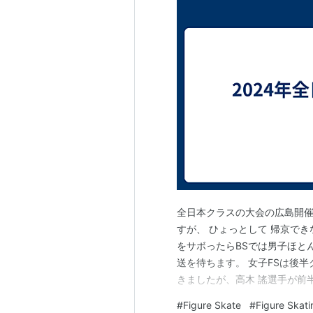
全日本クラスの大会の広島開
すが、 ひょっとして 帰京で
をサボったらBSでは男子ほと
送を待ちます。 女子FSは後
きましたが、高木 謠選手が前
ょっと体調が悪かったのかしら
#
Figure Skate
#
Figure Skati
し、表現が明確だし技術の繋