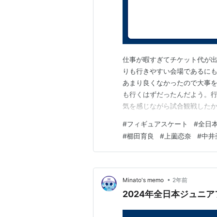
仕事が暇すぎてチケット代が
りも行きやすい会場であるに
あまり良くなかったので大事
も行くはずだったんだよう。
気を感じながら試合観戦したか
すが感想を。ビッグウェーブか
#
フィギュアスケート
#
全日
ー 第3グループ 13：中尾歩
#
櫛田育良
#
上薗恋奈
#
中井
キしていて、くどくないいい塩
•
Minato's memo
2年前
2024年全日本ジュニ