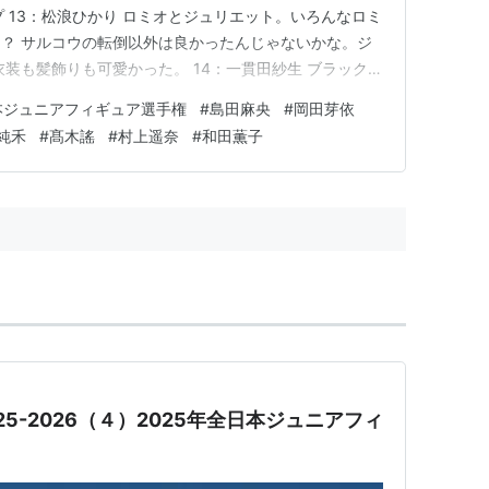
プ 13：松浪ひかり ロミオとジュリエット。いろんなロミ
？ サルコウの転倒以外は良かったんじゃないかな。ジ
装も髪飾りも可愛かった。 14：一貫田紗生 ブラックス
の選手の演技初めて見るんだけどすごい出来だった。若
本ジュニアフィギュア選手権
#
島田麻央
#
岡田芽依
た気がする。 この出来でもフリー9位か、回転不足があ
純禾
#
髙木謠
#
村上遥奈
#
和田薫子
タニック…
25-2026（４）2025年全日本ジュニアフィ