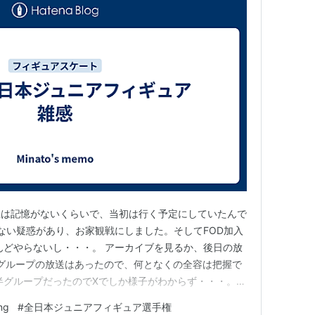
催は記憶がないくらいで、当初は行く予定にしていたんで
きない疑惑があり、お家観戦にしました。そしてFOD加入
んどやらないし・・・。 アーカイブを見るか、後日の放
半グループの放送はあったので、何となくの全容は把握で
半グループだったのでXでしか様子がわからず・・・。ち
。 私はMFアカデミー箱推しなので出てくる子よく滑る
ng
#
全日本ジュニアフィギュア選手権
ぎはもりもりなのに上手いとと贔屓丸出しで見ていたので