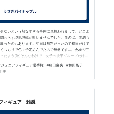
出せないという切なすぎる事態に見舞われまして、どこよ
も関わらず現地観戦が叶いませんでした。血の涙。体調も
を取ったのもあります。初日は無料だったので初日だけで
行くつもりで色々予定組んでたので無念です…。会場の空
ったよう(泣)そんなわけで、女子の後半グループだけで
ら生中継ってすげえ。地元じゃないみたい(笑) 女子フリ
本ジュニアフィギュア選手権
#
島田麻央
#
和田薫子
 とってもいい演技でしたね！表情も動きもとってもイキイ
亜美
梅のエネルギッ…
アフィギュア 雑感