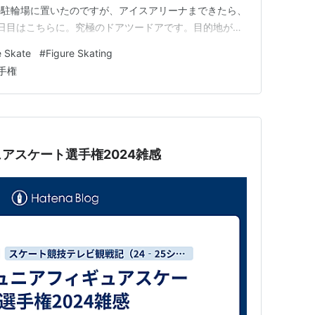
の駐輪場に置いたのですが、アイスアリーナまできたら、
日目はこちらに。究極のドアツードアです。目的地が駅
はさほど受けないのですが、気分的にちょっと楽。ただ、
e Skate
#
Figure Skating
は大型車両も多くアップダウンが激しいのでかなり慎重に
手権
長く走ったのも初めてです…
アスケート選手権2024雑感