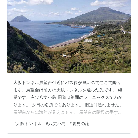
大坂トンネル展望台付近にバス停が無いのでここで降り
ます。展望台は前方の大坂トンネルを通った先です。 絶
景です、左は八丈小島 旧道は斜面のフェニックスでわか
ります。 夕日の名所でもあります。 旧道は通れません。
展望台からは海岸が見えません。 展望台の階段の手すり
が邪魔でこんなアングルでしか撮れない。 裏見の滝へは
#
大阪トンネル
#
八丈小島
#
裏見の滝
ここで降ります。 この入り口まで来るのにどんどん下り
ました。帰りが思いやられます。 しかも入口から滝へは