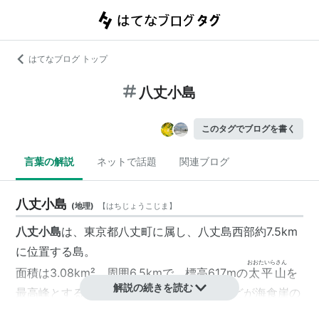
はてなブログ トップ
八丈小島
このタグでブログを書く
言葉の解説
ネットで話題
関連ブログ
八丈小島
(
地理
)
【
はちじょうこじま
】
八丈小島
は、東京都八丈町に属し、八丈島西部約7.5km
に位置する島。
おおたいらさん
面積は3.08km²、周囲6.5kmで、標高617mの
太平山
を
解説の続きを読む
最高峰とする火山島で、島の周囲はほとんどが海食崖の
絶壁からなっている。