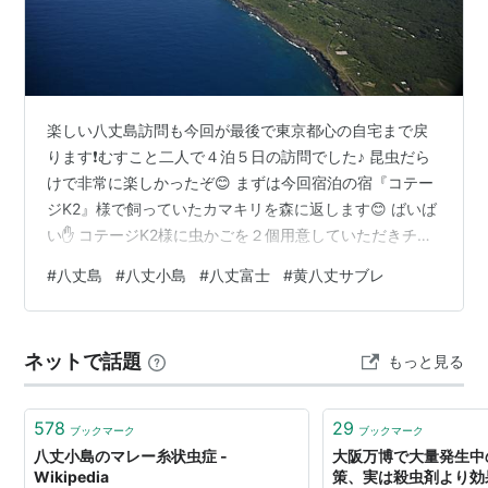
くの植物群落の消失による島内の環境悪化およびそれに
引き続く海への土砂崩落による周辺漁場への悪影響など
が問題となり、その対策として東京都は2001年以降、
ヤギの捕獲に乗り出し、5年間で数頭のオスを残すのみ
楽しい八丈島訪問も今回が最後で東京都心の自宅まで戻
となったことをうけて終了。現在では植生も回復し、ク
ります❗むすこと二人で４泊５日の訪問でした♪ 昆虫だら
ロアシアホウドリの繁殖なども確認されるようになっ
けで非常に楽しかったぞ😊 まずは今回宿泊の宿『コテー
た。
ジK2』様で飼っていたカマキリを森に返します😊 ばいば
なお、現在では全島が都有地となっており、船着き場か
い✋ コテージK2様に虫かごを２個用意していただきチェ
ックアウトまで預かっていただきました😊昆虫好きの親
ら旧集落までの道は都道で、現在でも管理されており、
#
八丈島
#
八丈小島
#
八丈富士
#
黄八丈サブレ
子には最高のコテージでした❗(虫が多くカップルには向い
定期的に草刈りをはじめとする整備がなされている。
てません😅) travel.rakuten.co.jp 八丈島空港に到着しま
した。親子でいい旅ができました♪ ↑ AM９：００発の飛
ネットで話題
もっと見る
行機です。早すぎると空港ビルがオープンしてません。
お土産屋さんは朝からオープンしてました❗ ↑今回…
578
29
ブックマーク
ブックマーク
八丈小島のマレー糸状虫症 -
大阪万博で大量発生中
Wikipedia
策、実は殺虫剤より効