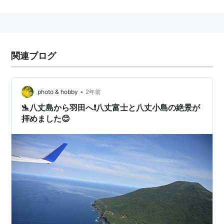
室町時代以降住人がいたとされていたが、主たる産業も
ないばかりか、ガス、水道といったライフラインもな
く、電気も学校内にあった発電機でわずかに供給された
ものの、各戸に40W電球1個程度の明かりを灯せるくら
関連ブログ
いの供給でしかなかった。外部との連絡手段は1955年
に公衆電話がひかれるまでは存在せず、交通手段も
•
photo & hobby
2年前
1958年に八丈島との間の週1便の定期船が就航するまで
は自力で渡る以外はなかった。
🛬八丈島から羽田へ❗八丈富士と八丈小島の絶景が
拝めました😊
このように、離島の中でも過酷な環境であり、大半が老
人と子供で、住民が居住し続けることが困難となったた
め、1969年の1月から6月にかけて両集落の全住民91人
が離島した。同島はそれ以来無人島となり現在に至って
いる。
また、島民在住中に家畜であったヤギが逃亡し、捕らえ
られずに野生化したものが無人化後に大繁殖した。その
影響で都の天然記念物に指定されていたハマオモト等多