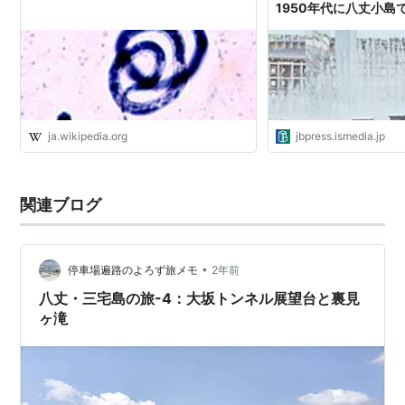
1950年代に八丈小島
を根絶したそのパワー | J
イビープレス)
ja.wikipedia.org
jbpress.ismedia.jp
関連ブログ
•
停車場遍路のよろず旅メモ
2年前
八丈・三宅島の旅-4：大坂トンネル展望台と裏見
ヶ滝