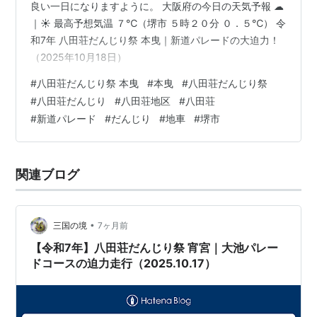
良い一日になりますように。 大阪府の今日の天気予報 ☁
｜☀ 最高予想気温 ７℃（堺市 ５時２０分 ０．５℃） 令
和7年 八田荘だんじり祭 本曳｜新道パレードの大迫力！
（2025年10月18日）
#
八田荘だんじり祭 本曳
#
本曳
#
八田荘だんじり祭
#
八田荘だんじり
#
八田荘地区
#
八田荘
#
新道パレード
#
だんじり
#
地車
#
堺市
関連ブログ
•
三国の境
7ヶ月前
【令和7年】八田荘だんじり祭 宵宮｜大池パレー
ドコースの迫力走行（2025.10.17）