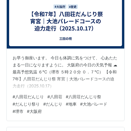
お早う御座います。 今日も体調に気をつけて、 心あたた
まる一日になりますように。 大阪府の今日の天気予報 ☁
最高予想気温 ６℃（堺市 ５時２０分 ０．７℃） 【令和
7年】八田荘だんじり祭 宵宮｜大池パレードコースの迫
力走行（2025.10.17）
#
八田荘だんじり
#
八田荘
#
八田荘だんじり祭
#
だんじり祭り
#
だんじり
#
地車
#
大池パレード
#
堺市
#
大阪府