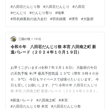
#
八田荘だんじり祭
#
八田荘だんじり
#
八田荘
#
だんじり
#
だんじり祭り
#
地車
#
羽衣綿業前の迫力走行
#
羽衣綿業
#
堺市
#
大阪府
•
三国の境
1年前
令和６年 八田荘だんじり祭 本宮 八田南之町 新
道パレード（２０２４年１０月１９日）
お早うございます♪(令和７年３月１８日） 大阪府の今日
の天気予報 ☀/☔ 最高予想気温 １３℃（堺市 ５時４０分
０．９℃） 今日もマイペースで頑張りたいといます。 今
日も宜しくお願いします。(^^) 令和６年 八田荘だんじり
祭 本宮 八田南之町 新道パレード（２０２４年１０月１
９日）
#
新道パレード
#
八田南之町
#
本宮
#
八田荘だんじり祭 本宮
#
八田荘だんじり祭