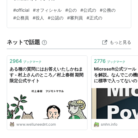
#
official
#
オフィシャル
#
公の
#
公式の
#
公務の
#
公務員
#
役人
#
公認の
#
審判員
#
正式の
ネットで話題
もっと見る
2964
2776
ブックマーク
ブックマーク
ある種の質問にはお答えいたしかねま
Microsoft公式ツール
す - 村上さんのところ／村上春樹 期間
を解説。なんでこの機能
限定公式サイト
に標準で入ってないの
が特盛！ - すまほん!!
www.welluneednt.com
smhn.info