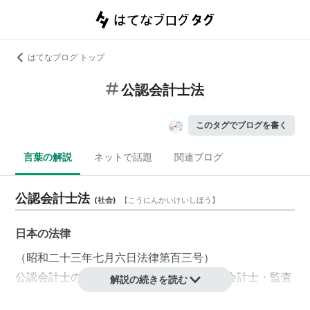
はてなブログ トップ
公認会計士法
このタグでブログを書く
言葉の解説
ネットで話題
関連ブログ
公認会計士法
(
社会
)
【
こうにんかいけいしほう
】
日本の
法律
（昭和二十三年七月六日法律第百三号）
公認会計士
の使命、職務、
監査法人
や
公認会計士・監査
解説の続きを読む
審査会
、
日本公認会計士協会
などの制度や役割、罰則規