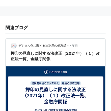
定などを定めている。
1948年7月6日公布。
関連ブログ
第一章 総則
（
公認会計士の使命
）
•
デジタル化に関する法制度の備忘録
4年前
第一条
押印の見直しに関する法改正（2021年）（１）改
公認会計士
は、監査及び会計の専門家とし
正法一覧、金融庁関係
て、独立した立場において、財務書類その他
の財務に関する情報の信頼性を確保すること
により、会社等の公正な事業活動、投資者及
び
債権者
の保護等を図り、もつて
国民経済
の
健全な発展に寄与することを使命とする。
（
公認会計士の職責
）
第一条の二