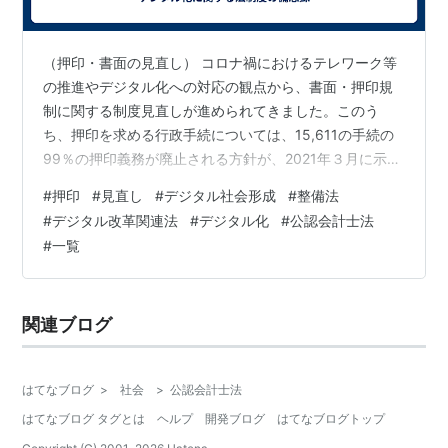
公認会計士
は、常に品位を保持し、その知識
及び技能の修得に努め、独立した立場におい
（押印・書面の見直し） コロナ禍におけるテレワーク等
て公正かつ誠実にその業務を行わなければな
の推進やデジタル化への対応の観点から、書面・押印規
らない。
制に関する制度見直しが進められてきました。このう
ち、押印を求める行政手続については、15,611の手続の
以下、略
99％の押印義務が廃止される方針が、2021年３月に示さ
れています。（廃止されない１％は、印鑑証明付のも
#
押印
#
見直し
#
デジタル社会形成
#
整備法
の、登記印・登録印で、118手続です。） この方針に基
#
デジタル改革関連法
#
デジタル化
#
公認会計士法
づいて、省令等で定められている押印義務については、
#
一覧
各府省で随時対応されてきましたが、法律に基づく押印
義務については、2021年のデジタル社会形成整備法の中
で、一括改正が行われています。 （デジタル社会形成整
関連ブログ
備法） 以前にデジタル改革関連…
はてなブログ
>
社会
>
公認会計士法
はてなブログ タグとは
ヘルプ
開発ブログ
はてなブログトップ