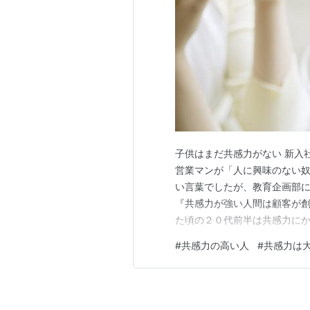
子供はまだ共感力がない 新入
営業マンが「人に興味のない奴
い言葉でしたが、教育企画部
『共感力が強い人間は顧客が創
た頃の２０代前半は共感力にか
感力が弱いです いじめなども
#
共感力の高い人
#
共感力は
が勝ってしまう故にエスカレー
せていたりしますが、大概は少