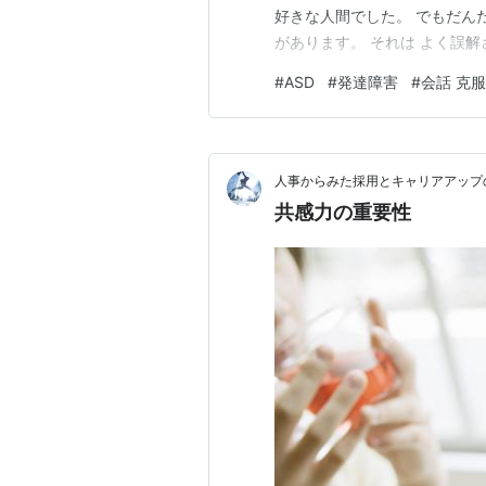
好きな人間でした。 でもだん
があります。 それは よく誤
の思った通りに うまく相手に
#
ASD
#
発達障害
#
会話 克服
たきっかけです。 今回は 「
いてをお話します。 【会話恐
人事からみた採用とキャリアアップ
共感力の重要性