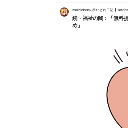
mathichenの酔いどれ日記【Haten
続・福祉の闇：「無料
め」