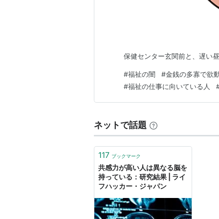
保健センター玄関前と、遅い
#
福祉の闇
#
金銭の多寡で欲
#
福祉の仕事に向いている人
ネットで話題
117
ブックマーク
共感力が高い人は異なる脳を
持っている：研究結果 | ライ
フハッカー・ジャパン