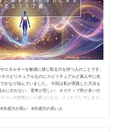
情やエネルギーを敏感に感じ取る力を持つ人のことです。
ンチスピリチュアルなのにスピリチュアルど真ん中に生
でかなり悩んでいました。 今回は私が実践した方法も
混みに出れない、電車が苦しい、ネガティブ勢が多い仕
ンドバック状態という感じになり、ぐったりしてしまうの
MILYのアーニャが人混みに入った時みたいになってしまう
#
共感力が高い
#
共感力の高い人
に言葉までは聞こえませんが、能力には個人差があるの
しれませんね。。…