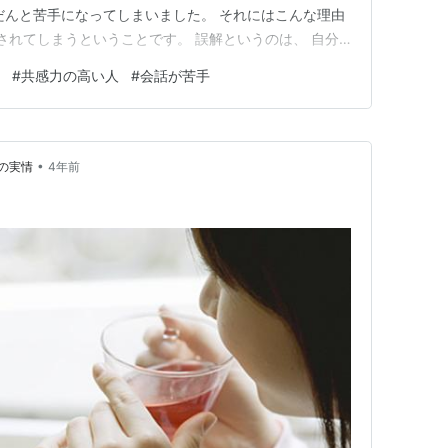
だんと苦手になってしまいました。 それにはこんな理由
解されてしまうということです。 誤解というのは、 自分
話を伝えられないということ。 これが会話が苦手になっ
#
共感力の高い人
#
会話が苦手
会話がうまく伝えられない」という 僕が苦しんだ悩みにつ
怖症…
•
の実情
4年前