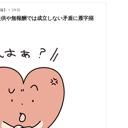
•
a版】
2年前
提供や無報酬では成立しない矛盾に雁字搦