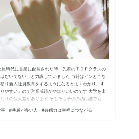
社員時代に営業に配属された時、先輩のＴＯＰクラスの
はむいてない」と力説していました 当時はピンとこな
に移り新入社員教育をするようになるとよくわかります
りやすい』ので営業成績がやはりいいのです 大学を出
なりの個人差があります そもそも子供の頃は誰でも共
相手の痛みを理解する共感力が希薄で、面白い・楽しい
大事
#
共感が多い人
#
共感力は幸福につながる
トしがちです 賢い子は早くから強い共感力を持ち合わ
しづつ身につけていきます …