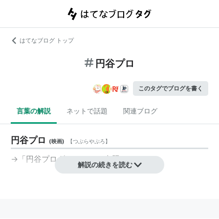
はてなブログ トップ
円谷プロ
このタグでブログを書く
言葉の解説
ネットで話題
関連ブログ
円谷プロ
(
映画
)
【
つぶらやぷろ
】
→「円谷プロダクション」参照。
解説の続きを読む