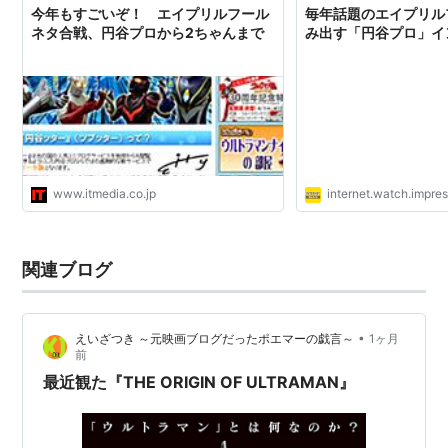
今年もすごいぞ！ エイプリルフール
毎年話題のエイプリル
ネタ合戦、円谷プロから2ちゃんまで
み出す「円谷プロ」
www.itmedia.co.jp
internet.watch.impres
関連ブログ
•
えいざつき ～元映画ブログだったポエマーの戯言～
1ヶ月
前
最近観た『THE ORIGIN OF ULTRAMAN』