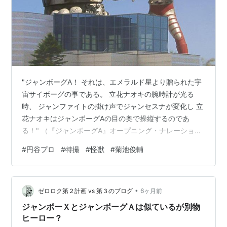
"ジャンボーグA！ それは、エメラルド星より贈られた宇
宙サイボーグの事である。 立花ナオキの腕時計が光る
時、 ジャンファイトの掛け声でジャンセスナが変化し 立
花ナオキはジャンボーグAの目の奥で操縦するのであ
る！" （『ジャンボーグA』オープニング・ナレーショ
ン） 「円谷プロ１０周年記念作品」のひとつとして、
#
円谷プロ
#
特撮
#
怪獣
#
菊池俊輔
1973年１月よりその放映が開始され 同期作である『ウル
トラマンタロウ』や『ファイヤーマン』との差別化のた
めに 企画段階でわざわざ謳われた「ジャリ番に徹する」
•
と言う清々しい製作方針のもと 分かりやすい表現と積極
ゼロロク第２計画 vs 第３のブログ
6ヶ月前
的なシリーズ展開、炸裂する極彩色の光学合成などなど
ジャンボーＸとジャンボーグＡは似ているが別物
子ども心にジャストミートする直…
ヒーロー？