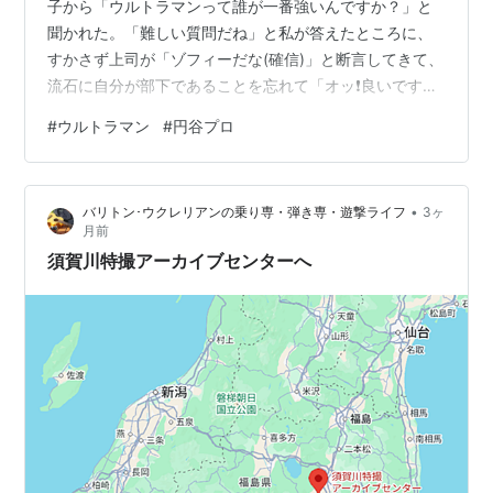
子から「ウルトラマンって誰が一番強いんですか？」と
聞かれた。「難しい質問だね」と私が答えたところに、
すかさず上司が「ゾフィーだな(確信)」と断言してきて、
流石に自分が部下であることを忘れて「オッ❗️良いです
ね」と言ってしまった— 賢二 (@ultrahole1031) May 20,
#
ウルトラマン
#
円谷プロ
2026 いい話ですね。 これもまたいわゆる「大人のおと
ぎばなし」に近い。まあ、この後の展開が「木根さんの1
人でキネマ」スターウォーズ紹介回の初回のようになる
•
バリトン･ウクレリアンの乗り専・弾き専・遊撃ライフ
3ヶ
可能性も実に高いんだが（笑）己の中に潜むオッサン
月前
（暗黒面）に打ち勝つ事が出来るか！？「ローグ・ワ
須賀川特撮アーカイブセンターへ
ン」公開間…