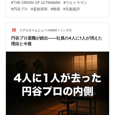
#
THE ORIGIN OF ULTRAMAN
#
ウルトラマン
#
円谷プロ
#
是枝裕和
#
映画
#
主観批評
•
リアルタイムニュースNAVI
2ヶ月前
円谷プロ退職が続出——社員の4人に1人が消えた
理由と今後