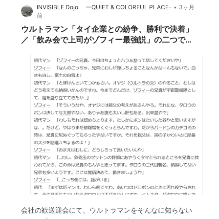
•
INVISIBLE Dojo. ーQUIET & COLORFUL PLACE-
3ヶ月
よいのですが・・・
前
ウルトラマン「タイ企業との紛争、勝利で決着」
／「飲み会で上司がゾフィー最強説」の二つで過
去記事紹介
会社の歓送迎会にて、ウルトラマンをそんなに知らない