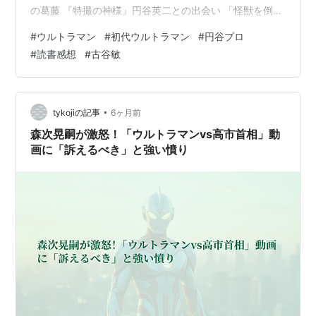
の葛藤 『特撮の神様』円谷英二との出会い 「怪獣を倒さ
ない」という選択 磨き上げられた「洗練のアクション」
#
ウルトラマン
#
初代ウルトラマン
#
円谷プロ
永遠のヒーローへの敬意 特撮番組の主役は誰か？ 特撮番
#
読書感想
#
古谷敏
組の主役は誰か——。 現在放送中の『仮面ライダーゼッ
ツ』なら万津莫でしょうし、ゴジラシリーズなら「ゴジ
ラそのもの」と答える人もいるでしょう。 推しキャラこ
そが主役だと考えるファンもいれば、ヒーローのスーツ
•
tykojiの記事
6ヶ月前
をまとい、命を懸けてア…
森次晃嗣が激怒！「ウルトラマンvs高市首相」動
画に「訴えるべき」と強い憤り