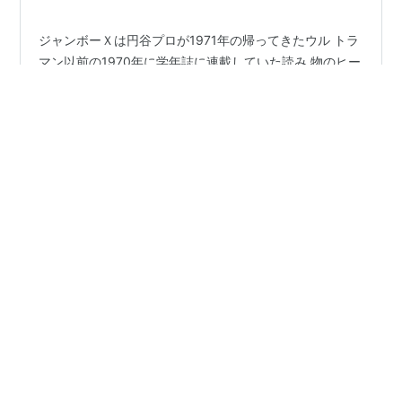
ジャンボーＸは円谷プロが1971年の帰ってきたウル トラ
マン以前の1970年に学年誌に連載していた読み 物のヒー
ローで、大人の青年隊員ではなく少年が腕 をクロスして
変身するヒーローだ。 もちろん、変身後は大人体型で、
ウルトラセブンの 実弟だそうだ。筆者は地球に留まった
頃のウルトラ セブンを心配して現れたウルトラセブンそ
#
円谷プロ
#
ジャンボーグA
#
ジャンボーX
っくりの テレパシーの立体映像に対してダン（セブン）
はタ メ口だったので上司ではなく兄弟ではないかと感じ