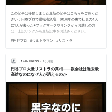
この記事は移動しました最新の記事はこちらをご覧くだ
さい：円谷プロで退職者急増、60周年の裏で社員の4人
に1人が去った※ブックマークやリンクからお越しの方
は、上記リンクから最新記事をお読みください。
#
円谷プロ
#
ウルトラマン
#
リストラ
•
JAPAN PRESS
1ヶ月前
円谷プロ大量リストラの真相——親会社は過去最
高益なのになぜ人が消えるのか