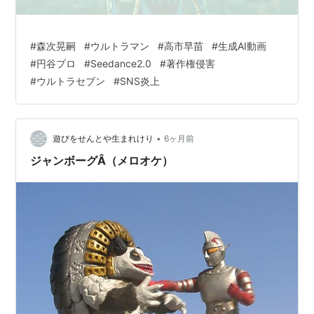
#
森次晃嗣
#
ウルトラマン
#
高市早苗
#
生成AI動画
#
円谷プロ
#
Seedance2.0
#
著作権侵害
#
ウルトラセブン
#
SNS炎上
•
遊びをせんとや生まれけり
6ヶ月前
ジャンボーグÂ（メロオケ）