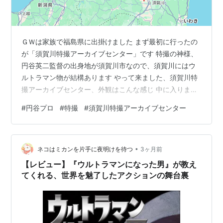
ＧＷは家族で福島県に出掛けました まず最初に行ったの
が「須賀川特撮アーカイブセンター」です 特撮の神様、
円谷英二監督の出身地が須賀川市なので、須賀川にはウ
ルトラマン物が結構あります やって来ました、須賀川特
撮アーカイブセンター、外観はこんな感じ 中に入ります
この猫背のスペシウム光線が、ウルトラマンの真骨頂か
#
円谷プロ
#
特撮
#
須賀川特撮アーカイブセンター
な？ マニアが見たら喜びそうな展示がいっぱい ウルトラ
ホーク１号とジェットビートル機 中央には、ツートンの
ジャンカーＺ 日本沈没のわだつみ号かな？ ミニチュアセ
•
ットも精巧です 出前配達のカブもありました この古雑誌
ネコはミカンを片手に夜明けを待つ
3ヶ月前
もミニチュアです、芸が細かいですねぇ 私としては、特
【レビュー】『ウルトラマンになった男』が教え
撮で一番好きなのが「ウル…
てくれる、世界を魅了したアクションの舞台裏