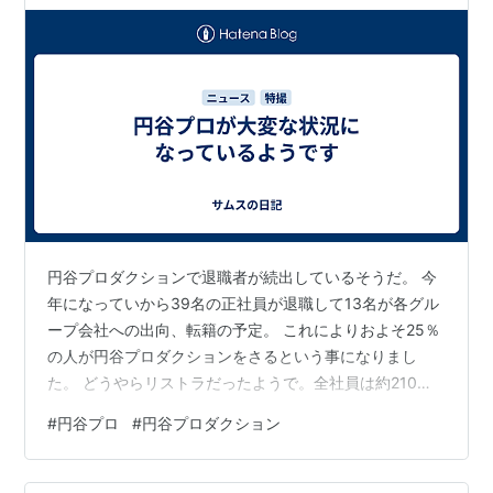
円谷プロダクションで退職者が続出しているそうだ。 今
年になっていから39名の正社員が退職して13名が各グル
ープ会社への出向、転籍の予定。 これによりおよそ25％
の人が円谷プロダクションをさるという事になりまし
た。 どうやらリストラだったようで。全社員は約210名
なので残るのは150名ほど。 これで本当に会社を回せる
#
円谷プロ
#
円谷プロダクション
のか？とおもってしまう。 番組撮影、それも特撮となる
とかなり大変なはず。 技術関連は若い人たちに継承しな
いと簡単に途絶えてしまう。最悪の事態にならなければ