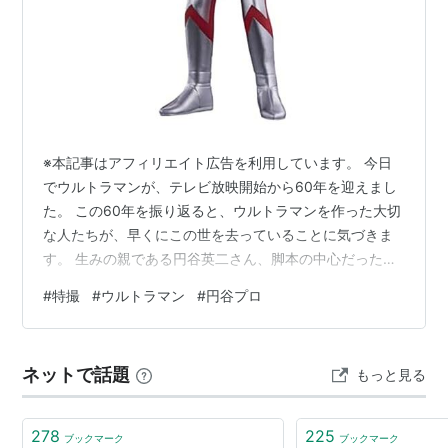
※本記事はアフィリエイト広告を利用しています。 今日
でウルトラマンが、テレビ放映開始から60年を迎えまし
た。 この60年を振り返ると、ウルトラマンを作った大切
な人たちが、早くにこの世を去っていることに気づきま
す。 生みの親である円谷英二さん、脚本の中心だった金
城哲夫さん、そして息子であり監督だった円谷一さん。
#
特撮
#
ウルトラマン
#
円谷プロ
みんな、シリーズがまだ若いうちに亡くなっています。
作った人がいなくなっても、ウルトラマンという作品は
残ります。 そして残された人たちは、「この大きな遺産
ネットで話題
もっと見る
をどうしていくか」を、ずっと考え続けることになりま
す。 最近も、円谷プロについていくつかの報道がありま
した。60周年という節目の年に、こ…
278
225
ブックマーク
ブックマーク