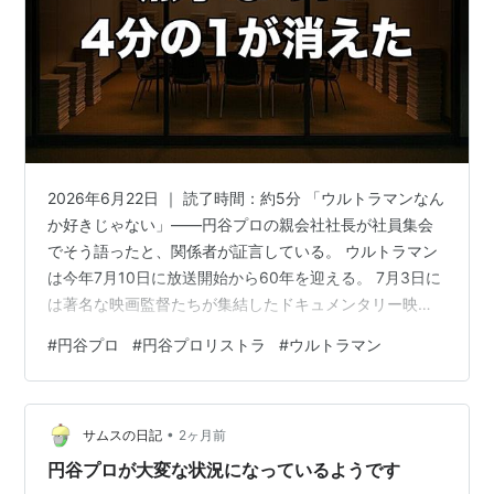
2026年6月22日 ｜ 読了時間：約5分 「ウルトラマンなん
か好きじゃない」——円谷プロの親会社社長が社員集会
でそう語ったと、関係者が証言している。 ウルトラマン
は今年7月10日に放送開始から60年を迎える。 7月3日に
は著名な映画監督たちが集結したドキュメンタリー映画
の公開も控えている。 しかしそのお祝いムードとは裏腹
#
円谷プロ
#
円谷プロリストラ
#
ウルトラマン
に、制作会社の 円谷プロダクション では今年に入り社員
の4分の1近くが姿を消した。 「会社が苦しいからリスト
ラした」という説明が通らない数字が、親会社の決算に
•
ある。 黒字の会社で、なぜ人が消えていくのか。 この記
サムスの日記
2ヶ月前
事でわかること 4分の1が消えた——何が起きたか 親会社
円谷プロが大変な状況になっているようです
は黒字な…