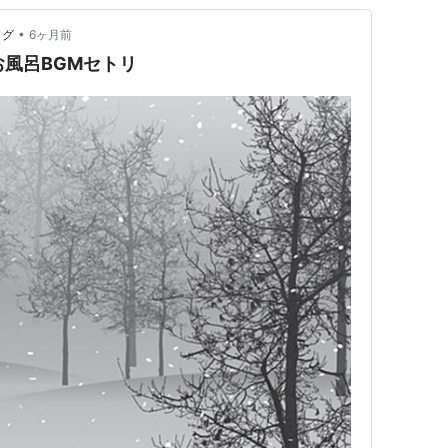
•
ログ
6ヶ月前
のお風呂BGMセトリ