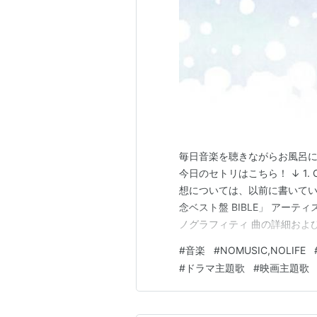
毎日音楽を聴きながらお風呂
今日のセトリはこちら！ ↓ 1. OR
想については、以前に書いてい
念ベスト盤 BIBLE」 アーティスト
ノグラフィティ 曲の詳細およ
ご覧ください！ 愛が呼ぶほう
#
音楽
#
NOMUSIC,NOLIFE
クエンタテインメント Amazon 3.
#
ドラマ主題歌
#
映画主題歌