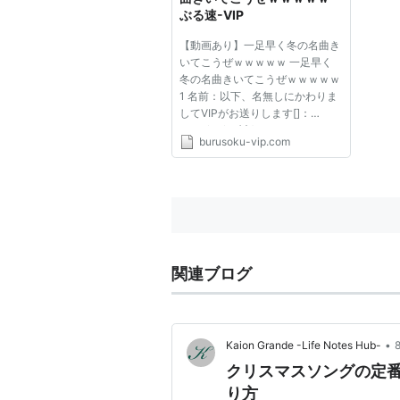
ぶる速-VIP
【動画あり】一足早く冬の名曲き
いてこうぜｗｗｗｗｗ 一足早く
冬の名曲きいてこうぜｗｗｗｗｗ
1 名前：以下、名無しにかわりま
してVIPがお送りします[]：
2010/10/28(木) 17:28:24.33
burusoku-vip.com
ID:oArGMeyx0 洋邦ジャンル問わ
ず有名なのでもそうでないのも可
1人１曲まで アーティスト名/曲名
をしっかり書くこと では1つ目
ROSS...
関連ブログ
•
Kaion Grande -Life Notes Hub-
クリスマスソングの定
り方