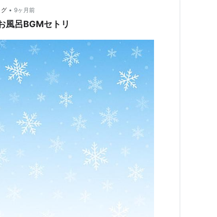
•
ログ
9ヶ月前
)のお風呂BGMセトリ