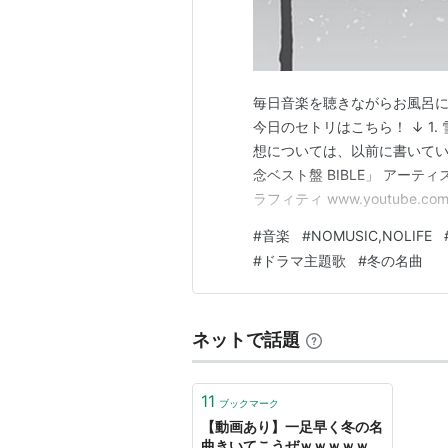
毎日音楽を聴きながらお風呂
今日のセトリはこちら！ ↓ 1. 雪
想については、以前に書いてい
念ベスト盤 BIBLE」 アーティスト
ラフィティ www.youtub
ので、そちらをご覧ください！ ポル
#
音楽
#
NOMUSIC,NOLIFE
常盤) (特典なし) アーティスト
#
ドラマ主題歌
#
冬の名曲
ネットで話題
11
ブックマーク
【動画あり】一足早く冬の名
曲きいてこうぜｗｗｗｗｗ