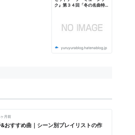
ク』第３４回「冬の名曲特
集」 - ゆる～くこだわれ
~yuruyurara’s blog~
yuruyurablog.hatenablog.jp
8ヶ月前
番&おすすめ曲｜シーン別プレイリストの作