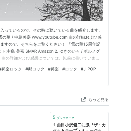
に入っているので、その時に聴いている曲を紹介します。
の華 / 中島美嘉 www.youtube.com 曲の詳細および感
ますので、そちらをご覧ください！ 「雪の華15周年記
:中島 美嘉 SMAR Amazon 2. ゆきのいろ / ポルノグ
e.com 曲の詳細および感想については、以前に書いています
ノグラフィティ全書 ～ALL TIME SINGLES～ (通
#
邦楽ロック
#
邦ロック
#
邦楽
#
ロック
#
J-POP
:ポルノ…
もっと見る
5
ブックマーク
１曲目小沢健二に涙『ザ・カ
セットテープ・ミュージッ