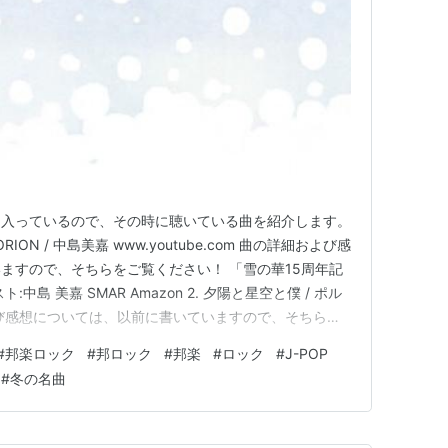
に入っているので、その時に聴いている曲を紹介します。
ION / 中島美嘉 www.youtube.com 曲の詳細および感
ますので、そちらをご覧ください！ 「雪の華15周年記
:中島 美嘉 SMAR Amazon 2. 夕陽と星空と僕 / ポル
び感想については、以前に書いていますので、そちらを
へ アーティスト:ポルノグラフィティ ソニーミュージッ
#
邦楽ロック
#
邦ロック
#
邦楽
#
ロック
#
J-POP
 THUNDERBIRD /…
#
冬の名曲