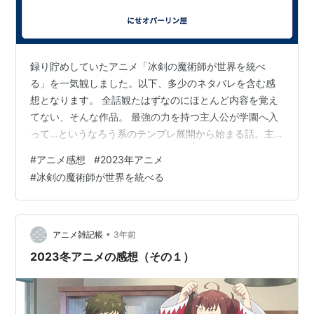
録り貯めしていたアニメ「冰剣の魔術師が世界を統べ
る」を一気観しました。以下、多少のネタバレを含む感
想となります。 全話観たはずなのにほとんど内容を覚え
てない、そんな作品。 最強の力を持つ主人公が学園へ入
って…というなろう系のテンプレ展開から始まる話。主
人公は転生した訳ではないのですがまだ若いながらも最
#
アニメ感想
#
2023年アニメ
強の力を持っていたみたいで幼い頃から戦いに明け暮れ
#
冰剣の魔術師が世界を統べる
ていた主人公を年相応に学園に通わせようと(親替わりの
元同僚たちが提案して…)いう所から始まるのですが、学
園で出逢ったヒロイン達が主人公に惚れるハーレム展開
というお定まりの物語。 ヒロインも4～5人が登場します
•
アニメ雑記帳
3年前
がホント表面的な属性のみ与えられた様なキ…
2023冬アニメの感想（その１）