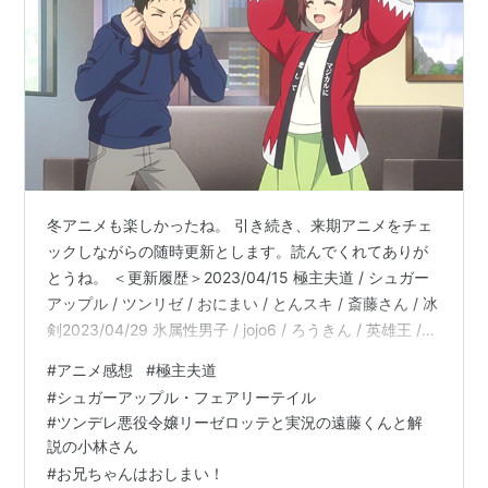
冬アニメも楽しかったね。 引き続き、来期アニメをチェ
ックしながらの随時更新とします。読んでくれてありが
とうね。 ＜更新履歴＞2023/04/15 極主夫道 / シュガー
アップル / ツンリゼ / おにまい / とんスキ / 斎藤さん / 冰
剣2023/04/29 氷属性男子 / jojo6 / ろうきん / 英雄王 /
ノケモノ2023/05/07 異世界おじさん / 邪竜さま / 外見至
#
アニメ感想
#
極主夫道
上主義 / 防振り2 / 永久少年2023/07/29 人間不信 / テク
#
シュガーアップル・フェアリーテイル
ノロイド / 吸死2 / 不滅 / 転天 / Buddy Daddies 極主夫道
#
ツンデレ悪役令嬢リーゼロッテと実況の遠藤くんと解
（シーズン2 - 前半） シュガーアップル・フェアリ…
説の小林さん
#
お兄ちゃんはおしまい！