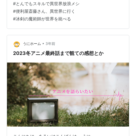
#
とんでもスキルで異世界放浪メシ
#
便利屋斎藤さん、異世界に行く
#
冰剣の魔術師が世界を統べる
•
うにホーム
3年前
2023冬アニメ最終話まで観ての感想とか