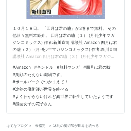
１０月１８日。 「四月は君の嘘」が3巻まで無料。 その
他諸々無料本紹介。 四月は君の嘘（１） (月刊少年マガ
ジンコミックス) 作者:新川直司 講談社 Amazon 四月は君
の嘘（２） (月刊少年マガジンコミックス) 作者:新川直司
講談社 Amazon 四月は君の嘘（３） (月刊少年マガジン
コミックス) 作者:新川直司 講談社 Amazon 笑顔のたえな
#
Amazon
#
キンドル
#
無料マンガ
#
四月は君の嘘
い職場です。（１） (コミックＤＡＹＳコミックス) 作者:
#
笑顔のたえない職場です。
くずしろ 講談社 Amazon ボールパークでつかまえて！
#
ボールパークでつかまえて！
（１） (モーニングコミックス) 作者:須賀達郎 講談社
#
冰剣の魔術師が世界を統べる
Amazon 冰剣の魔術師が世界を統べる 世界最強の魔術師
#
よくわからないけれど異世界に転生していたようです
である少年は…
#
能面女子の花子さん
はてなブログ
>
未指定
>
冰剣の魔術師が世界を統べる