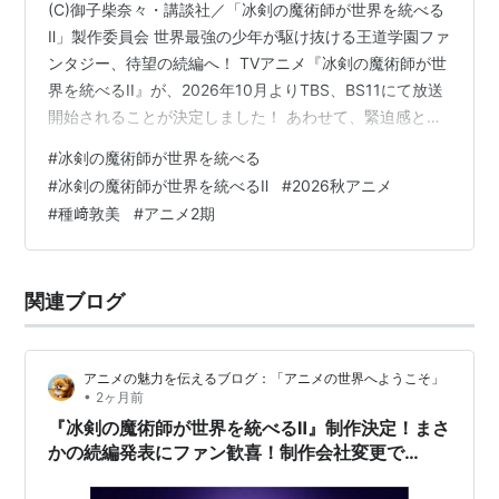
(C)御子柴奈々・講談社／「冰剣の魔術師が世界を統べる
Ⅱ」製作委員会 世界最強の少年が駆け抜ける王道学園ファ
ンタジー、待望の続編へ！ TVアニメ『冰剣の魔術師が世
界を統べるII』が、2026年10月よりTBS、BS11にて放送
開始されることが決定しました！ あわせて、緊迫感と期
待感が高まるティザーPV、そして第2期の鍵を握る新キ
#
冰剣の魔術師が世界を統べる
ャラクター＆キャスト情報、熱いオフィシャルコメント
#
冰剣の魔術師が世界を統べるⅡ
#
2026秋アニメ
が一挙解禁。 今回は、制作陣のリニューアルやキャスト
#
種﨑敦美
#
アニメ2期
の驚きの裏話など、第2期の見どころを最速でまとめてお
届けします！ 舞台は「大規模魔術戦」へ！第2期のあら
すじ＆ティザーPV解禁 第1期で仲間たちとの大切な居場
関連ブログ
所を見つけ…
アニメの魅力を伝えるブログ：「アニメの世界へようこそ」
•
2ヶ月前
『冰剣の魔術師が世界を統べるⅡ』制作決定！まさ
かの続編発表にファン歓喜！制作会社変更で
2026年10月放送へ