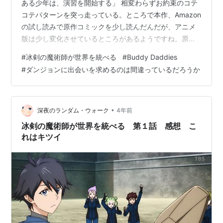
ある少年は、演習を開始する」 相変わらずお約束のコテ
コテパターンを突っ走っている。ところで本作、Amazon
の試し読みで原作コミックを少し読んだんだが、アニメ
版は少し変化させているところがあるようですね。原作
にはクラリスが登場しておらず、その分アメリアのツン
#
冰剣の魔術師が世界を統べる
#
Buddy Daddies
デレ属性を強めている感じ。アニメではツンデレ属性を
#
ダンジョンに出会いを求めるのは間違っているだろうか
クラリスに持って行っている分、アメリアの性格がお嬢
属性が強い設定になっている。 原作コミックがあるよう
で まあアニメの場合は様々なヒロインが出た方が受ける
だろうという考えだろうな。そもそもTBS系のアニメっ
•
深夜のランダム・ウォーク
4年前
て、昔からヒロインワラワラものが…
冰剣の魔術師が世界を統べる 第１話 感想 こ
れはキツイ