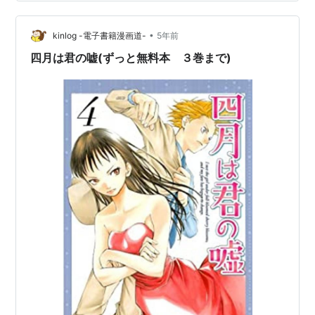
女の友情が見開きで炸裂しており魔術学院とは…戦闘力
が力こそパワー。正しく友情・努力・勝利でした。魔
•
術… (相当高度な魔術を繰り出しての決戦だったので、魔
kinlog -電子書籍漫画道-
5年前
術師対決としてもたぶん上位のものだと思います) エピソ
四月は君の嘘(ずっと無料本 ３巻まで)
ード通してレイとアメリアの中も接近するな…