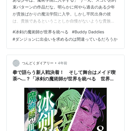
束パターンの作品だな。明らかに何やら過去のある少年
が貴族ばかりの魔法学院に入学。しかし平民出身の彼
は、貴族であるということしか自慢がないような貴族の
バカ息子たちに当然のように迫害される。しかし実技の
#
冰剣の魔術師が世界を統べる
#
Buddy Daddies
試験で圧倒的な実力差を見せつけて返り討ちに・・・。
#
ダンジョンに出会いを求めるのは間違っているだろうか
もうお約束のコテコテだ。 原作コミックがあるようで 彼
をみているとどうも従軍経験があるような雰囲気だか
ら、魔法を学校で学んだことはないが、実戦でいきなり
覚醒して大活躍したというようなパターンだろうな。謂
•
つんどくダイアリー
4年前
わば叩き上げ。こういうのって、貴族のバカ息子…
拳で語らう新人戦決着！ そして舞台はメイド喫
茶へ…？「冰剣の魔術師が世界を統べる 世界最
強の魔術師である少年は、魔術学院に入学する」
8巻【#漫画感想】