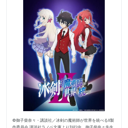
©御子柴奈々・講談社／冰剣の魔術師が世界を統べるⅡ製
作委員会 講談社ラノベ文庫より刊行中、御子柴奈々先生