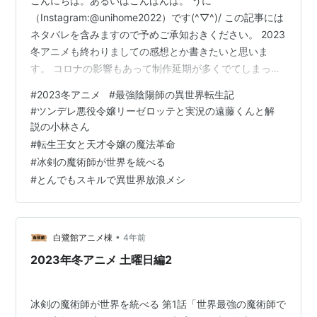
こんにちは。あるいはこんばんは。 うに
（Instagram:@unihome2022）です(^▽^)/ この記事には
ネタバレを含みますので予めご承知おきください。 2023
冬アニメも終わりましての感想とか書きたいと思いま
す。 コロナの影響もあって制作延期が多くでてしまった
ので、最終話まで放送されたものでまとめますね。 異世
#
2023冬アニメ
#
最強陰陽師の異世界転生記
界のんびり農家 なんだかんだで最後まで観たｗ特段何が
#
ツンデレ悪役令嬢リーゼロッテと実況の遠藤くんと解
面白いってわけではないですが、１クールの中にこうい
説の小林さん
うぼーーっと観られるアニメって必要だと思う。 ザブト
#
転生王女と天才令嬢の魔法革命
ンがベビー服を高速で編んでるのが一番可愛かったかな
#
冰剣の魔術師が世界を統べる
ｗｗ ティア：洲崎綾 あらすじ 孤独な闘病生活の末、命
#
とんでもスキルで異世界放浪メシ
を落とした街尾火楽…
•
白鷺館アニメ棟
4年前
2023年冬アニメ 土曜日編2
冰剣の魔術師が世界を統べる 第1話「世界最強の魔術師で