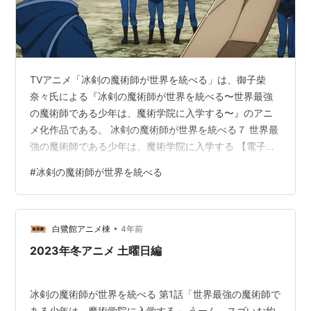
TVアニメ「冰剣の魔術師が世界を統べる」は、御子柴
奈々氏による『冰剣の魔術師が世界を統べる〜世界最強
の魔術師である少年は、魔術学院に入学する〜』のアニ
メ化作品である。 冰剣の魔術師が世界を統べる７ 世界最
強の魔術師である少年は、魔術学院に入学する 【電子特
典付き】 (講談社ラノベ文庫) 作者:御子柴奈々 講談社
#
冰剣の魔術師が世界を統べる
Amazon コミカライズも発売中。 冰剣の魔術師が世界を
統べる 世界最強の魔術師である少年は、魔術学院に入学
する（１） (マガジンポケットコミックス) 作者:佐々木宣
•
人,御子柴奈々 講談社 Amazon 魔術師に剣、魔法学園、
白鷺館アニメ棟
4年前
主人公は平民、学園には平民を虐げる貴族が居
2023年冬アニメ 土曜日編
て・・・・と、恐…
冰剣の魔術師が世界を統べる 第1話「世界最強の魔術師で
ある少年は、魔術学院に入学する」 うーん、スゴいお約