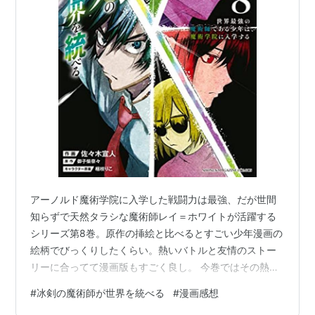
アーノルド魔術学院に入学した戦闘力は最強、だが世間
知らずで天然タラシな魔術師レイ＝ホワイトが活躍する
シリーズ第8巻。原作の挿絵と比べるとすごい少年漫画の
絵柄でびっくりしたくらい。熱いバトルと友情のストー
リーに合ってて漫画版もすごく良し。 今巻ではその熱さ
極まる魔術剣士競技大会新人戦決勝、アメリアとアリア
#
冰剣の魔術師が世界を統べる
#
漫画感想
ーヌの頂上決戦クライマックス。拳で語り合う二人の淑