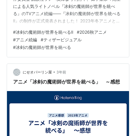
による人気ライトノベル『冰剣の魔術師が世界を統べ
る』のTVアニメ続編――『冰剣の魔術師が世界を統べる
Ⅱ』の制作が正式発表されました！ 2023年冬アニメとし
て放送され、独特の熱量とクセになるテンションで話題
#
冰剣の魔術師が世界を統べるⅡ
#
2026秋アニメ
を集めた“冰剣”が、ついに帰ってきます！ 放送は2026年
#
アニメ続編
#
ティザービジュアル
10月予定！レイたちの新たな戦いへ 今回発表された続編
#
冰剣の魔術師が世界を統べる
タイトルは『冰剣の魔術師が世界を統べるⅡ』。放送開始
時期は2026年10月予定となっています。 第1期放送から
約3年半。正直、「続編は厳しいかもしれない……」と思
っていたファンも…
•
にせオパーリン屋
3年前
アニメ「冰剣の魔術師が世界を統べる」 ～感想