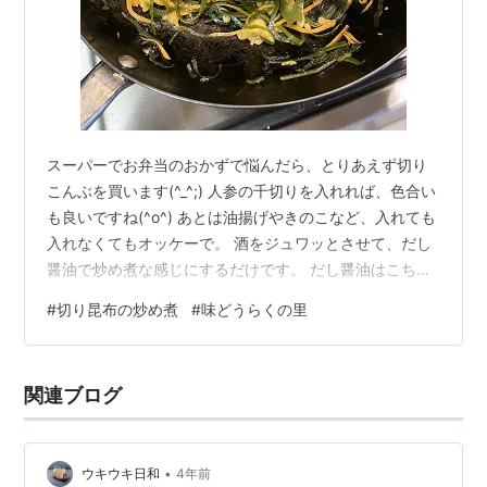
スーパーでお弁当のおかずで悩んだら、とりあえず切り
こんぶを買います(^_^;) 人参の千切りを入れれば、色合い
も良いですね(^o^) あとは油揚げやきのこなど、入れても
入れなくてもオッケーで。 酒をジュワッとさせて、だし
醤油で炒め煮な感じにするだけです。 だし醤油はこちら
が気に入りです(*^^*) 万能つゆ 味どうらくの里 1.8リッ
#
切り昆布の炒め煮
#
味どうらくの里
トル 1ケース（6本入り）賞味期限2024.4.20 東北醤油
キッコーヒメ お買い得なケース販売 同梱不可 めんつゆ
出汁しょうゆ 味道楽 出汁価格: 6580 円楽天で詳細を見
関連ブログ
る 秋田の「味どうらくの里」。 なーんか、味が決まるん
ですよねー。 これじゃないと色…
•
ウキウキ日和
4年前