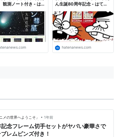
 観測ノート付き - はて
ん生誕80周年記念 - はてな
ュース
ニュース
atenanews.com
hatenanews.com
•
ニメの世界へようこそ」
1年前
周年記念フレーム切手セットがヤバい豪華さで
ンブレムピンズ付き！