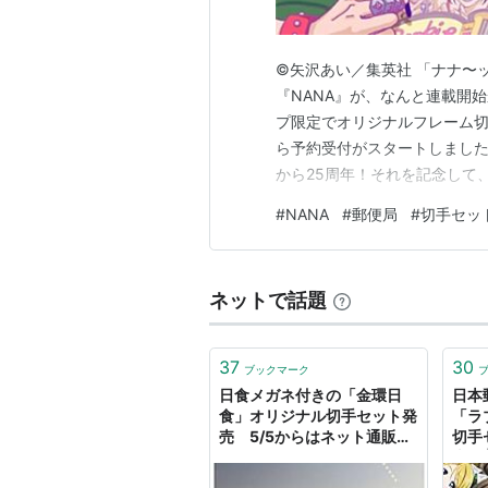
©矢沢あい／集英社 「ナナ〜
『NANA』が、なんと連載開
プ限定でオリジナルフレーム切
ら予約受付がスタートしました
から25周年！それを記念して
い記念グッズが登場しました！
#
NANA
#
郵便局
#
切手セッ
なんて泣くしかない…」という
見。トートバッグや缶バッジ、
ネットで話題
37
30
ブックマーク
日食メガネ付きの「金環日
日本
食」オリジナル切手セット発
「ラ
売 5/5からはネット通販も
切手
- はてなニュース
売！ 