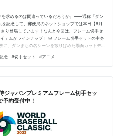
いを求めるのは間違っているだろうか』――通称「ダン
それを記念して、郵便局のネットショップでは本日【6月
っさり登場しています！なんと今回は、フレーム切手セ
イテムがラインナップ！ ✉ フレーム切手セットの中身
10枚に、ダンまちの名シーンを散りばめた場面カットデザ
ポイント： 特製台紙つき ポストカード7枚つき 4つ
年記念
#
切手セット
#
アニメ
たどったピンズセットまでついてくる！ ヘスティア・
、フレイヤ・…
BC侍ジャパンプレミアムフレーム切手セッ
まで予約受付中！