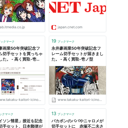
ab.itmedia.co.jp
japan.cnet.com
19
ブックマーク
ブックマーク
豪画業50年突破記念フ
永井豪画業50年突破記念フ
ム切手セットを買っちゃ
レーム切手セットが届きまし
した。 - 高く買取-壱ノ
た。 - 高く買取-壱ノ型
w.takaku-kaitori-icinokata.com
www.takaku-kaitori-icinokata.com
13
ックマーク
ブックマーク
イソン彗星」接近を記念
バカボンのパパやニャロメが
切手セット、日本郵便が
切手セットに 赤塚不二夫さ