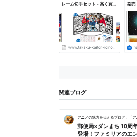
レーム切手セット - 高く買
発売
取-壱ノ型
なニ
www.takaku-kaitori-icinokata.com
h
関連ブログ
アニメの魅力を伝えるブログ：「ア
郵便局×ダンまち 10
登場！ファミリアのエ