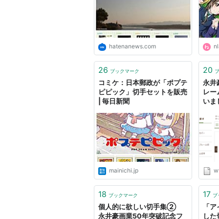
hatenanews.com
nl
26
20
ブックマーク
コミケ：日本郵政が「ポプテ
永井
ピピック」切手セットを販売
レー
| 毎日新聞
いま
型
mainichi.jp
ww
18
17
ブックマーク
ブ
個人的に欲しい切手集②
「ア
永井豪画業50年突破記念フ
した