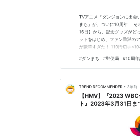
TVアニメ『ダンジョンに出会
まち」が、ついに10周年！ 
16日】から、記念グッズがど
ットをはじめ、ファン垂涎のア
が豪華すぎた！ 110円切手×
イン！さらに、ここが本気すぎる
#
ダンまち
#
郵便局
#
10周
のファミリアのエンブレムをか
ファミリア、ロキ・ファミリア
•
TREND RECOMMENDER
3年前
【HMV】『2023 W
ト』2023年3月31日