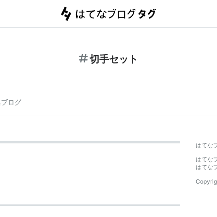
切手セット
連ブログ
はてな
はてな
はてな
Copyrig