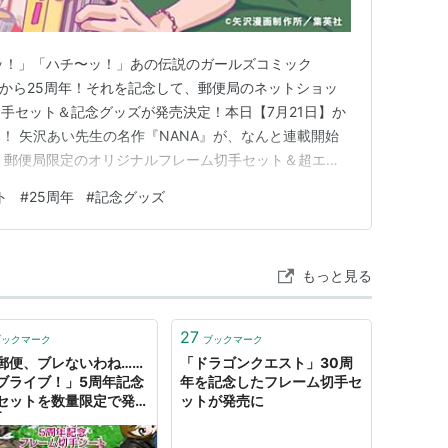
ッ！」「ハチ〜ッ！」あの伝説のガールズコミック
始から25周年！それを記念して、郵便局のネットショッ
手セット＆記念グッズが発売決定！本日【7月21日】か
！ 矢沢あい先生の名作『NANA』が、なんと連載開始
、郵便局限定のオリジナルフレーム切手セット＆超エモ
 「切手ってどういうこと！？」「ナナとハチのグッズ
ト
#
25周年
#
記念グッズ
声も聞こえてきそうですが、これは全NANAファン必
キーホルダーまで、ファン…
もっと見る
27
ブックマーク
ブックマーク
郵便、ブレないわね……
「ドラゴンクエスト」30周
ブライブ！」5周年記念
年を記念したフレーム切手セ
セットを数量限定で発
ットが発売に
| ねとらぼ