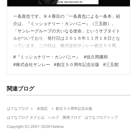
一条真也です。８４冊目の「一条真也による一条本」紹
介は、『ミッショナリー・カンパニー』（三五館）。
「サンレーグループの大いなる使命」というサブタイト
ルがついており、発行日は２０１６年１１月１８日とな
っています。この日は、株式会社サンレー創立５０周年
の当日です。 『ミッショナリー・カンパニー』（三五
#
『ミッショナリー・カンパニー』
#
佐久間庸和
館） 本書の著者名ですが、「一条真也」ではなく、「佐
#
株式会社サンレー
#
創立５０周年記念出版
#
三五館
久間庸和」となっています。これまで、ペンネームでは
多くの著書を上梓してきました。しかし、本名、そし
て、サンレーの社長として書きました。 これで３冊揃い
関連ブログ
ました 本名で本を出すのは、創立４０周年記念出版の
『ハートフル・カンパニー』、創立４５周年記念出版
の…
はてなブログ
>
未指定
>
創立５０周年記念出版
はてなブログ タグとは
ヘルプ
開発ブログ
はてなブログトップ
Copyright (C) 2001-
2026
Hatena.