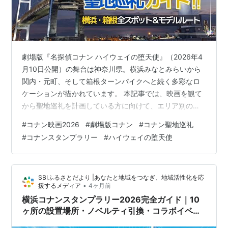
劇場版『名探偵コナン ハイウェイの堕天使』（2026年4
月10日公開）の舞台は神奈川県。横浜みなとみらいから
関内・元町、そして箱根ターンパイクへと続く多彩なロ
ケーションが描かれています。 本記事では、映画を観て
から聖地巡礼を計画している方に向けて、エリア別の登
場スポット・アクセス情報・おすすめモデルルートを整
#
コナン映画2026
#
劇場版コナン
#
コナン聖地巡礼
理しました。横浜エリアのみの日帰り、横浜＋箱根の1泊
#
コナンスタンプラリー
#
ハイウェイの堕天使
2日、それぞれの計画づくりにお役立てください。 ※本記
事はネタバレに配慮した表現で記述しています。登場シ
ーンの詳細は映画本編でご確認ください。 📋 目次 舞
SBIふるさとだより |あなたと地域をつなぎ、地域活性化を応
台・ロケ地の全体像（横浜・箱根・首都高） 横浜エリア
•
援するメディア
4ヶ月前
の舞台・ロケ地7ヶ所 箱根エリ…
横浜コナンスタンプラリー2026完全ガイド｜10
ヶ所の設置場所・ノベルティ引換・コラボイベン
トまとめ