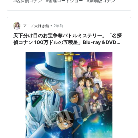
#
名探偵コナン
#
金曜ロードショー
#
劇場版コナン
2005年制作・劇場版９作目 ４月１８日 ９時～ 『名探偵
コナン 100万ドルの五稜星（みちしるべ）』 2024年制作
昨年の作品が本編ノーカットで初放送だそうです！ 来週
•
からは、劇場版最新作『#名探偵コナン #隻眼の残像』の
アニメ大好き館
2年前
公開を記念して“3週連続！コナン祭”🎊初回の来週は
天下分け目のお宝争奪バトルミステリー。「名探
『#1…
偵コナン 100万ドルの五稜星」Blu-ray＆DVDで
登場