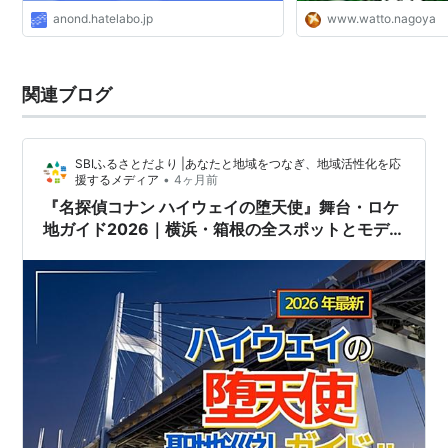
anond.hatelabo.jp
www.watto.nagoya
関連ブログ
SBIふるさとだより |あなたと地域をつなぎ、地域活性化を応
•
援するメディア
4ヶ月前
『名探偵コナン ハイウェイの堕天使』舞台・ロケ
地ガイド2026｜横浜・箱根の全スポットとモデ
ルルートを解説