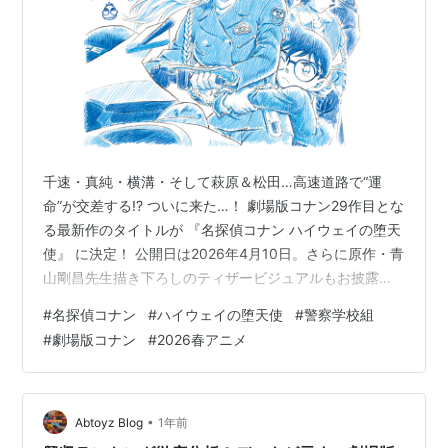
千速・真純・横溝・そして萩原＆松田…高速道路で“運
命”が交差する!? ついに来た…！ 劇場版コナン29作目とな
る最新作のタイトルが 『名探偵コナン ハイウェイの堕天
使』 に決定！ 公開日は2026年4月10日。さらに原作・青
山剛昌先生描き下ろしのティザービジュアルもお披露目
され、ファン界隈は早くもざわつきMAXだ。 ■ 白バイの
#
名探偵コナン
#
ハイウェイの堕天使
#
警察学校組
女神・萩原千速がついに劇場版デビュー！ 今回のビジュ
#
劇場版コナン
#
2026春アニメ
アルの主役は、まさかの 萩原千速（ちはや）。白バイに
跨る千速とコナンが中心に描かれ、その存在感はまさ
に“風の女神”。千速は原作・アニメ登場時から人気が高
く、劇場版初参加とあって期待度は凄まじい。8月末に、
•
Abtoyz Blog
1年前
声優が故・田中…