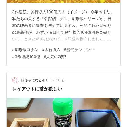
3作連続、興行収入100億円！（イメージ） 今年もまた、
私たちの愛する『名探偵コナン』劇場版シリーズが、日
本の映画界に衝撃を与えていますね。公開されたばかり
の最新作が、わずか19日間で興行収入104億円を突破と
いう、まさに桁外れのスピード記録を樹立しました。こ
れは劇場版シリーズの歴史において、歴代最速の100億円
#
劇場版コナン
#
興行収入
#
歴代ランキング
突破です。 さらに、特筆すべきはこれが単なる一作の爆
#
3作連続100億
#
人気の秘密
発的なヒットではないということ。劇場版コナンは、こ
れで3作品連続での興収100億円超えという、シリーズと
しても前例のない偉業を達成したのです。 なぜ、これほ
どまでの記録を更新し続けることができるのか？ なぜ、
•
陽キャになるぞ！！
1年前
20年以上の歴史を持つシリ…
レイアウトに苔が欲しい