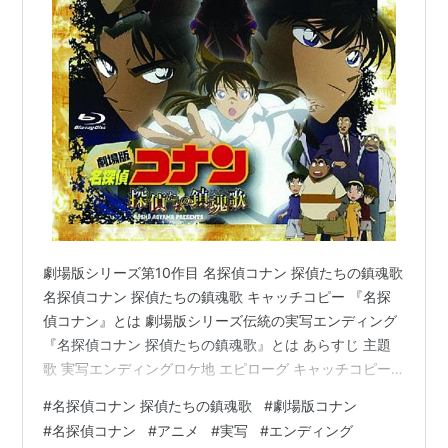
劇場版シリーズ第10作目 名探偵コナン 探偵たちの鎮魂歌
名探偵コナン 探偵たちの鎮魂歌 キャッチコピー 『名探
偵コナン』とは 劇場版シリーズ伝統の実写エンディング
『名探偵コナン 探偵たちの鎮魂歌』とは あらすじ 主題
歌 実写エンディングロケ地 エピローグ キャッチコピー
「探偵たちよ、安らかに眠れ」 「さよなら、コナン」
#
名探偵コナン 探偵たちの鎮魂歌
#
劇場版コナン
『名探偵コナン』とは 『名探偵コナン』は、1994年刊行
#
名探偵コナン
#
アニメ
#
実写
#
エンディング
開始の青山剛昌先生原作による推理漫画作品であり、本