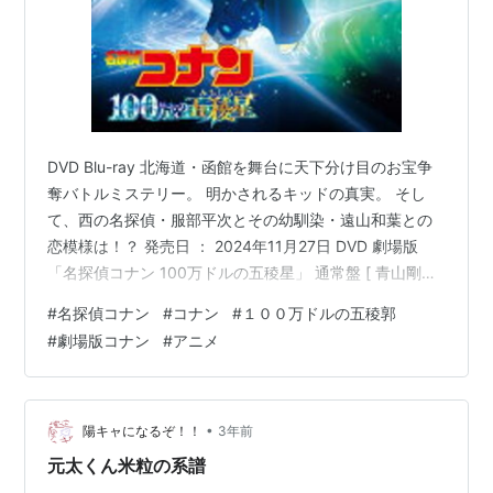
DVD Blu-ray 北海道・函館を舞台に天下分け目のお宝争
奪バトルミステリー。 明かされるキッドの真実。 そし
て、西の名探偵・服部平次とその幼馴染・遠山和葉との
恋模様は！？ 発売日 ： 2024年11月27日 DVD 劇場版
「名探偵コナン 100万ドルの五稜星」 通常盤 [ 青山剛昌
] 楽天で購入 【楽天ブックス限定先着特典】劇場版「名
#
名探偵コナン
#
コナン
#
１００万ドルの五稜郭
探偵コナン 100万ドルの五稜星」 通常盤(4カットフォト
#
劇場版コナン
#
アニメ
シールカード 5枚セット) [ 青山剛昌 ] 楽天で購入 【楽天
ブックス限定グッズ】劇場版「名探偵コナン 100万ドル
の五稜星」 通常盤(アクリルスタンド時計) [ 青山剛昌 ]
楽天で購入 劇場版…
•
陽キャになるぞ！！
3年前
元太くん米粒の系譜