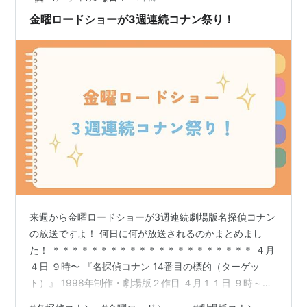
ます。苔はニシアフのケージ内で育たないかなあと思っ
金曜ロードショーが3週連続コナン祭り！
て入れてみましたが、ワラジムシに全部…
来週から金曜ロードショーが3週連続劇場版名探偵コナン
の放送ですよ！ 何日に何が放送されるのかまとめまし
た！ ＊＊＊＊＊＊＊＊＊＊＊＊＊＊＊＊＊＊＊＊＊ ４月
４日 ９時〜 『名探偵コナン 14番目の標的（ターゲッ
ト）』 1998年制作・劇場版２作目 ４月１１日 ９時～
『名探偵コナン 水平線上の陰謀（ストラテジー）』