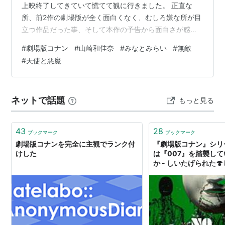
上映終了してきていて慌てて観に行きました。 正直な
所、前2作の劇場版が全く面白くなく、むしろ嫌な所が目
立つ作品だった事、そして本作の予告から面白さが感じ
られなかったことから観に行くのを躊躇していました。
#
劇場版コナン
#
山崎和佳奈
#
みなとみらい
#
無敵
ただ実際終わりを迎えていくと気になってしまいます
#
天使と悪魔
ね。 ということで、元々期待値のハードルが無いに等し
いくらいだったからか、本作はそこそこ面白いと感じま
した。 とは言え、嫌な所もいまだ目立ちますが・・・。
ネットで話題
もっと見る
嫌な所というのは、コナンの行動に尽きます。 最後の荒
唐無稽な展…
43
28
ブックマーク
ブックマーク
劇場版コナンを完全に主観でランク付
『劇場版コナン』シリ
けした
は『007』を踏襲し
か - しいたげられた