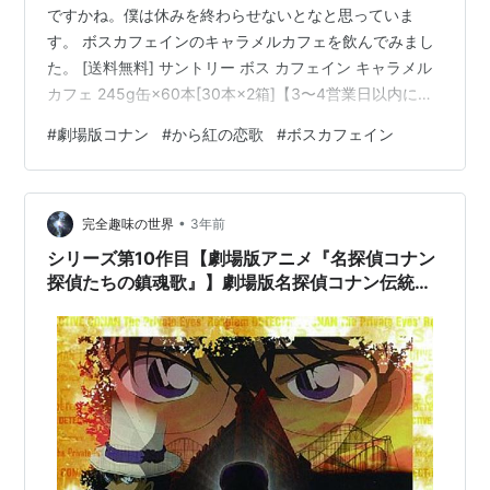
ですかね。僕は休みを終わらせないとなと思っていま
す。 ボスカフェインのキャラメルカフェを飲んでみまし
た。 [送料無料] サントリー ボス カフェイン キャラメル
カフェ 245g缶×60本[30本×2箱]【3〜4営業日以内に出
荷】 posted with カエレバ 楽天市場 Amazon コンビニで
#
劇場版コナン
#
から紅の恋歌
#
ボスカフェイン
残り1缶しか置いてなかったのと、少し前に話題になって
いてきになっていたので買いました。 入っているカフェ
インが通常のコーヒー1缶の3倍弱程らしく、エナドリよ
•
りも多いらしいです。飲み終わったら心臓がドキドキで
完全趣味の世界
3年前
手が震えてました。ファミレスのドリンクバーで…
シリーズ第10作目【劇場版アニメ『名探偵コナン
探偵たちの鎮魂歌』】劇場版名探偵コナン伝統の
実写エンディングにだけフィーチャーしてみる。