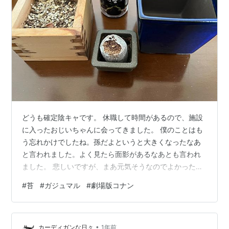
どうも確定陰キャです。 休職して時間があるので、施設
に入ったおじいちゃんに会ってきました。 僕のことはも
う忘れかけでしたね。孫だよというと大きくなったなあ
と言われました。よく見たら面影があるなあとも言われ
ました。 悲しいですが、まあ元気そうなのでよかったで
す。 レイアウトに苔が欲しい 暇になったので植物の管理
#
苔
#
ガジュマル
#
劇場版コナン
をちょっとしました。 この前常滑に行ったときに買った
植木鉢に、芽が出なかった桜と赤松を突っ込んで、ふり
こけサッサで覆いました。 桜と赤松は諦めていますが、
•
湿度を保っていたら芽が出たりしないかなあと思ってい
カーディガンな日々
1年前