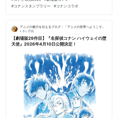
『名探偵コナン ハイウェイの堕天使』×横浜市コラボ
#
コナンスタンプラリー
#
コナンコラボ
（画像引用元：PR TIMES） 📋 目次 劇場版『名探偵コナ
ン ハイウェイの堕天使』とは 2026年春、横浜に大きな
波がやってくる 20年前から変わらない場所と、新しく生
アニメの魅力を伝えるブログ：「アニメの世界へようこそ」
まれた場所 公式コラボイベント完全ガイド（2026年4
•
8ヶ月前
月〜7月）…
【劇場版29作目】『名探偵コナン ハイウェイの堕
天使』2026年4月10日公開決定！