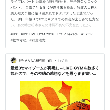
ライブレポート 台風をも呼び寄せる、完全無欠なロック
バンド。 台風７号＆８号が迫り来る横浜。急遽の日程と
悪天候の予報に振り回されてドタバタした２週間だっ
た。 約一年振りでB'zとＫアリでの再会が楽しみで仕方な
い。あの時は松本さんの体調不良で不完全だったが、今
回はちゃんとFYOPを締め括るラストで追加公演という形
#
B'z
#
B'z LIVE-GYM 2026 -FYOP naked-
#
FYOP
で完全体で見れるのは嬉しいなぁ。 先々週のライビュは
#
松本孝弘
#
稲葉浩志
映画館で視聴。前半のアルバムツアーらしさを残しつつ
も意外性のあるセトリで意表を突かれたり、中盤のリラ
ックスした雰囲気の演奏で感情の揺れがダイレクトに伝
わったりして内容が素晴らしかった。 後半の怒涛の攻め
•
週刊そろもん研究所（仮）
1ヶ月前
の流れだったり、それでいてセトリの…
最近B'zマイブームが再燃し～LIVE-GYMを数多く
観たので、その視聴の感想などを思うまま書いて
みる。（続）