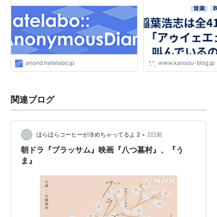
anond.hatelabo.jp
www.kansou-blog.jp
関連ブログ
•
ほらほらコーヒーが冷めちゃってるよ 2
2日前
朝ドラ『ブラッサム』映画『八つ墓村』、『う
ま』