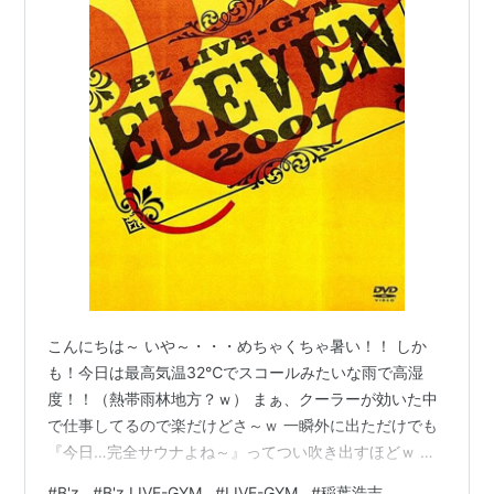
こんにちは～ いや～・・・めちゃくちゃ暑い！！ しか
も！今日は最高気温32℃でスコールみたいな雨で高湿
度！！（熱帯雨林地方？ｗ） まぁ、クーラーが効いた中
で仕事してるので楽だけどさ～ｗ 一瞬外に出ただけでも
『今日…完全サウナよね～』ってつい吹き出すほどｗ そ
して～今回の記事は、前回のB'zレビュー続きになってい
#
B'z
#
B'z LIVE-GYM
#
LIVE-GYM
#
稲葉浩志