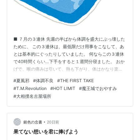
■ ７月の３連休 先週の半ばから体調を盛大にぶっ壊した
ために、 この３連休は、最低限だけ用事をこなして、あ
とは基本的にぐったりしていました。 何ならこの３連休
で40時間くらい…下手をすると１週間分寝ました。 おか
げで、喉の痛みは引いて、熱も下がり、体はかなり楽に
なりました。 睡眠負債もある程度返済できたためか、先
#
夏風邪
#
体調不良
#
THE FIRST TAKE
週、体調を壊す前よりも多少楽になった気がします。 夏
#
T.M.Revolution
#
HOT LIMIT
#
魔王城でおやすみ
場ということもあってか、目が覚めた時には寝汗が凄い
#
大相撲名古屋場所
ので。軽くシャワーを浴びて着替えて、薬💊を飲んで、
眠くなるまで動画を見たり本を読んだりしてまた眠りに
ついて…というのをひたすらずっと繰り返していまし
た。 そんなことをやっていたため、次…
•
銀色の念書
20日前
果てない想いを君に捧げよう