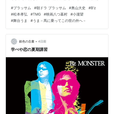
さん https://www.tsujimoto.dance 辻󠄀元知彦さん、解散
#
ブラッサム
#
朝ドラ ブラッサム
#
奥山大史
#
B'z
してしまいましたが「きゅうかくうしお」でしたよね。
#
松本孝弘
#
TMG
#
映画八つ墓村
#
小瀧望
kyukakuushio.com 【TMG 松本孝弘 TAK NEWS】 TMG
#
舞台うま
#
うま－馬に乗ってこの世の外へ－
新曲「DOOM」が映画『八つ墓村』主題歌に決定！ 書き
下ろしのインストゥルメンタル楽曲「DOOM」と、時…
•
銀色の念書
4日前
学べや恋の夏期講習