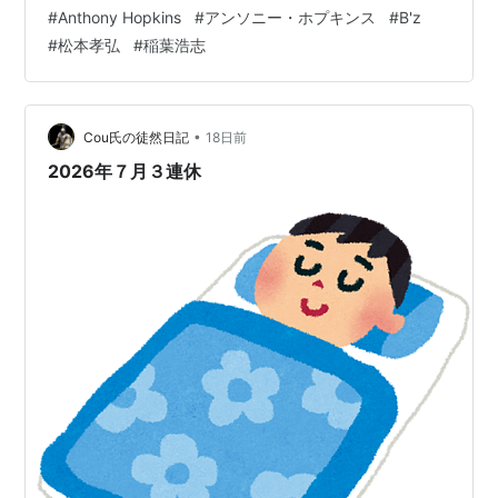
arranged for it to be performed in Vienna in 2011.
#
Anthony Hopkins
#
アンソニー・ホプキンス
#
B'z
Imagine …
#
松本孝弘
#
稲葉浩志
•
Cou氏の徒然日記
18日前
2026年７月３連休