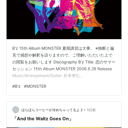
B'z 15th Album MONSTER 夏期講習は大事。 ※独断と偏
見で感想や解釈を語りますので、ご理解いただいた上で
の閲覧をお願いします Discography B'z Title: 恋のサマー
セッション 15th Album MONSTER 2006.6.28 Release
Music/Arrangement/Guiter: 松本孝弘
Lyric/Arrangement/Vocal: 稲葉浩志
#
B'z
#
MONSTER
Arrangement/Bass/Chorus: 徳永暁人
Drums/Percussion: Shane Gaalaas Keyboards: 小野塚晃
Trumpet: 上石統 Trom…
•
ほらほらコーヒーが冷めちゃってるよ 2
5日前
「And the Waltz Goes On」