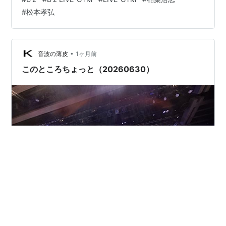
て～。 基本的にライブを観ながら『良かった曲』を中心
#
松本孝弘
にスマホにメモっていました。 なので、前回よりも詳細
なライブ感想になっているかなとは思う。 B'z LIVE-GYM
2001 -ELEVEN- 全体的に名曲で高品質なセトリ。 ツボな
楽曲は『銀の翼で飛べ』『コブシヲニギレ』『HOME』…
•
音波の薄皮
1ヶ月前
このところちょっと（20260630）