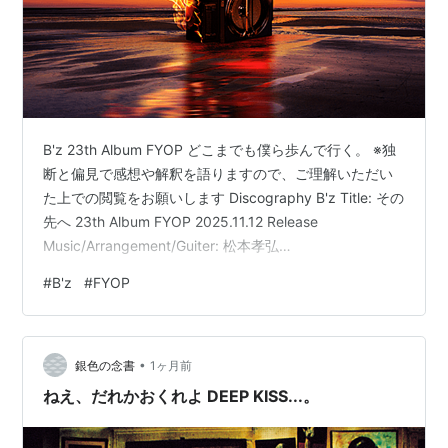
B'z 23th Album FYOP どこまでも僕ら歩んで行く。 ※独
断と偏見で感想や解釈を語りますので、ご理解いただい
た上での閲覧をお願いします Discography B'z Title: その
先へ 23th Album FYOP 2025.11.12 Release
Music/Arrangement/Guiter: 松本孝弘
Lyric/Arrangement/Vocal: 稲葉浩志 Arrangement:
#
B'z
#
FYOP
Yukihide "YT" Takiyama Drums/Percussion: 玉田豊夢
Bass: 種子田健 Piano/Organ/Harpsichord: 小野塚晃 T…
•
銀色の念書
1ヶ月前
ねえ、だれかおくれよ DEEP KISS...。