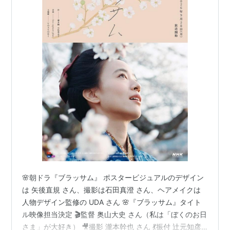
🌸朝ドラ『ブラッサム』 ポスタービジュアルのデザイン
は 矢後直規 さん、撮影は石田真澄 さん、ヘアメイクは
人物デザイン監修の UDA さん 🌸『ブラッサム』タイト
ル映像担当決定 🎬監督 奥山大史 さん（私は「ぼくのお日
さま」が大好き） 🎥撮影 瀧本幹也 さん 💃振付 辻󠄀元知彦