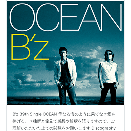
B'z 39th Single OCEAN 母なる海のように果てなき愛を
捧げる。 ※独断と偏見で感想や解釈を語りますので、ご
理解いただいた上での閲覧をお願いします Discography