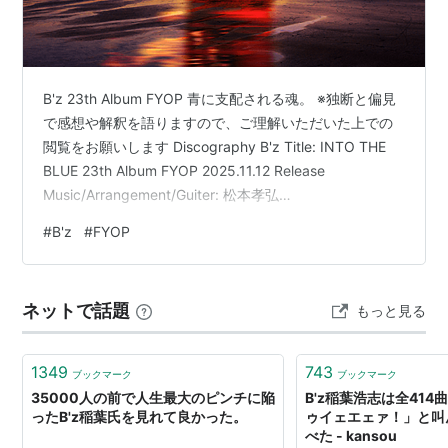
B'z 23th Album FYOP 青に支配される魂。 ※独断と偏見
で感想や解釈を語りますので、ご理解いただいた上での
閲覧をお願いします Discography B'z Title: INTO THE
BLUE 23th Album FYOP 2025.11.12 Release
Music/Arrangement/Guiter: 松本孝弘
Lyric/Arrangement/Vocal: 稲葉浩志 Arrangement:
#
B'z
#
FYOP
Yukihide "YT" Takiyama Drums: Shane Gaalaas Bass:
種子田健 Piano/Wurlitzer: 小野塚晃 Thema …
ネットで話題
もっと見る
1349
743
ブックマーク
ブックマーク
35000人の前で人生最大のピンチに陥
B'z稲葉浩志は全41
ったB'z稲葉氏を見れて良かった。
ゥイェエェァ！」と叫
べた - kansou