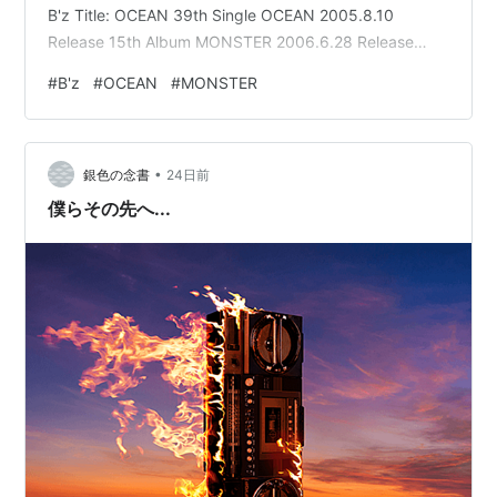
B'z Title: OCEAN 39th Single OCEAN 2005.8.10
Release 15th Album MONSTER 2006.6.28 Release
Music/Arrangement/Guiter: 松本孝弘
#
B'z
#
OCEAN
#
MONSTER
Lyric/Arrangement/Vocal: 稲葉浩志 Arrangement: 池田
大介 Arrangement/Bass: 徳永暁人 Drums/Percussi…
•
銀色の念書
24日前
僕らその先へ...