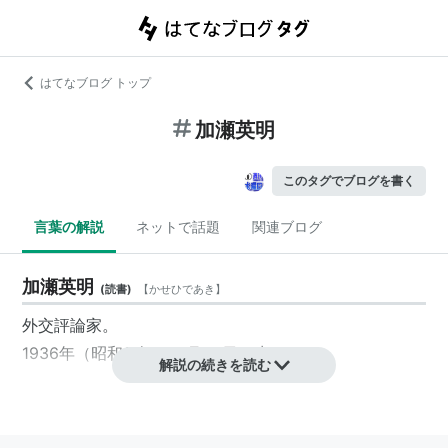
はてなブログ トップ
加瀬英明
このタグでブログを書く
言葉の解説
ネットで話題
関連ブログ
加瀬英明
(
読書
)
【
かせひであき
】
外交評論家。
1936年（昭和11年）12月22日、生まれ。
解説の続きを読む