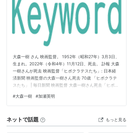
大森一樹 さん 映画監督。 1952年（昭和27年）3月3日、
生まれ。2022年（令和4年）11月12日、死去。 訃報 大森
一樹さんが死去 映画監督「ヒポクラテスたち」: 日本経
済新聞 映画監督の大森一樹さん死去 70歳 「ヒポクラテ
スたち」 | 毎日新聞 映画監督 大森一樹さん死去「ヒポク
ラテスたち」など話題作 | NHK | 訃報 大森一樹さん死去
#
大森一樹
#
加瀬英明
映画監督、７０歳：時事ドットコム 「平成ゴジラVSシリ
ーズ」大森一樹監督が急性骨髄性白血病で死去、70歳 -
おくやみ : 日刊スポーツ 映画監督の大森一樹さん死去
ネットで話題
もっと見る
「ヒポクラテスたち」など - 産経ニュース 映画監督、大
森一樹さんが死去 「ヒ…