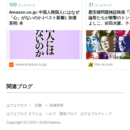
109
31
ブックマーク
ブックマーク
Amazon.co.jp: 中国人韓国人にはなぜ
慰安婦問題検証映画『
「心」がないのか (ベスト新書): 加瀬
論客たちが衝撃のトン
英明: 本
よしこ、杉田水脈、テ
瀬英明… - 本と雑誌
／リテラ
www.amazon.co.jp
lite-ra.com
関連ブログ
はてなブログ
>
読書
>
加瀬英明
はてなブログ タグとは
ヘルプ
開発ブログ
はてなブログトップ
Copyright (C) 2001-
2026
Hatena.