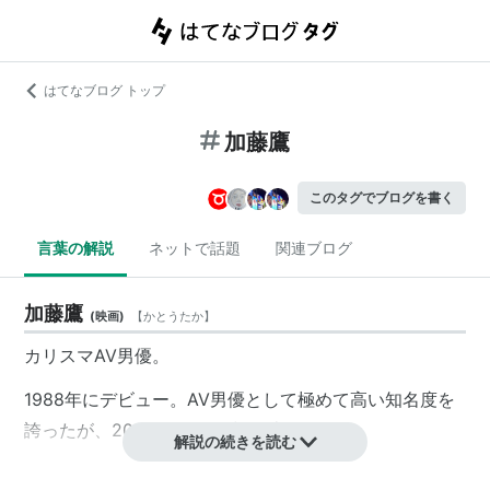
はてなブログ トップ
加藤鷹
このタグでブログを書く
言葉の解説
ネットで話題
関連ブログ
加藤鷹
(
映画
)
【
かとうたか
】
カリスマAV男優。
1988年にデビュー。AV男優として極めて高い知名度を
誇ったが、2013年8月に引退を表明した。
解説の続きを読む
プロフィール