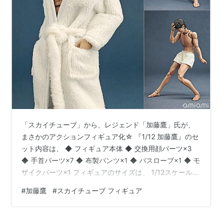
初デート:中学生の時に隣のクラスの,加藤曰く「辻ち
ゃんに似ている子」と。
経歴
地元商業高校卒業後、秋田ビューホテルでホテルマ
ンに
1988年上京後、撮影スタッフを経てAV男優になる
Vシネマ、TV、ラジオ、雑誌などにも数多く出演
2013年8月14日、引退を表明
「スカイチューブ」から、レジェンド「加藤鷹」氏が、
まさかのアクションフィギュア化☆ 『1/12 加藤鷹』のセ
受賞
ット内容は、 ◆ フィギュア本体 ◆ 交換用顔パーツ×3
1996年 オレンジ通信男優賞
◆ 手首パーツ×7 ◆ 布製パンツ×1 ◆ バスローブ×1 ◆ モ
ザイクパーツ×1 フィギュアのサイズは、 1/12スケールの
1999年 第8回東京スポーツ映画大賞 主演AV 男優賞
全高：約15cm。 1/12『加藤鷹』アクションフィギュア
#
加藤鷹
#
スカイチューブ フィギュア
は、スカイチューブより2026年12月発売の予定です♪
著書
【Amazon】『その男、タカ 加藤鷹ゴッドフィンガー伝
1994年 イケない女神たち（コスモヒルズ出版）
説（1）』Kindle版【集英社】 1/12『加藤鷹』アクション