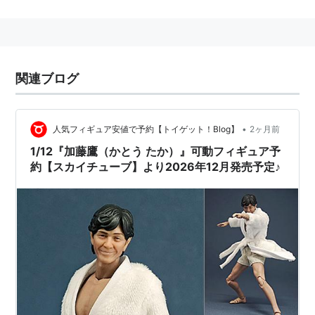
1962年5月1日秋田市生まれ
牡牛座
血液型:A型
関連ブログ
B95 W76 H96
身長:180cm
体重:68.0kg
•
人気フィギュア安値で予約【トイゲット！Blog】
2ヶ月前
足:27.0cm
1/12『加藤鷹（かとう たか）』可動フィギュア予
約【スカイチューブ】より2026年12月発売予定♪
資格:珠算2級,英検2級,簿記3級,情報処理2級,柔道初
段,合気道初段,JAF四輪国内A級ライセンス,日本プロ
麻雀連盟4級
趣味:料理,映画鑑賞,レース観戦
煙草:セーラムグリーンボックス
香水:ダビドフクールウォーター
愛車:メルセデスベンツCL600ロリンザーDTMエディ
ション