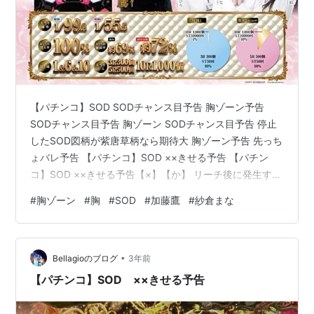
【パチンコ】SOD SODチャンス目予告 胸ゾーン予告
SODチャンス目予告 胸ゾーン SODチャンス目予告 停止
したSOD図柄が紫唐草柄なら期待大 胸ゾーン予告 先っち
ょバレ予告 【パチンコ】SOD ××きせる予告 【パチン
コ】SOD ××きせる予告【×】【か】 リーチ後に発生する
可能性がある期待大の予告。「爪磨きせる」や「歯磨き
#
胸ゾーン
#
胸
#
SOD
#
加藤鷹
#
紗倉まな
せる」など様々なパターン 【パチンコ】SOD 絶超ハーレ
ム【ぜっちょう】 発生すれば期待大となるリーチへ発展
【パチンコ】SOD 魔NEW ZONE 【パチンコ】SOD 魔
•
NEW ZONE BURST UP RUSH中にボタンを押して、魔
Bellagioのブログ
3年前
NEW ZONEまで昇格すれ…
【パチンコ】SOD ××きせる予告