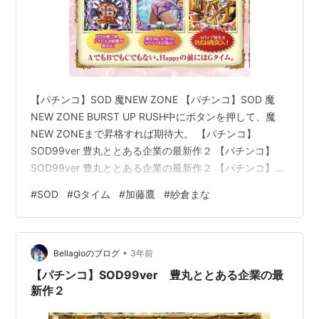
【パチンコ】SOD 魔NEW ZONE 【パチンコ】SOD 魔
NEW ZONE BURST UP RUSH中にボタンを押して、魔
NEW ZONEまで昇格すれば期待大。 【パチンコ】
SOD99ver 豊丸ととある企業の最新作２ 【パチンコ】
SOD99ver 豊丸ととある企業の最新作２ 【パチンコ】豊
丸ととある企業の最新作２ SOD99ver.大当り確率 特図
#
SOD
#
Gタイム
#
加藤鷹
#
紗倉まな
1：1/99.8特図2：1/55.5Gタイム中：1/17.1※大当りはV入
賞が条件※Gタイム中の大当り確率は大当り・時短図柄の
合算値RUSH突入率 100％RUSH継続率 初回約69％/2回
•
目以降約72％※継続率は残保留による引き戻し・時短図…
Bellagioのブログ
3年前
【パチンコ】SOD99ver 豊丸ととある企業の最
新作２