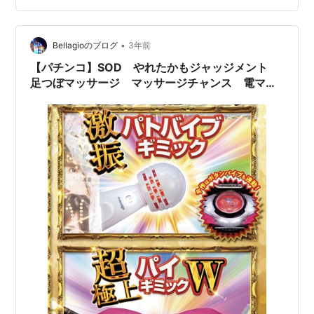
ルの色が赤なら期待高、金なら期待大。 【パチンコ】
SOD コケティッシュリーチ SODチャレンジリーチ 【パ
チンコ】SOD コケティッシュリーチ SODチャレンジリ
•
Bellagioのブログ
3年前
ーチ…
【パチンコ】SOD やれたかもジャッジメント
足つぼマッサージ マッサージチャンス 電マチ
ャンス