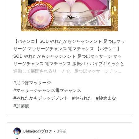
【パチンコ】SOD やれたかもジャッジメント 足つぼマッ
サージ マッサージチャンス 電マチャンス 【パチンコ】
SOD やれたかもジャッジメント 足つぼマッサージ マッ
サージチャンス 電マチャンス 激振パトバイブギミックと
連動して展開されるリーチで、足つぼマッサージチャン
スよりも期待度が高い。タイトルの色が赤なら期待高、
#
足つぼマッサージ
金なら期待大。 【パチンコ】SOD コケティッシュリーチ
#
マッサージチャンス電マチャンス
SODチャレンジリーチ 【パチンコ】SOD コケティッシ
#
やれたかもジャッジメント
#
やられた
#
紗倉まな
ュリーチ SODチャレンジリーチ コケティッシュリーチ
#
加藤鷹
演出パターンは全7種類存在。リーチ中にハーレム
STOCKを獲得し、絶超ハーレムが発生する可能性あり
SODチャ…
•
Bellagioのブログ
3年前