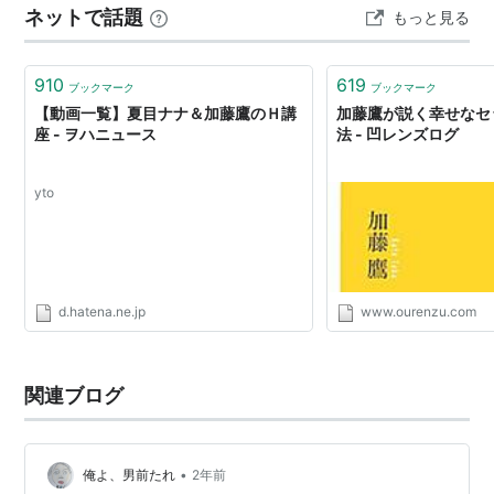
ネットで話題
もっと見る
フィギュア【スカイチューブ】《2026年12月予約》 【そ
2000年 秘技伝授（KKロングセラーズ）
の他の写真はコチ…
2001年 キスに始まりキスに終わる 中谷彰宏VS加藤
910
619
鷹（KKロングセラーズ）
ブックマーク
ブックマーク
【動画一覧】夏目ナナ＆加藤鷹のＨ講
加藤鷹が説く幸せなセ
2001年 天才たちのDNA（マガジンハウス）
座 - ヲハニュース
法 - 凹レンズログ
2001年 LOVE SEX（KKロングセラーズ）
yto
d.hatena.ne.jp
www.ourenzu.com
関連ブログ
•
俺よ、男前たれ
2年前