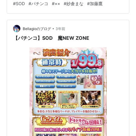
#
SOD
#
パチンコ
#
××
#
紗倉まな
#
加藤鷹
ZONE BURST UP RUSH中にボタンを押して、魔NEW
ZONEまで昇格すれば期待大。 【パチンコ】SOD99ver
豊丸ととある企業の最新作２ 【パチンコ】SOD99ver 豊
•
丸ととある企業の最新作２ 【パチンコ】豊丸ととある企
Bellagioのブログ
3年前
業の最新作２ SOD99ve…
【パチンコ】SOD 魔NEW ZONE