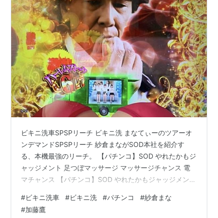
ビキニ洗車SPSPリーチ ビキニ洗 まなてぃーのツアーオ
ンデマンドSPSPリーチ 紗倉まながSOD本社を紹介す
る、本機最強のリーチ。 【パチンコ】SOD やれたかもジ
ャッジメント 足つぼマッサージ マッサージチャンス 電
マチャンス 【パチンコ】SOD やれたかもジャッジメント
足つぼマッサージ マッサージチャンス 電マチャンス 激
#
ビキニ洗車
#
ビキニ洗
#
パチンコ
#
紗倉まな
振パトバイブギミックと連動して展開されるリーチで、
#
加藤鷹
足つぼマッサージチャンスよりも期待度が高い。タイト