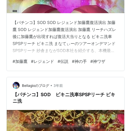
【パチンコ】SOD SOD レジェンド加藤鷹復活演出 加藤
鷹 SOD レジェンド加藤鷹復活演出 加藤鷹 リーチハズレ
後に加藤鷹が出現すれば復活大当りとなる ビキニ洗車
SPSPリーチ ビキニ洗 まなてぃーのツアーオンデマンド
SPSPリーチ 紗倉まながSOD本社を紹介する、本機最強
のリーチ。 【パチンコ】SOD やれたかもジャッジメント
#
加藤鷹
#
レジェンド
#
伝説
#
神の手
#
神ワザ
足つぼマッサージ マッサージチャンス 電マチャンス
【パチンコ】SOD やれたかもジャッジメント 足つぼマッ
サージ マッサージチャンス 電マチャンス 激振パトバイ
•
ブギミックと連動して展開されるリーチで、足つぼマッ
Bellagioのブログ
3年前
サージチャンスよりも期待度が高い。タイトルの色が赤
【パチンコ】SOD ビキニ洗車SPSPリーチ ビキ
な…
ニ洗