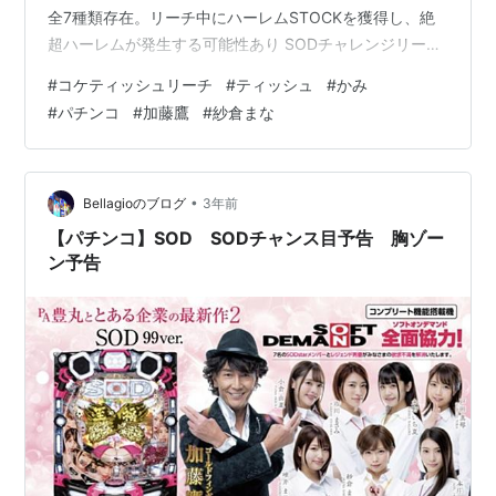
全7種類存在。リーチ中にハーレムSTOCKを獲得し、絶
超ハーレムが発生する可能性あり SODチャレンジリーチ
演出パターンは「いっぱい割れるかな」「棒にさわらず
#
コケティッシュリーチ
#
ティッシュ
#
かみ
いけるかな」「穴にいれられるかな」「みんな一緒にパ
#
パチンコ
#
加藤鷹
#
紗倉まな
ックンできるかな」の4種類が存在し、演出成功で大当り
濃厚。 【パチンコ】SOD 瞑想ゾーン 【めいそう】 リー
チ発生後に突入する特殊ゾーンとなっており、レベルが
上がるほど期待度アップ。Lv.MAXなら！ 【パチンコ】
•
Bellagioのブログ
3年前
SOD…
【パチンコ】SOD SODチャンス目予告 胸ゾー
ン予告