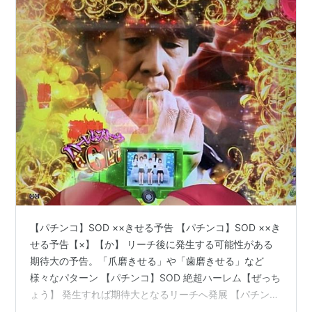
【パチンコ】SOD ××きせる予告 【パチンコ】SOD ××き
せる予告【×】【か】 リーチ後に発生する可能性がある
期待大の予告。「爪磨きせる」や「歯磨きせる」など
様々なパターン 【パチンコ】SOD 絶超ハーレム【ぜっち
ょう】 発生すれば期待大となるリーチへ発展 【パチン
コ】SOD 魔NEW ZONE 【パチンコ】SOD 魔NEW