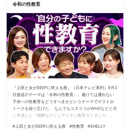
令和の性教育
『上田と女がDEEPに吠える夜』（日本テレビ系列）9月3
日放送のテーマは「令和の性教育」。避けては通れない
子供への性教育をどうすべきかというテーマでゲストが
トークを繰り広げた。 なんでもユネスコがWHOなどと共
に作成した『国際セクシュアリティ教育ガイダンス』に
よると性教育開始年齢は5歳からが望ましいらしい。 10
#
上田と女がDEEPに吠える夜
#
性教育
#
SHELLY
歳の息子を持つ親として、僕も何かしなければならない