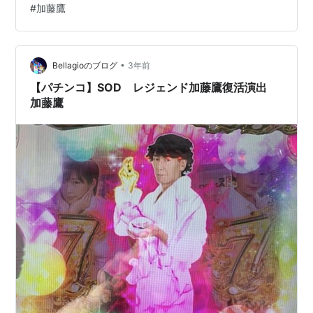
#
加藤鷹
のだろうけど、どうしていいかわからない。数年前から
性教育に関するYoutubeをアップロードしているShellyさ
んの動画でも見せようかな？ 性教育チャンネル始めまし
た！”なんでお風呂場なのか”─の回 (youtube.com) 50
•
Bellagioのブログ
3年前
代…
【パチンコ】SOD レジェンド加藤鷹復活演出
加藤鷹