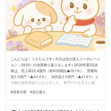
こんにちは！うさたんです♪ 今日は北の達人コーポレーシ
ョン（2930）の決算振り返りをします♪ 2026年度2Q決
算は、売上高52.4億円（前年同期比▲19.1％）、営業利
益5.0億円（▲44.0％）、純利益3.5億円（▲41.8％）と
大幅な減収減益💦となりました。 数字だけを見ると厳し
い内容ですが、「広告を打って新規顧客を増やし、その
#
決算分析
#
北の達人
後の定期購入で利益を積み上げる」ビジネスモデルで
す。つまり、一時的に利益が削られても、それが将来の
売上につながる投資であれば、長い目で見ればプラスに