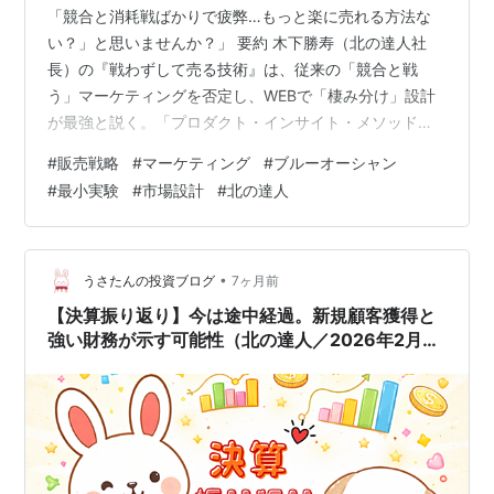
「競合と消耗戦ばかりで疲弊…もっと楽に売れる方法な
い？」と思いませんか？」 要約 木下勝寿（北の達人社
長）の『戦わずして売る技術』は、従来の「競合と戦
う」マーケティングを否定し、WEBで「棲み分け」設計
が最強と説く。「プロダクト・インサイト・メソッド」3
競合を俯瞰し、誰に売らないかを先に決め、無駄な競争
#
販売戦略
#
マーケティング
#
ブルーオーシャン
を回避。JA採用例のように正しい相手に正しい価値で比
#
最小実験
#
市場設計
#
北の達人
較土俵自体消滅、最小広告実験→データ修正の高速ルー
プで市場検証。「戦わないほど成果安定」の逆転WEBマ
ーケティング革命を解説してます。 消耗戦マーケティン
グ、もう終わり！戦わず勝つWEB術 1. 古いマーケティン
•
うさたんの投資ブログ
7ヶ月前
グの死 従来の罠： 価格・機能・…
【決算振り返り】今は途中経過。新規顧客獲得と
強い財務が示す可能性（北の達人／2026年2月期
3Q）