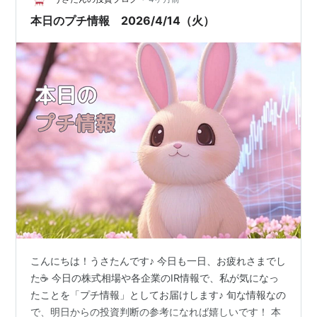
したが、将来に向けた投資や成長戦略が進められてお
本日のプチ情報 2026/4/14（火）
り、中長期の視点で見ていきたい決算が多…
こんにちは！うさたんです♪ 今日も一日、お疲れさまでし
た☕ 今日の株式相場や各企業のIR情報で、私が気になっ
たことを「プチ情報」としてお届けします♪ 旬な情報なの
で、明日からの投資判断の参考になれば嬉しいです！ 本