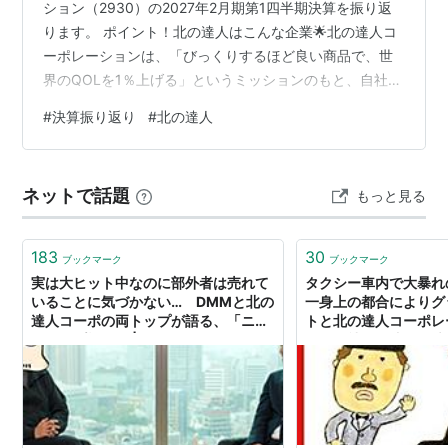
ション（2930）の2027年2月期第1四半期決算を振り返
ります。 ポイント！北の達人はこんな企業🌟北の達人コ
ーポレーションは、「びっくりするほど良い商品で、世
界のQOLを1％上げる」というミッションのもと、自社ブ
ランド「北の快適工房」を中心に、健康食品や化粧品、
#
決算振り返り
#
北の達人
美容関連商品などを企画・販売しているD2C企業です。
代表商品には「ヒアロディープパッチ」や「カイテキオ
リゴ」などがあり、自社ECサイトを中心とした定期購入
ネットで話題
もっと見る
モデルを強みとしています。また、子会社では美容家電
ブランド「SALONMOON」やカラーコンタクトレンズ事
業も展開しており、グル…
183
30
ブックマーク
ブックマーク
実は大ヒット中なのに部外者は売れて
タクシー車内で大暴れ
いることに気づかない… DMMと北の
一身上の都合によりグ
達人コーポの両トップが語る、「ニッ
トと北の達人コーポレ
チトップ戦略」 | ログミーBusiness
ノスの社外取締役を辞任
力２階建