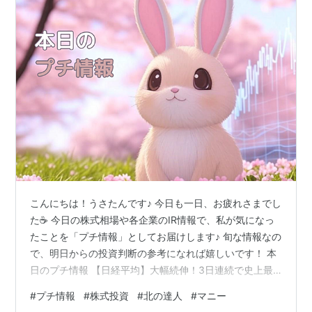
こんにちは！うさたんです♪ 今日も一日、お疲れさまでし
た☕ 今日の株式相場や各企業のIR情報で、私が気になっ
たことを「プチ情報」としてお届けします♪ 旬な情報なの
で、明日からの投資判断の参考になれば嬉しいです！ 本
日のプチ情報 【日経平均】大幅続伸！3日連続で史上最
高値更新🚀 今日の株式売買について 今日の決算発表（北
#
プチ情報
#
株式投資
#
北の達人
#
マニー
の達人とマニー） 本日のプチ情報 【日経平均】大幅続