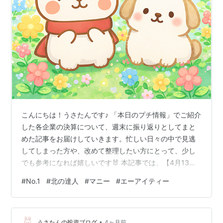
こんにちは！うさたんです♪ 「本日のプチ情報」でご紹介
した各企業の決算について、週末に振り返りとしてまと
めた記事をお届けしていきます。忙しい日々の中で見逃
してしまった方や、改めて整理したい方にとって、少し
でも参考になれば嬉しいです🐰 本記事では、【4月13日
～4月17日】の期間に発表された決算についてまとめまし
#
No.1
#
北の達人
#
マニー
#
エーアイティー
た。今回の決算では、増収増益や過去最高益の更新に加
え、増配や記念配当など株主還元の強化が多く見られ、
企業の成長と株主への還元姿勢の両面で魅力的な内容が
•
目立ちました。 一方で、減収減益となった企業もありま
うさたんの投資ブログ
4ヶ月前