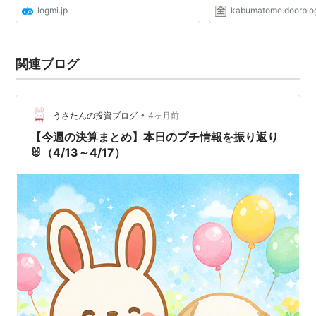
logmi.jp
kabumatome.doorblog
関連ブログ
•
うさたんの投資ブログ
4ヶ月前
【今週の決算まとめ】本日のプチ情報を振り返り
🐰（4/13～4/17）