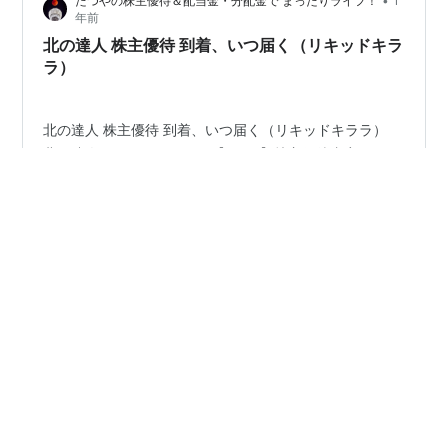
•
たつやの株主優待＆配当金・分配金で まったりライフ！
1
働く可能性があります。 今回の決算も、短期的には弱い
年前
数字ですが、中長期的にみれば次につながる動きが見ら
北の達人 株主優待 到着、いつ届く（リキッドキラ
れました。 …
ラ）
北の達人 株主優待 到着、いつ届く（リキッドキララ）