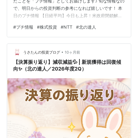
たことを「プチ情報」としてお届けします♪ 旬な情報なの
で、明日からの投資判断の参考になれば嬉しいです！ 本
日のプチ情報 【日経平均】今日も上昇！米政府閉鎖解除
＆円安の追い風📈 今日の株式売買について 本日のプチ情
#
プチ情報
#
株式投資
#
NTT
#
北の達人
報 【日経平均】今日も上昇！米政府閉鎖解除＆円安の追
い風📈 2日連続で日経平均株価が上昇しました！ 51,281
円 で、昨日より218円高 でした。 今日は少し上がった
•
ね！ 今日はまず大きな安心材料が出たんだ。アメリカで
うさたんの投資ブログ
10ヶ月前
長引いていた政府機関の閉鎖が解除されて、経済が止ま
【決算振り返り】減収減益💦 | 新規獲得は回復傾
るかもとい…
向✨（北の達人／2026年度2Q）