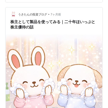
伸！3日連続で史上最高値更新🚀 今日も日経平均株価が
大きく上昇しました！ 54,341円で、昨日より792円高で
•
す。 jp.reuters.com jp.reuters.com 🌱今日のポイント 今
うさたんの投資ブログ
7ヶ月前
日の東京株式市場では日経平均株…
株主として製品を使ってみる｜二十年ほいっぷと
株主優待の話