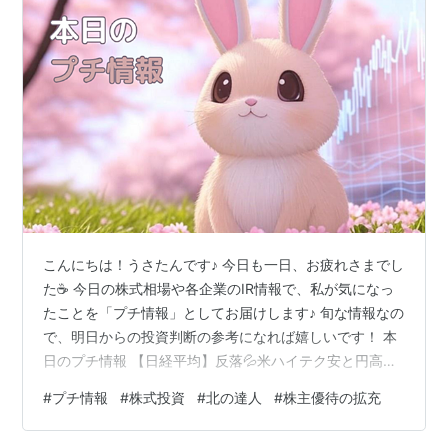
こんにちは！うさたんです♪ 今日も一日、お疲れさまでし
た☕ 今日の株式相場や各企業のIR情報で、私が気になっ
たことを「プチ情報」としてお届けします♪ 旬な情報なの
で、明日からの投資判断の参考になれば嬉しいです！ 本
日のプチ情報 【日経平均】反落💦米ハイテク安と円高・
日銀利上げ観測が重荷に！？ 今日の株式売買について 今
#
プチ情報
#
株式投資
#
北の達人
#
株主優待の拡充
日の気になるニュース（株主優待の拡充🎁✨／北の達
人） 本日のプチ情報 【日経平均】反落💦米ハイテク安と