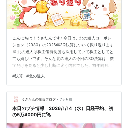
こんにちは！うさたんです♪ 今日は、北の達人コーポレー
ション（2930）の2026年3Q決算について振り返ります
🐰 北の達人は株主優待制度も採用していて株主としてと
ても嬉しいです。そんな北の達人の今回の3Q決算は、数
字だけを見ると少し判断に迷う内容でした。前年同月比
より売上も利益も大きく増えておらず、ぱっと見では評
#
決算
#
北の達人
価が分かれやすい決算だったように感じます。 ただ、決
算資料を一つひとつ見ていくと、「今は結果を出す途中
段階なのではないか」と思える点や、今後につながりそ
•
うな動きも見えてきました。 3Q決算は通期の途中経過だ
うさたんの投資ブログ
7ヶ月前
からこそ、結果そのものよりも、会社が今どんなことに
本日のプチ情報 2026/1/14（水）日経平均、初
取り組んでいるのか、どこを大…
の5万4000円に🚀