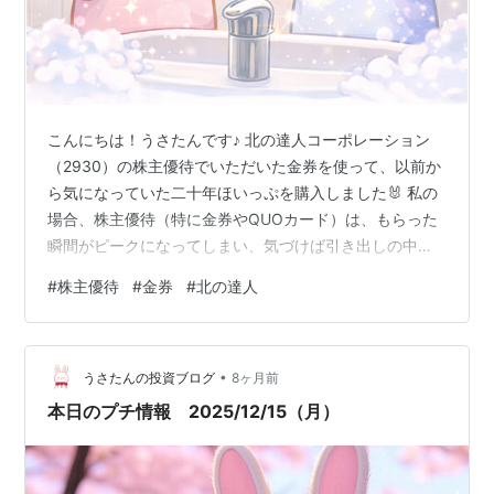
こんにちは！うさたんです♪ 北の達人コーポレーション
（2930）の株主優待でいただいた金券を使って、以前か
ら気になっていた二十年ほいっぷを購入しました🐰 私の
場合、株主優待（特に金券やQUOカード）は、もらった
瞬間がピークになってしまい、気づけば引き出しの中で
眠ってしまうこともあります💦 だからこそ今回は、ちゃ
#
株主優待
#
金券
#
北の達人
んと使いたい、無駄にしたくないという気持ちが強くあ
りました。 せっかくなら、日常の中で自然に使えるもの
を。 そう思って選んだのが、毎日使う洗顔料です。 本記
•
事では、二十年ほいっぷを実際に使ってみた感想をご紹
うさたんの投資ブログ
8ヶ月前
介します。 株主優待の活用や商品選びの参考になれば嬉
本日のプチ情報 2025/12/15（月）
しいです🐰✨ ☆私がアップした…