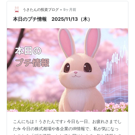
円高・日銀利上げ観測が重荷に！？ 今日は日経平均株価
•
が大きく下落しました💦 50,168円で、先週の金曜日より
うさたんの投資ブログ
9ヶ月前
668円安です。 jp.reuters.com 東京株式市場では、前…
本日のプチ情報 2025/11/13（木）
こんにちは！うさたんです♪ 今日も一日、お疲れさまでし
た☕ 今日の株式相場や各企業のIR情報で、私が気になっ