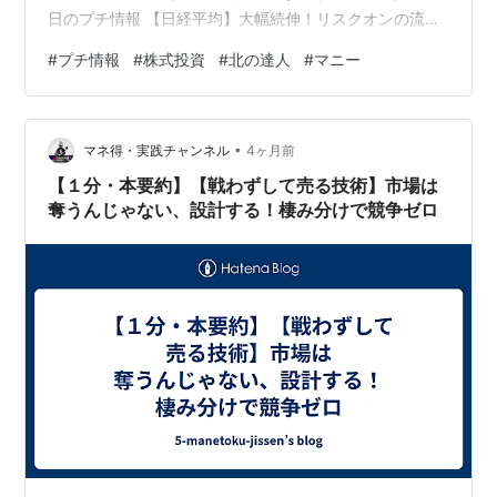
日のプチ情報 【日経平均】大幅続伸！リスクオンの流れ
で買い優勢 今日の株式売買について 決算の振り返り
#
プチ情報
#
株式投資
#
北の達人
#
マニー
①（北の達人／2026年2月期 本決算） 決算の振り返り
②（マニー／2026年8月期2Q決算） 本日のプチ情報
【日経平均】大幅続伸！リスクオンの流れで買い優勢 今
•
日は日経平均株価が大幅に上昇しました！ 57,877円で、
マネ得・実践チャンネル
4ヶ月前
昨日より1,374円高です。 jp.reuters.com 🌱…
【１分・本要約】【戦わずして売る技術】市場は
奪うんじゃない、設計する！棲み分けで競争ゼロ