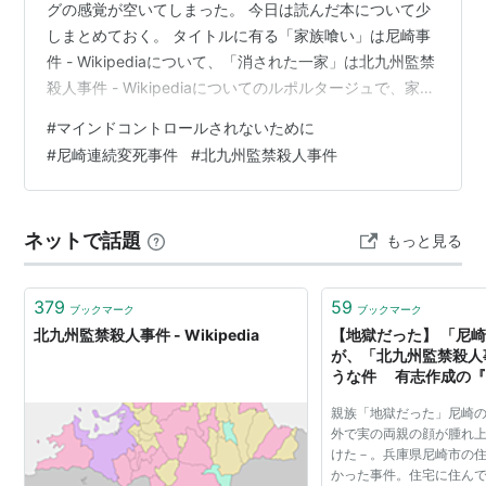
グの感覚が空いてしまった。 今日は読んだ本について少
しまとめておく。 タイトルに有る「家族喰い」は尼崎事
件 - Wikipediaについて、「消された一家」は北九州監禁
殺人事件 - Wikipediaについてのルポルタージュで、家族
乗っ取り型の犯罪として知られており、ネット上で恐ろ
#
マインドコントロールされないために
しい事件のまとめでもよく見るので知っている方も多い
#
尼崎連続変死事件
#
北九州監禁殺人事件
と思う。色々と先人の方が解説していたりするので事件
の内容については任せるとして、私が個人的に興味を持
っているのは犯罪の手口と特徴ついてである。この手口
ネットで話題
もっと見る
と特徴ついてまとめておく。 １ 標的の弱みを探す ２ 親
戚等を巻き込…
379
59
ブックマーク
ブックマーク
北九州監禁殺人事件 - Wikipedia
【地獄だった】 「尼
が、「北九州監禁殺人
うな件 有志作成の『
わけわからんレベルに
親族「地獄だった」尼崎の
外で実の両親の顔が腫れ
けた－。兵庫県尼崎市の
かった事件。住宅に住ん