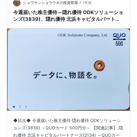
•
続くか不明です。 現在の時価総額がは40億円を超えてい
ショウサンショウウオの投資部屋
1年前
て、上場基準をぎりぎり超えてますが、将来的に100億
今週届いた株主優待～隠れ優待 ODKソリューショ
円…
ンズ(3839)、隠れ優待 北浜キャピタルパートナ
ーズ(2134)～
◆目次◆ 今週届いた株主優待 隠れ優待 ODKソリューシ
ョンズ(3839) ～QUOカード 500円分～ 【関連記事】 隠
れ優待 北浜キャピタルパートナーズ(2134) ～QUOカー