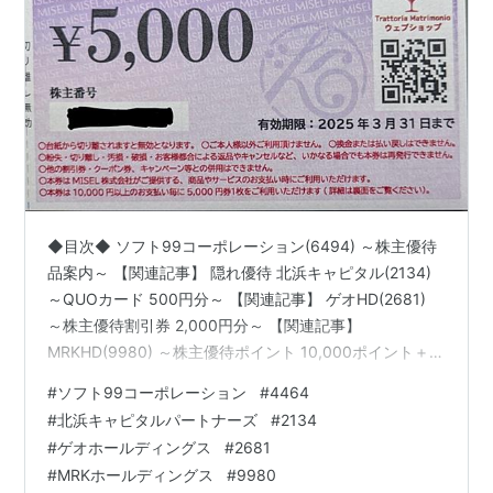
◆目次◆ ソフト99コーポレーション(6494) ～株主優待
品案内～ 【関連記事】 隠れ優待 北浜キャピタル(2134)
～QUOカード 500円分～ 【関連記事】 ゲオHD(2681)
～株主優待割引券 2,000円分～ 【関連記事】
MRKHD(9980) ～株主優待ポイント 10,000ポイント＋
5,000円割引券 2枚～ 【関連記事】 進学会HD(9760) ～
#
ソフト99コーポレーション
#
4464
QUOカード 1,000円分＋優待券送付依頼書～ 【関連記
#
北浜キャピタルパートナーズ
#
2134
事】 ブログをご覧頂き、ありがとうございます。
#
ゲオホールディングス
#
2681
shousanshouuoは、 中小型バリュー株偏重長期投資スタ
#
MRKホールディングス
#
9980
ンスの兼業投資家です。 昨日届いた優待品の紹介が、何