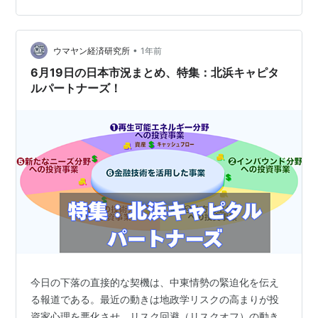
ぜ今、この会社が注目されているんだろう？」 北浜キャ
ピタルパートナーズは、M&Aアドバイザリー業務を主軸
に、企業の成長戦略、事業承継、事業再生といった多岐
•
ウマヤン経済研究所
1年前
にわたる経営課題解決を支…
6月19日の日本市況まとめ、特集：北浜キャピタ
ルパートナーズ！
今日の下落の直接的な契機は、中東情勢の緊迫化を伝え
る報道である。最近の動きは地政学リスクの高まりが投
資家心理を悪化させ、リスク回避（リスクオフ）の動き