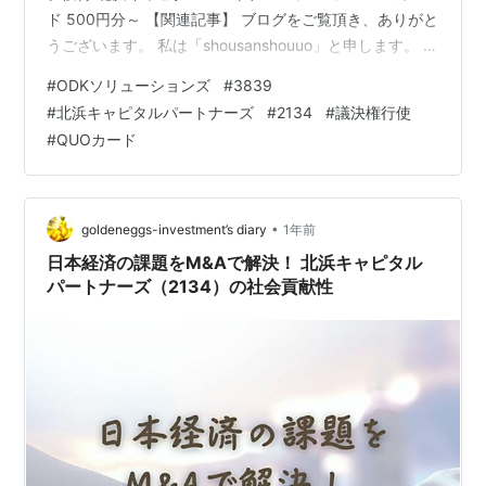
ド 500円分～ 【関連記事】 ブログをご覧頂き、ありがと
うございます。 私は「shousanshouuo」と申します。 中
小型バリュー株を中心とした長期投資スタンスで、 兼業
#
ODKソリューションズ
#
3839
投資家として活動しています。 今週も優待品が届いてい
#
北浜キャピタルパートナーズ
#
2134
#
議決権行使
ました。 今回は、2社から届いた優待をご紹介します。
#
QUOカード
今回の記事では、 「今週届いた株主優待～隠れ優待 ODK
ソリューションズ(3839)、隠れ優待 北浜キャピタルパー
トナーズ(2134)～…
•
goldeneggs-investment’s diary
1年前
日本経済の課題をM&Aで解決！ 北浜キャピタル
パートナーズ（2134）の社会貢献性