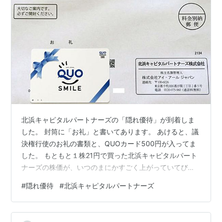
北浜キャピタルパートナーズの「隠れ優待」が到着しま
した。 封筒に「お礼」と書いてあります。 あけると、議
決権行使のお礼の書類と、QUOカード500円が入ってま
した。 もともと１株21円で買った北浜キャピタルパート
ナーズの株価が、いつのまにかすごく上がっていてびっ
くりしました。 1単元（100株）だけ持っています。 購
#
隠れ優待
#
北浜キャピタルパートナーズ
入時の2100円に対して 500円のQUOカードがもらえた
ので、23.8%の利回りです。 今日の株価 77円で計算して
も、6.5%の利回りになります。 この隠れ優待はいつまで