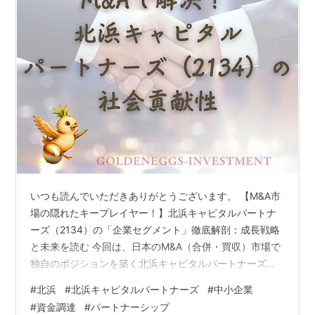
いつも読んでいただきありがとうございます。 【M&A市
場の隠れたキープレイヤー！】北浜キャピタルパートナ
ーズ（2134）の「企業セグメント」徹底解剖：成長戦略
と未来を読む 今回は、日本のM&A（合併・買収）市場で
独自のポジションを築く北浜キャピタルパートナーズ株
式会社（2134）に焦点を当てます！ 「M&Aって最近よく
#
北浜
#
北浜キャピタルパートナーズ
#
中小企業
聞くけど、何がポイントなの？」「北浜キャピタルパー
#
資金調達
#
パートナーシップ
トナーズって、他のM&A仲介会社と何が違うの？」「な