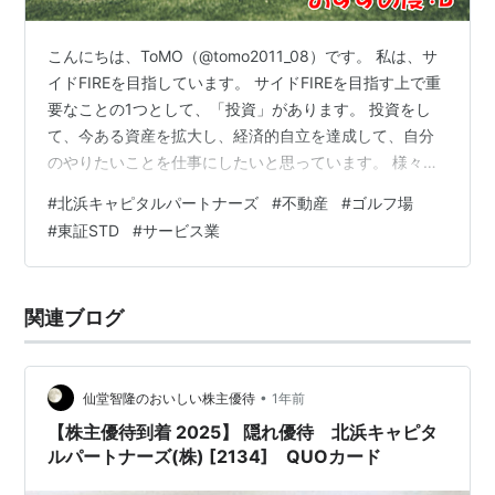
こんにちは、ToMO（@tomo2011_08）です。 私は、サ
イドFIREを目指しています。 サイドFIREを目指す上で重
要なことの1つとして、「投資」があります。 投資をし
て、今ある資産を拡大し、経済的自立を達成して、自分
のやりたいことを仕事にしたいと思っています。 様々な
投資の方法がありますが、その中の1つとして株式投資が
#
北浜キャピタルパートナーズ
#
不動産
#
ゴルフ場
あり、株式投資を行う上で株式銘柄を分析することは非
#
東証STD
#
サービス業
常に重要なことです。 日本株式投資をされる方の必需品
といえるのが、以下の四季報になります。 お持ちでない
方は、以下から購入して読まれることをお勧めします。
関連ブログ
リンク 銘柄の事業内容は？、業績はどうか？、配当はい
くらなのか？…
•
仙堂智隆のおいしい株主優待
1年前
【株主優待到着 2025】 隠れ優待 北浜キャピタ
ルパートナーズ(株) [2134] QUOカード