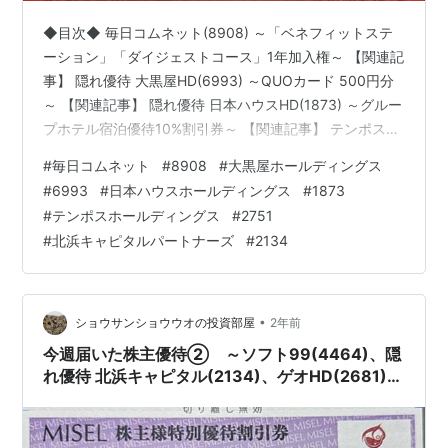
◆目次◆ 毎日コムネット(8908) ～「ベネフィットステ
ーション」「ダイジェストコース」1年加入権～ 【関連記
事】 隠れ優待 大黒屋HD(6993) ～QUOカード 500円分
～ 【関連記事】 隠れ優待 日本ハウスHD(1873) ～グルー
プホテル宿泊優待10%割引券～ 【関連記事】 テンポス
HD(2751) ～株主優待食事券 8,000円分～ 【関連記事】
#
毎日コムネット
#
8908
#
大黒屋ホールディングス
隠れ優待 北浜CP(2134) ～QUOカード 500円分～ 【関連
#
6993
#
日本ハウスホールディングス
#
1873
記事】 ブログをご覧頂き、ありがとうございます。
#
テンポスホールディングス
#
2751
shousanshouuoは、 中小型バリュー株偏重長期投資スタ
#
北浜キャピタルパートナーズ
#
2134
ンスの兼業投資家です。 今週も優待がいくつか届いてい
ま…
•
ショウサンショウウオの投資部屋
2年前
今週届いた株主優待② ～ソフト99(4464)、隠
れ優待 北浜キャピタル(2134)、ゲオHD(2681)、
MRKHD(9980)、進学会HD(9760)～