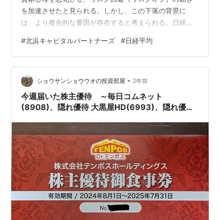
を加速させたと見られる。しかし、この下落の背景に
は、より複合的な要因が存在すると考えられる。日経平
均株価は直近3営業日で1000円以上上昇しており、市場
#
北浜キャピタルパートナーズ
#
日経平均
には相当の過熱感が存在していた。そのため、中東情勢
に関する報道は、短期的な利益確定売りを促すための格
好の材料として機能した側面が強いと分析できます。 記
•
事後半では、北浜キャピタルを取り上げます。今日は残
ショウサンショウウオの投資部屋
2年前
念ながら、株価失速したようですが、直近の値動きは、
今週届いた株主優待 ～毎日コムネット
短期でガチャガチャしても面白そうです。 長期で…
(8908)、隠れ優待 大黒屋HD(6993)、隠れ優待
日本ハウスHD(1873)、テンポスHD(2751)、隠
れ優待 北浜CP(2134)～