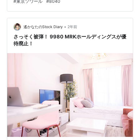
#
東京ソワール
#
8040
MRKHD(9980)、マルシェ(7524)、東京ソワール(8040)
～」 についての記事です。 ランキング参加中株式投資・
FX・マネー …
•
遙かなたのStock Diary
2年前
さっそく被弾！ 9980 MRKホールディングスが優
待廃止！