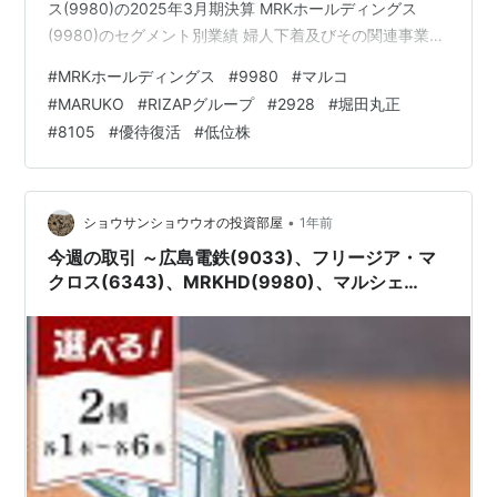
ス(9980)の2025年3月期決算 MRKホールディングス
(9980)のセグメント別業績 婦人下着及びその関連事業
マタニティ及びベビー関連事業 婚礼・宴会関連事業 その
#
MRKホールディングス
#
9980
#
マルコ
他事業 MRKホールディングス(9980)の2026年3月期業績
#
MARUKO
#
RIZAPグループ
#
2928
#
堀田丸正
予想 MRKホールディングス(9980)の配当利回り ブログ
#
8105
#
優待復活
#
低位株
をご覧頂き、ありがとうございます。 私は
「shousanshouuo」と申します。 中小型バリュー株を中
心とした長期投資スタン…
•
ショウサンショウウオの投資部屋
1年前
今週の取引 ～広島電鉄(9033)、フリージア・マ
クロス(6343)、MRKHD(9980)、マルシェ
(7524)、東京ソワール(8040)～