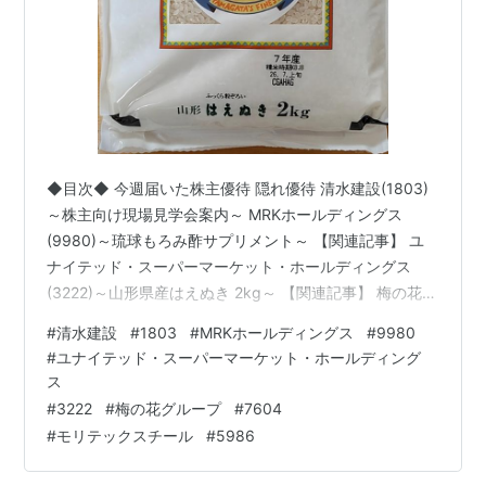
◆目次◆ 今週届いた株主優待 隠れ優待 清水建設(1803)
～株主向け現場見学会案内～ MRKホールディングス
(9980)～琉球もろみ酢サプリメント～ 【関連記事】 ユ
ナイテッド・スーパーマーケット・ホールディングス
(3222)～山形県産はえぬき 2kg～ 【関連記事】 梅の花グ
ループ(7604)～株主優待カード、隠れ優待 限定試食会、
#
清水建設
#
1803
#
MRKホールディングス
#
9980
デジタルクーポン抽選～ 隠れ優待 モリテックスチール
#
ユナイテッド・スーパーマーケット・ホールディング
(5986)～議決権行使で電子ギフト 500円分～ ブログをご
ス
覧頂き、ありがとうございます。 私は
#
3222
#
梅の花グループ
#
7604
「shousanshouuo」と申します。 中小型バリュー株を中
#
モリテックスチール
#
5986
心とした長期投資スタンスで、 兼業投資家として活…