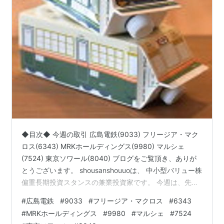
◆目次◆ 今週の取引 広島電鉄(9033) フリージア・マク
ロス(6343) MRKホールディングス(9980) マルシェ
(7524) 東京ソワール(8040) ブログをご覧頂き、ありが
とうございます。 shousanshouuoは、 中小型バリュー株
偏重長期投資スタンスの兼業投資家です。 今週は、先週
売却したアルファグループ(3322)の売却益も使って株式
#
広島電鉄
#
9033
#
フリージア・マクロス
#
6343
の取引を行いました。 今回は 「今週の取引 ～広島電鉄
#
MRKホールディングス
#
9980
#
マルシェ
#
7524
(9033)、フリージア・マクロス(6343)、