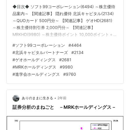
◆目次◆ ソフト99コーポレーション(6494) ～株主優待
品案内～ 【関連記事】 隠れ優待 北浜キャピタル(2134)
～QUOカード 500円分～ 【関連記事】 ゲオHD(2681)
～株主優待割引券 2,000円分～ 【関連記事】
MRKHD(9980) ～株主優待ポイント 10,000ポイント＋
5,000円割引券 2枚～ 【関連記事】 進学会HD(9760) ～
#
ソフト99コーポレーション
#
4464
QUOカード 1,000円分＋優待券送付依頼書～ 【関連記
#
北浜キャピタルパートナーズ
#
2134
事】 ブログをご覧頂き、ありがとうございます。
#
ゲオホールディングス
#
2681
shousanshouuoは、 中小型バリュー株偏重長期投資スタ
#
MRKホールディングス
#
9980
ンスの兼業投資家です。 昨日届いた優待品の紹介が、何
#
進学会ホールディングス
#
9760
回も続…
•
ありのままに生きる
2年前
証券分析のまねごと －MRKホールディングス－