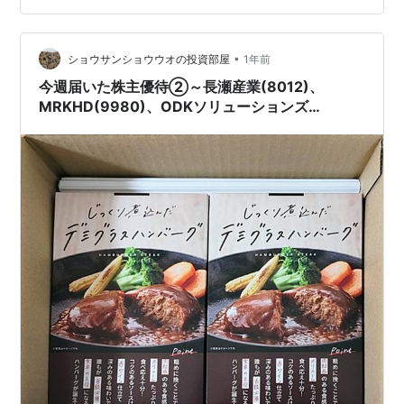
•
ショウサンショウウオの投資部屋
1年前
今週届いた株主優待②～長瀬産業(8012)、
MRKHD(9980)、ODKソリューションズ
(3839)、日本調剤(3341)、シード(7743)～