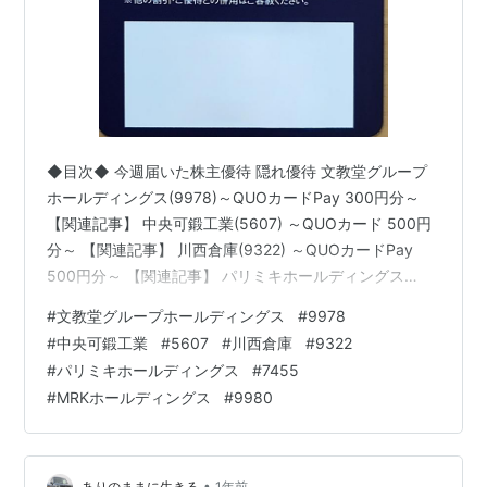
◆目次◆ 今週届いた株主優待 隠れ優待 文教堂グループ
ホールディングス(9978)～QUOカードPay 300円分～
【関連記事】 中央可鍛工業(5607) ～QUOカード 500円
分～ 【関連記事】 川西倉庫(9322) ～QUOカードPay
500円分～ 【関連記事】 パリミキホールディングス
(7455)～株主優待 20%割引カード 2枚～ 【関連記事】
#
文教堂グループホールディングス
#
9978
MRKホールディングス(9980) ～株主特別優待割引券～
#
中央可鍛工業
#
5607
#
川西倉庫
#
9322
【関連記事】 ブログをご覧頂き、ありがとうございま
#
パリミキホールディングス
#
7455
す。 私は「shousanshouuo」と申します。 中小型バリュ
#
MRKホールディングス
#
9980
ー株を中心とした長期投資スタンスで、 兼業投資家とし
て活動して…
•
ありのままに生きる
1年前