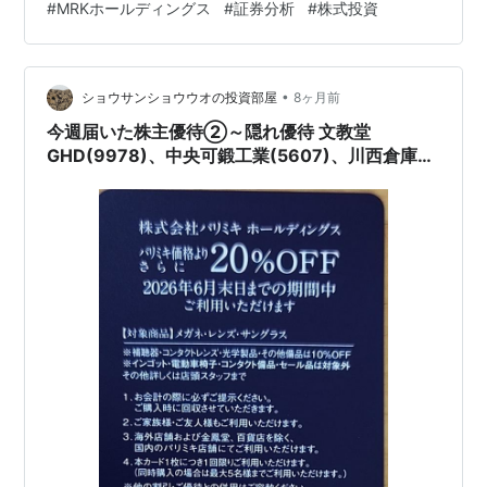
#
MRKホールディングス
#
証券分析
#
株式投資
雑記10・20・30・40・50・60代
•
ショウサンショウウオの投資部屋
8ヶ月前
今週届いた株主優待②～隠れ優待 文教堂
GHD(9978)、中央可鍛工業(5607)、川西倉庫
(9322)、パリミキHD(7455)、MRKHD(9980)
～