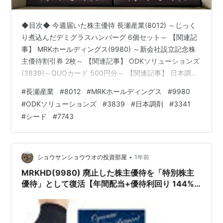
◆目次◆ 今週届いた株主優待 長瀬産業(8012) ～じっく
り煮込んだデミグラスハンバーグ 6個セット～ 【関連記
事】 MRKホールディングス(9980) ～新会社設立記念株
主優待割引券 2枚～ 【関連記事】 ODKソリューションズ
(3839)～QUOカード 500円分～ 【関連記事】 日本調剤
(3341)～オンラインストア優待 1,500円分～ 【関連記
#
長瀬産業
#
8012
#
MRKホールディングス
#
9980
事】 シード(7743)～株主優待商品券 1,000円分～ 【関連
#
ODKソリューションズ
#
3839
#
日本調剤
#
3341
記事】 ブログをご覧頂き、ありがとうございます。 私は
#
シード
#
7743
「shousanshouuo」と申します。 中小型バリュー株を中
心とした長期投資スタンスで、 兼業投資家として活動し
ていま…
•
ショウサンショウウオの投資部屋
1年前
MRKHD(9980) 廃止した株主優待を「特別株主
優待」として復活【年間配当+優待利回り 144%
超えの可能性も!?】