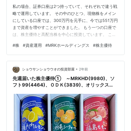
私の場合、証券口座は2つ持っていて、それぞれで違う戦
略で運用しています。 その中のひとつ、現物株をメイン
にしている口座では、300万円を元手に、今では551万円
まで資産を増やすことができました。 もう一つの口座で
は、株主優待と高配当株を中心に投資しています。 こち
らは、毎年ボーナスが出ると少しづつ買い足している感
#
株
#
資産運用
#
MRKホールディングス
#
株主優待
じで、今は約150万円の投資額で、233万円にまで成長。
20銘柄保有しています。 そんな私が最近、ショックな出
来事に直面しました。 それは、私が持っている株の一
•
つ、9980 MRKホールディングスの株主優待が廃止にな
ショウサンショウウオの投資部屋
2年前
るという発表があったんです。 MRKホールディングス
先週届いた株主優待① ～MRKHD(9980)、ソ
は、化粧品も作って…
フト99(4464)、ＯＤＫ(3839)、オリックス
(8591)、アシードHD(9959)～