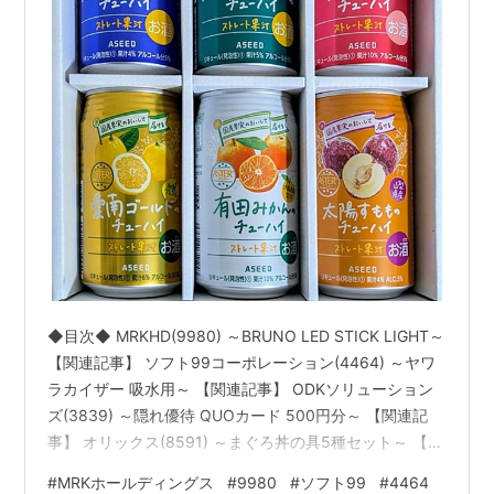
◆目次◆ MRKHD(9980) ～BRUNO LED STICK LIGHT～
【関連記事】 ソフト99コーポレーション(4464) ～ヤワ
ラカイザー 吸水用～ 【関連記事】 ODKソリューション
ズ(3839) ～隠れ優待 QUOカード 500円分～ 【関連記
事】 オリックス(8591) ～まぐろ丼の具5種セット～ 【関
連記事】 アシードHD(9959) ～同社缶チューハイ 1,000
#
MRKホールディングス
#
9980
#
ソフト99
#
4464