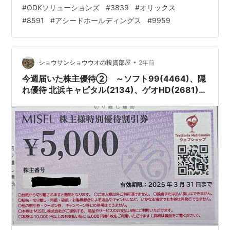
円分～ 【関連記事】 ブログをご覧頂き、ありがとうござ
#
ODKソリューションズ
#
3839
#
オリックス
います。 shousanshouuoは、 中小型バリュー株偏重長期
#
8591
#
アシードホールディングス
#
9959
投資スタンスの兼業投資家です。 先週は、株式市場や為
替の動きが大きく、 米国大型株偏重の投…
•
ショウサンショウウオの投資部屋
2年前
今週届いた株主優待② ～ソフト99(4464)、隠
れ優待 北浜キャピタル(2134)、ゲオHD(2681)、
MRKHD(9980)、進学会HD(9760)～