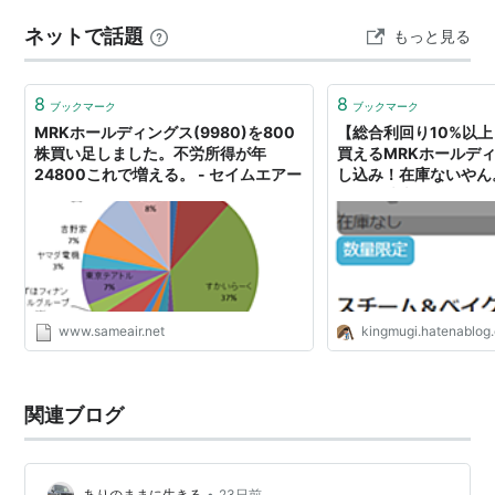
ネットで話題
もっと見る
8
8
ブックマーク
ブックマーク
MRKホールディングス(9980)を800
【総合利回り10%以
株買い足しました。不労所得が年
買えるMRKホールデ
24800これで増える。 - セイムエアー
し込み！在庫ないやん。
の優待株売買で儲ける
www.sameair.net
kingmugi.hatenablog
関連ブログ
•
ありのままに生きる
23日前