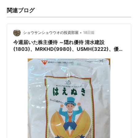
関連ブログ
•
ショウサンショウウオの投資部屋
18日前
今週届いた株主優待 ～隠れ優待 清水建設
(1803)、MRKHD(9980)、USMH(3222)、優待
+隠れ優待 梅の花G(7604)、隠れ優待 モリテック
スチール(5986)～