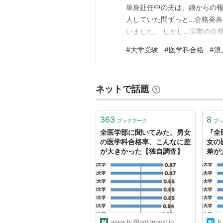
単身赴任中の夫は、娘からの報
人していた間ずっと...合格
いました。 しかし...実際の
よ！！」と聞いた瞬間、体中の
#
大学受験
#
医学科合格
#
浪
感情を一言で表すと、安堵 この
した。 そして、娘も全く同じ
ネットで話題
363
8
ブックマーク
ブ
全医学部に聞いてみた。男女
『全
の医学科合格率、こんなに差
女の
が大きかった【独自調査】
差が
査】
www.huffingtonpost.jp
b.