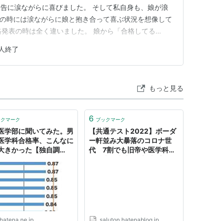
告に涙ながらに喜びました。 そして私自身も、娘が浪
発表の時には涙ながらに娘と抱き合って喜ぶ状況を想像して
合格発表の時は全く違いました。 娘から「合格してる
力が抜けて床に座り込みそうになりました。 その時の
人終了
一言に尽きます。 心の底から「よかった....」と思いま
だったよう…
もっと見る
6
ックマーク
ブックマーク
医学部に聞いてみた。男
【共通テスト2022】ボーダ
医学科合格率、こんなに
ー軒並み大暴落のコロナ世
大きかった【独自調
代 7割でも旧帝や医学科合
』へのコメント
格圏内 東大理系・旧帝医医
でも8割台前半 - ユピピ速
報 岡くんまとめ
hatena.ne.jp
saluton.hatenablog.jp