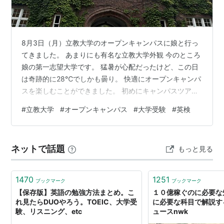
8月3日（月）立教大学のオープンキャンパスに娘と行っ
てきました。 あまりにも有名な立教大学外観 今のところ
娘の第一志望大学です。 猛暑が心配だったけど、この日
は奇跡的に28℃でしかも曇り。 快適にオープンキャンパ
スを楽しむことができました。 初めにキャンパスツア
ー、 学生さんが見学者をひきつれ（笑）大学内を案内し
#
立教大学
#
オープンキャンパス
#
大学受験
#
英検
てくれます。 娘は当たったけど、私はなぜか外れてしま
ったので 10号館の休憩室で待っていました。 懐かしい雰
囲気の教室。立教大学は学生数がそこまで多くないの
ネットで話題
もっと見る
で、 20000人だったかな、映画やドラマでもよく見るい
わゆる大教室だけではなく、 このくらいの規模の教室で
の授業も多いそうです。…
1470
1251
ブックマーク
ブックマーク
【保存版】英語の勉強方法まとめ。こ
１０億稼ぐのに必要な
れ見たらDUOやろう。TOEIC、大学受
に必要な科目で解説する
験、リスニング、etc
ュースnwk