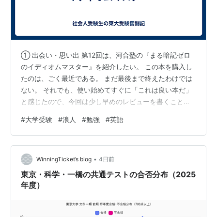
① 出会い・思い出 第12回は、河合塾の『まる暗記ゼロ
のイディオムマスター』を紹介したい。 この本を購入し
たのは、ごく最近である。 まだ最後まで終えたわけでは
ない。 それでも、使い始めてすぐに「これは良い本だ」
と感じたので、今回は少し早めのレビューを書くことに
した。 東大の過去問を解いていると、改めて単語と熟語
#
大学受験
#
浪人
#
勉強
#
英語
の重要性を痛感する。 英文の構造は取れている。 文法も
大きく間違えてはいない。 それでも、熟語を知らなかっ
たために読み違えたり、設問で失点したりすることは決
•
して珍しくない。 そこで、単語は以前から使っていた、
WinningTicket’s blog
4日前
竹岡広信先生の『LEAP』を軸にもう一度本格的に進める
東京・科学・一橋の共通テストの合否分布（2025
ことにした。 熟語帳は心機…
年度）