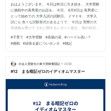
おはようございます。 今日は昨日に引き続き、 大学受験
に挑戦中の長男君のお話を。 今日、 8月6日は 長男君に
とって始めての 大学入試の試験日。 イマドキ、 大学入
試にも 色々な試験形式があるようで、 今日は 実際の大
学講義を受けて それに関するレポート提出。 秋の科目試
験の結果とあわせてで 合否判定。 今日、明日は その大
#
子育て
#
大学受験
#
高嶺の花
#
ハードル高い？
学講義を受ける日です。 長男君の志望校は ほぼ一択。
#
挑戦
#
頑張る姿についホンネ
#
雑記
他に併願する大学も考えて〜 の親の助言にも 聞く耳持た
ずな感じの長男君。 ホント 大丈夫かな… 志望する大学に
は 今回の講義型試験以外にも 推薦試験、一般入試もあ
り。 様々な選抜方法があるので、 可能性がある限り、
•
社会人受験生の東大受験奮闘記
3日前
それ…
#12 まる暗記ゼロのイディオムマスター