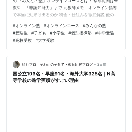
め 「みんなの塾」オンラインコースとは？ 指導範囲は全
教科＋「非認知能力」まで 元教師メモ：オンライン指導
で本当に効果は出るのか 料金・仕組みを徹底解説 他の個
別指導塾・家庭教師との違い こんな家庭・お子さんにお
#
オンライン塾
#
オンラインコース
#
みんなの塾
すすめ 受験生タイプ別｜もっと詳しく知りたい方へ 無料
#
受験生
#
子ども
#
小学生
#
個別指導塾
#
中学受験
体験までの流れ よくある質問 まとめ 「オンラインの個
#
高校受験
#
大学受験
別指導塾って、実際のところ成績は伸びるの？」「料金
は結局いくらかかるの？」——受験を控えたお子さんを
持つ保護者の方なら、一度はそう感じたことがあるので
はないでしょうか。特にオンライ…
•
晴れブロ そわかの子育て・教育応援ブログ
2日前
国公立196名・早慶91名・海外大学325名｜N高
等学校の進学実績がすごい理由