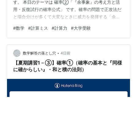
す。 本日のテーマは 確率②「『余事象』の考え方と活
用・反復試行の確率公式」 です。確率の問題で正攻法だ
と場合分けが多くて大変なときに威力を発揮する「余事
象」と、同じ試行を繰り返す「反復試行」の重要パター
#
数学
#
計算ミス
#
計算力
#
大学受験
ンをマスターしましょう！ 📖 1ページ目：確率② 〜『余
事象』の考え方と活用〜 💡 基本事項：余事象とは？ 📘
基本ルール①：『少なくとも〜』を見たら余事象を疑
•
え！ ✏️ 例10：余事象の基本計算 📝 問10：問題と解説 📖
数学解答の落とし穴
4日前
2ページ目：確率② 〜反復試行の確率公式…
【夏期講習1－③】確率①（確率の基本と『同様
に確からしい』・和と積の法則）