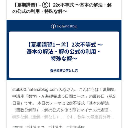
＆解説記事一覧 【第1日】2次関数①（平方完成・頂点・
【夏期講習1－⑤】2次不等式 〜基本の解法・解
軸…
の公式の利用・特殊な解〜
stuki00.hatenablog.com みなさん、こんにちは！夏期集
中講座「数学I・A 基礎完成 5日間コース」の最終日（第5
日目）です。 本日のテーマは 2次不等式「基本の解法
（因数分解型）・解の公式を使う型とマイナスの処理・
特殊な解（重解・解なし）」 です。数学Iの最重要分野で
ある2次不等式を、グラフと結びつけて完全にマスターし
#
数学
#
計算ミス
#
計算力
#
大学受験