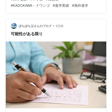
大学受験だけじゃない 通学スタイルと課外活動も充実 通
#
KADOKAWA・ドワンゴ
#
進学実績
#
海外進学
う回数・通い方を自由に選べる 転入・編入生も多数在籍
よくある質問 Q. 通信制でも本当に大学受験に対応できま
すか？ Q. 友だちができるか心配です Q. 転…
•
ぼちぼち父さんのブログ
3日前
可能性がある限り