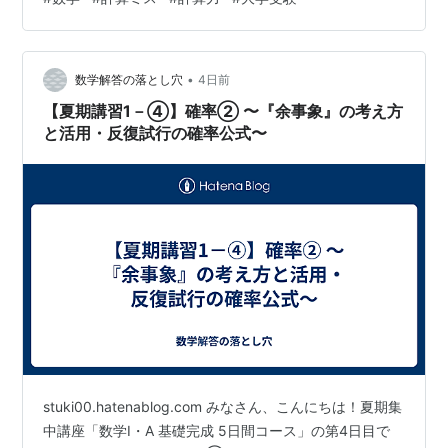
ましょう！ 📖 1ページ目：2次不等式① 〜基本の解法
（因数分解型）〜 💡 基本事項：2次不等式を解く3ステッ
プ 📘 基本ルール①：不等号の向きと解の形（ のとき）
•
✏️ 例13：因数分解できる2次不等式 📝 問13：問題と解説
数学解答の落とし穴
4日前
📖 2ページ目：2次不等式② …
【夏期講習1－④】確率② 〜『余事象』の考え方
と活用・反復試行の確率公式〜
stuki00.hatenablog.com みなさん、こんにちは！夏期集
中講座「数学I・A 基礎完成 5日間コース」の第4日目で