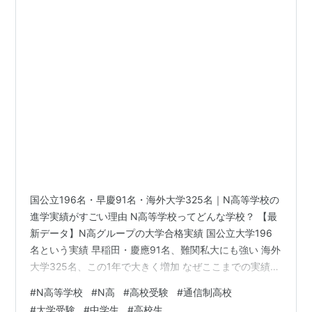
国公立196名・早慶91名・海外大学325名｜N高等学校の
進学実績がすごい理由 N高等学校ってどんな学校？ 【最
新データ】N高グループの大学合格実績 国公立大学196
名という実績 早稲田・慶應91名、難関私大にも強い 海外
大学325名、この1年で大きく増加 なぜここまでの実績が
出せるのか 複数メンターによる伴走サポート 現役大学生
#
N高等学校
#
N高
#
高校受験
#
通信制高校
TAによる個別サポート 大学受験対策講座 進路サポートは
#
大学受験
#
中学生
#
高校生