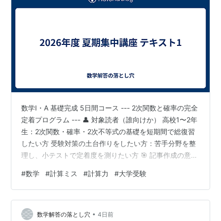
数学I・A 基礎完成 5日間コース --- 2次関数と確率の完全
定着プログラム --- 👤 対象読者（誰向けか） 高校1〜2年
生：2次関数・確率・2次不等式の基礎を短期間で総復習
したい方 受験対策の土台作りをしたい方：苦手分野を整
理し、小テストで定着度を測りたい方 🎯 記事作成の意識
（何を意識しているか） 迷わず学べる構造：デイリー・
#
数学
#
計算ミス
#
計算力
#
大学受験
ページ単位でリンクを整理し、必要な解説へ最短でアク
セスできるようにしています。 視覚的なわかりやすさ：
各日程のテーマと確認テスト（4p）の位置づけを明確に
•
し、学習のペースメイクをサポートします。 📌 講義目次
数学解答の落とし穴
4日前