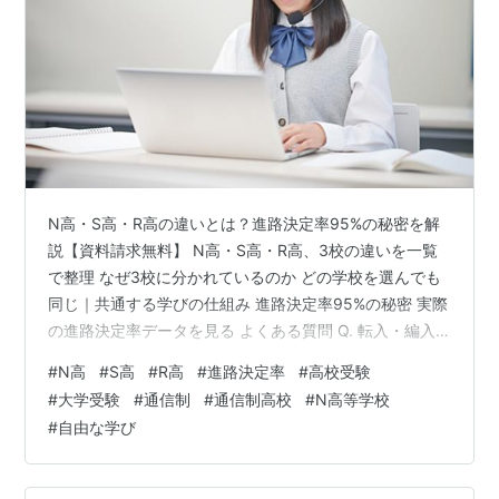
N高・S高・R高の違いとは？進路決定率95%の秘密を解
説【資料請求無料】 N高・S高・R高、3校の違いを一覧
で整理 なぜ3校に分かれているのか どの学校を選んでも
同じ｜共通する学びの仕組み 進路決定率95%の秘密 実際
の進路決定率データを見る よくある質問 Q. 転入・編入
する場合、3校のどれを選んでも同じですか？ Q. スクー
#
N高
#
S高
#
R高
#
進路決定率
#
高校受験
リングとは何をするのですか？ Q. オープンキャンパスに
#
大学受験
#
通信制
#
通信制高校
#
N高等学校
は、どの学校でも参加できますか？ Q. 大学合格実績は学
#
自由な学び
校ごとに発表されていますか？ 3校のどれを選べばい
い？迷ったときの考え方 まとめ｜違いを理解した上で、
まずは資料請求から 「N高」「S高」「R高」――名前は