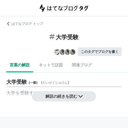
はてなブログ トップ
大学受験
このタグでブログを書く
言葉の解説
ネットで話題
関連ブログ
大学受験
(
一般
)
【
だいがくじゅけん
】
大学を受験すること。
解説の続きを読む