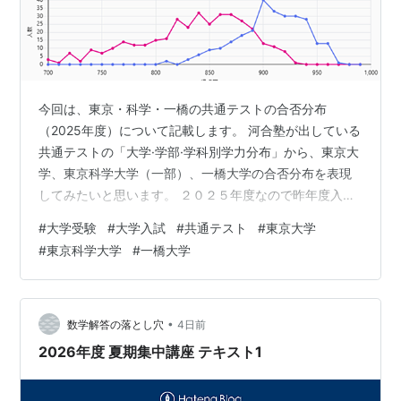
今回は、東京・科学・一橋の共通テストの合否分布
（2025年度）について記載します。 河合塾が出している
共通テストの「大学·学部·学科別学力分布」から、東京大
学、東京科学大学（一部）、一橋大学の合否分布を表現
してみたいと思います。 ２０２５年度なので昨年度入試
です。今年度より平均点は少し高かった年ですね。 東京
#
大学受験
#
大学入試
#
共通テスト
#
東京大学
大学 文科一類 東京大学は共通テストが満点１１０点に圧
#
東京科学大学
#
一橋大学
縮され、二次試験が４４０点です。二次試験勝負なのは
間違いないですが、昨年は共通テストで９００点を超え
ないとチャンスが低かったのが分かります。 東京大学 文
科二類 傾向は一類と同じでしょうか。若干９００点未満
•
数学解答の落とし穴
4日前
でも一類よりはチャンスがありそ…
2026年度 夏期集中講座 テキスト1