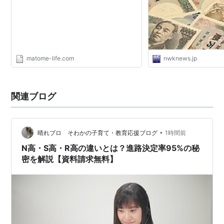
matome-life.com
nwknews.jp
関連ブログ
•
晴れブロ そわかの子育て・教育応援ブログ
1時間前
N高・S高・R高の違いとは？進路決定率95%の秘
密を解説【資料請求無料】