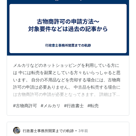
メルカリなどのネットショッピングを利用している方に
は 中には転売を副業としている方々もいらっしゃると思
います。 自分の不用品などを売却する場合には、古物商
許可の申請は必要ありません。 中古品を転売する場合に
は古物商許可の申請が必要となってきます。 詳細は下記
の記事から doi-gyoseishoshi.hatenablog.com 古物商許
#
古物商許可
#
メルカリ
#
行政書士
#
転売
可の申請方法について、今回も福岡県の場合を想定して
解説いたします。 メルカリなどのネットショッピングを
利用している方には （その１）申請書類を準備を準備し
•
ましょう 個人の方 法人の方 その２）申請手続きを行う
行政書士事務所開業までの軌跡
3年前