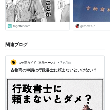
togetter.com
getnews.jp
関連ブログ
•
古物商ガイド（体験ベース）
7ヶ月前
古物商の申請は行政書士に頼まないといけない？