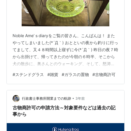
Noble Ame’ｓdiaryをご覧の皆さん、こんばんは！ また
やってしまいました(*´Д｀) おとといの夜から釣りに行っ
てまして、又４８時間以上寝ずに今(*´Д｀) 昨日の夜７時
から出掛けて、帰ってきたのが今朝の６時半、そこから
犬の散歩に、奥さんとのウォーキング、そして、怒涛の
模様替え(；一_一) キツイ(T_T) ４６歳になって、この工
#
ステンドグラス
#
雑貨
#
ガラスの置物
#
古物商許可
程はさすがに堪えます(*´Д｀) しかも又リリースサイズば
っかり(；一_一)でも楽しかったから良しとします！ 今日
は『インテリアの事part６♪ステンドグラスとガラスの置
•
物(*^-^*)』 と言う事で書いていきたいと思います
行政書士事務所開業までの軌跡
3年前
<m(__)m> ウチの奥さんの…
古物商許可の申請方法～対象要件などは過去の記
事から