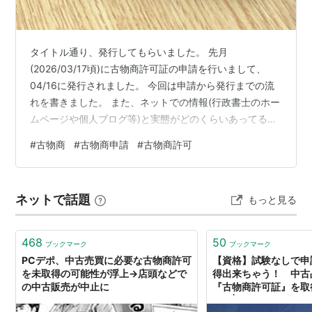
タイトル通り、発行してもらいました。 先月
(2026/03/17頃)に古物商許可証の申請を行いまして、
04/16に発行されました。 今回は申請から発行までの流
れを書きました。 また、ネットでの情報(行政書士のホー
ムページや個人ブログ等)と実態がどのくらいあってる、
または、違うのかも書いてます。 ただし、この記事の情
#
古物商
#
古物商申請
#
古物商許可
報は、あくまで私の地域での話です。そのことを把握し
た上で読んでください。 管轄警察署の場所は伏せます
が、埼玉県の南部とだけ言っておきます。 どうしても気
ネットで話題
もっと見る
になる方は、別記事から私のXアカウントに飛び、16日の
ポストを見て察してください。 また、最近知ったのです
が、はてなブログはコメント…
468
50
ブックマーク
ブックマーク
PCデポ、中古売買に必要な古物商許可
【資格】試験なしで申
を未取得の可能性が浮上→店頭などで
得出来ちゃう！ 中古
の中古販売が中止に
『古物商許可証』を取
た！|ガジェット通信 Ge