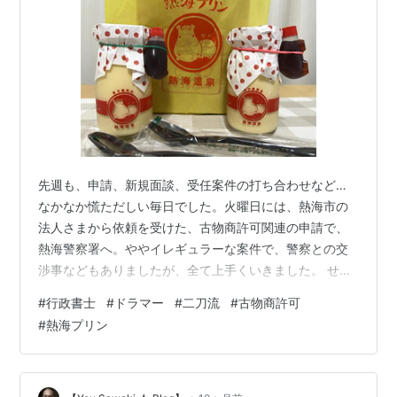
先週も、申請、新規面談、受任案件の打ち合わせなど…
なかなか慌ただしい毎日でした。火曜日には、熱海市の
法人さまから依頼を受けた、古物商許可関連の申請で、
熱海警察署へ。ややイレギュラーな案件で、警察との交
渉事などもありましたが、全て上手くいきました。 せっ
かくの熱海なので、少し寄り道したかったのですが、他
#
行政書士
#
ドラマー
#
二刀流
#
古物商許可
の案件対応があり申請後はすぐに帰宅。実に、移動時間4
#
熱海プリン
時間、滞在時間1時間っス😅せめて、熱海プリン🍮だけで
も…と思い、駅で購入。コレが、めっちゃ美味かった!!今
月末か来月上旬に、もう1回行ってミッション完了となり