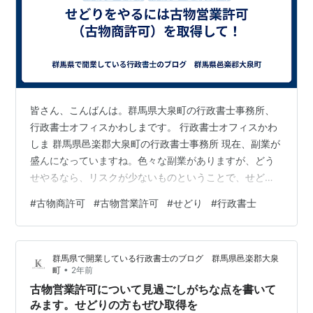
皆さん、こんばんは。群馬県大泉町の行政書士事務所、
行政書士オフィスかわしまです。 行政書士オフィスかわ
しま 群馬県邑楽郡大泉町の行政書士事務所 現在、副業が
盛んになっていますね。色々な副業がありますが、どう
せやるなら、リスクが少ないものということで、せどり
をやられている方も多いのではないでしょうか？せどり
#
古物商許可
#
古物営業許可
#
せどり
#
行政書士
は、ブックオフのようなチェーンの古本屋が増えたの
で、多くの方がやるようになって、競争も激しくなって
いるように思えます。そして、販売するルートも、イン
群馬県で開業している行政書士のブログ 群馬県邑楽郡大泉
ターネットが利用できるため、地方に住んでいても、全
•
町
2年前
国相手に商売ができてしまいます。 ただ、ここで注意し
古物営業許可について見過ごしがちな点を書いて
なければならないのが、せどりをするのに、古物…
みます。せどりの方もぜひ取得を