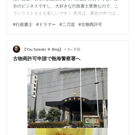
分のビジネスですし、大好きな行政書士業務なので、こ
ういうコトさえも楽しいです！ 先月は、最近の中では受
任が少なかったので、少し不安な師走のスタートでした
#
行政書士
#
ドラマー
#
二刀流
#
古物商許可
が、一昨日の1日に業務提携先から新たな民泊申請の案件
が決まりました。流れがイマイチだったこのタイミング
で頂けたのが、本当に有り難いです!!集客のチャンネルを
•
増やして良かったと、改めて実感しつつ、忙しいことに
【You Sawaki ☆ Blog】
9ヶ月前
感謝しながら業務にあたりたいと思います。 今日も熱海
古物商許可申請で熱海警察署へ
プリンGet🍮エスプレッソ味にしてみ…