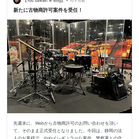
ます。
•
【You Sawaki ☆ Blog】
10ヶ月前
新たに古物商許可案件を受任！
先週末に、Webから古物商許可のお問い合わせを頂い
て、そのまま正式受任となりました。今回は、静岡の法
人のお客様で、ややイレギュラーな案件。警察署との交