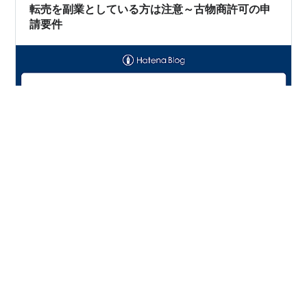
申請場所 申請時間 標準処理期間 申請手数料 そ…
転売を副業としている方は注意～古物商許可の申
請要件
メルカリやAmazonなどネットショッピングが当たり前と
なってきました。 ほとんどの方はメルカリなどのフリマ
サイトで不用品売買を行っており、 その場合は古物商許
可は不要という話を前回の記事でお話ししました。 メル
カリなどのフリマサイトで簡単に自分のお店が持てるよ
うになったからこそ、 転売を副業にされている方々も増
#
転売
#
古物商許可
#
行政書士
#
メルカリ