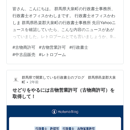
皆さん、こんにちは。 群馬県大泉町の行政書士事務所、
行政書士オフィスかわしまです。 行政書士オフィスかわ
しま 群馬県邑楽郡大泉町の行政書士事務所 先日Yahooニ
ュースを確認していたら、こんな内容のニュースがあが
っていました。レトロブームとでも言いましょうか、90
年代前後に流行っていたものが、人気あるようですね。
#
古物商許可
#
古物営業許可
#
行政書士
news.yahoo.co.jp ゲームボーイと言えば、私が子供のこ
#
中古品販売
#
レトロブーム
ろ、大変人気を博していました。あまりに人気があった
ため、本体を入手するのが困難であった覚えがありま
す。当時は、ファミリーコンピューター、通称ファミコ
群馬県で開業している行政書士のブログ 群馬県邑楽郡大泉
ンの全盛期で、ゲームと言えば、テレビの前に向かって
•
町
2年前
楽しむ代物でした。…
せどりをやるには古物営業許可（古物商許可）を
取得して！