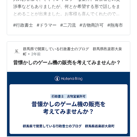
渉事などもありましたが、何とか希望する形で話しをま
とめることが出来ました。お客様も喜んでくれたので、
良かった！少し遠方の案件ではありますが、スピーディ
#
行政書士
#
ドラマー
#
二刀流
#
古物商許可
#
熱海市
ーに正確に進めていきます。 今月も何故か!?下旬に入っ
てから、急激に案件が決まり出すという流れ。既存の受
任案件も一斉に動きがありまして、ここ数日はフルスロ
群馬県で開業している行政書士のブログ 群馬県邑楽郡大泉
ットル状態です。
•
町
2年前
昔懐かしのゲーム機の販売を考えてみませんか？