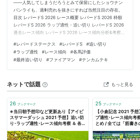
――人気してしまうだろうとみて保留にしたショウナン
バンライも、過剰売れを抜きにすれば当然注目の存在。
目次 レパードS 2026 レース概要 レパードS 2026 枠順
レパードS 2026 ラップ適性・追い切り レパードS 2026
過去レース傾向 レパードS 2026 レース傾向分析&考察
レパードステークス 2026 予想印は!? ホネ的注目馬 各馬
#
レパードステークス
#
レパードS
#
追い切り
評価まとめ ファイアマン / テンカムテキ レパードS
#
ラップ適性
#
レース傾向
#
各馬評価
2026 レース概要 レパードステークス G3 2026年8月9日
#
最終追い切り
#
ファイアマン
#
テンカムテキ
2回新潟6日目 発走時間:15:35(予定) 新潟競馬場 ダ
1800m サラ系3歳 オープン 2025年優勝馬：ドンイ…
ネットで話題
もっと見る
26
25
ブックマーク
ブックマーク
※当日朝予想印など更新あり【アイビ
【小倉記念 2021 予
スサマーダッシュ 2021 予想】追い切
プ適性･レース傾向考察
り･ラップ適性･レース傾向考察 ＆ 各馬
とめ / 全ては「筋書
評価まとめ / 「3年越し」で超簡単？ -
で - 競馬予想のホネ
競馬予想のホネ【坂路ビシビシの
日々〜 重賞予想と追