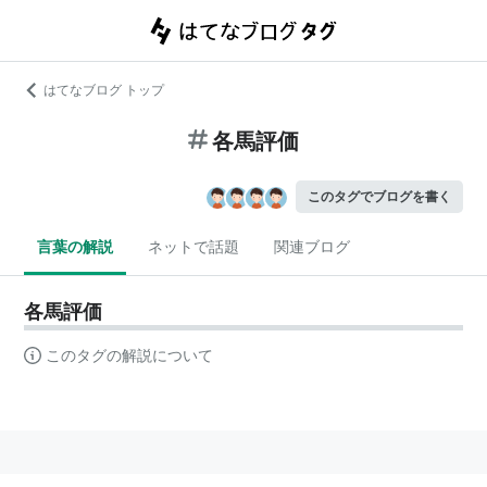
はてなブログ トップ
各馬評価
このタグでブログを書く
言葉の解説
ネットで話題
関連ブログ
各馬評価
このタグの解説について