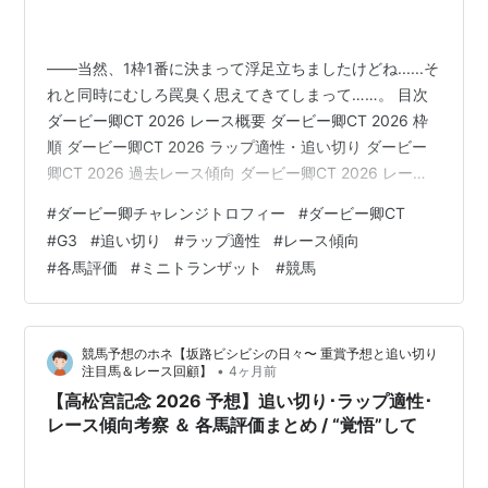
――当然、1枠1番に決まって浮足立ちましたけどね......そ
れと同時にむしろ罠臭く思えてきてしまって……。 目次
ダービー卿CT 2026 レース概要 ダービー卿CT 2026 枠
順 ダービー卿CT 2026 ラップ適性・追い切り ダービー
卿CT 2026 過去レース傾向 ダービー卿CT 2026 レース
傾向分析&考察 ダービー卿チャレンジトロフィー 2026
#
ダービー卿チャレンジトロフィー
#
ダービー卿CT
予想印は!? ホネ的注目馬 各馬評価まとめ ゾンニッヒ 他
#
G3
#
追い切り
#
ラップ適性
#
レース傾向
競馬予想のホネX 4月4日(土)重賞予想と追い切り注目馬
#
各馬評価
#
ミニトランザット
#
競馬
はこちら ・【ダービー卿チャレンジトロフィー 2026 予
想】 ・【チャーチルダウンズカップ 2026 予想】 ・
【追…
競馬予想のホネ【坂路ビシビシの日々〜 重賞予想と追い切り
•
注目馬＆レース回顧】
4ヶ月前
【高松宮記念 2026 予想】追い切り･ラップ適性･
レース傾向考察 ＆ 各馬評価まとめ / “覚悟”して