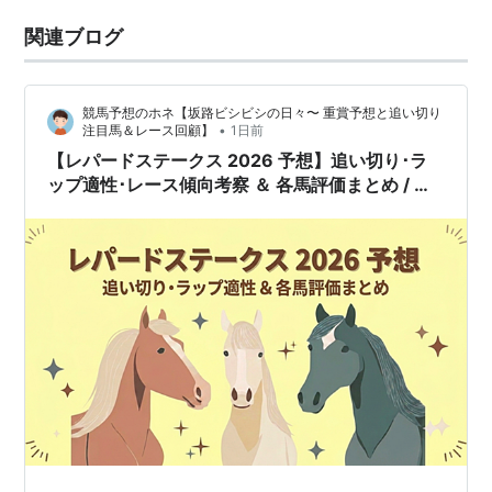
関連ブログ
競馬予想のホネ【坂路ビシビシの日々〜 重賞予想と追い切り
•
注目馬＆レース回顧】
1日前
【レパードステークス 2026 予想】追い切り･ラ
ップ適性･レース傾向考察 ＆ 各馬評価まとめ / 左
回りと妥当なオッズで注目したい一頭