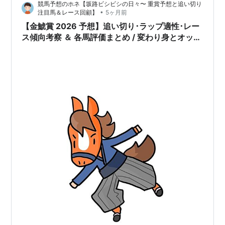
競馬予想のホネ【坂路ビシビシの日々〜 重賞予想と追い切り
•
注目馬＆レース回顧】
5ヶ月前
【金鯱賞 2026 予想】追い切り･ラップ適性･レー
ス傾向考察 ＆ 各馬評価まとめ / 変わり身とオッズ
上昇ストッパーに期待