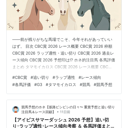
――前が残りがちな馬場でこそ、今年それがあっていい
はず。 目次 CBC賞 2026 レース概要 CBC賞 2026 枠順
CBC賞 2026 ラップ適性・追い切り CBC賞 2026 過去レ
ース傾向 CBC賞 2026 予想印は!? ホネ的注目馬 各馬評価
まとめ タマモイカロス CBC賞 2026 レース概要 CBC賞
G3 2026年8月10日 3回中京6日目 発走時間:15:35(予定)
#
CBC賞
#
追い切り
#
ラップ適性
#
レース傾向
中京競馬場 芝1200m サラ系3歳上 オープン 2025年優勝
#
各馬評価
#
G3
#
タマモイカロス
#
競馬
#
競馬予想
馬：インビンシブルパパ 牡4 1:07.4 佐々木大輔 CBC賞
2026 枠順 CBC賞 2026 ラップ適性・追い切り 平坦戦 ※
が5…
競馬予想のホネ【坂路ビシビシの日々〜 重賞予想と追い切り
•
注目馬＆レース回顧】
11日前
【アイビスサマーダッシュ 2026 予想】追い切
り･ラップ適性･レース傾向考察 ＆ 各馬評価まとめ