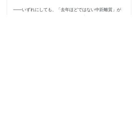
――いずれにしても、「去年ほどではない中距離質」が