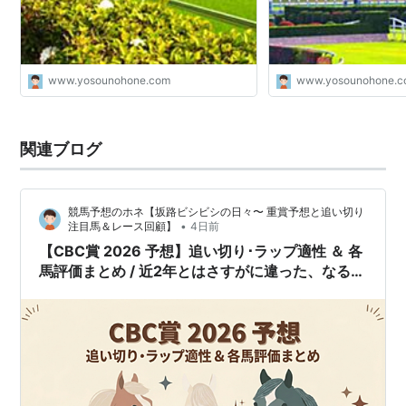
日々〜 重賞予想と追い切り注目馬＆レ
ース回顧】
ース回顧】
www.yosounohone.com
www.yosounohone.
関連ブログ
競馬予想のホネ【坂路ビシビシの日々〜 重賞予想と追い切り
•
注目馬＆レース回顧】
4日前
【CBC賞 2026 予想】追い切り･ラップ適性 ＆ 各
馬評価まとめ / 近2年とはさすがに違った、なる
か？