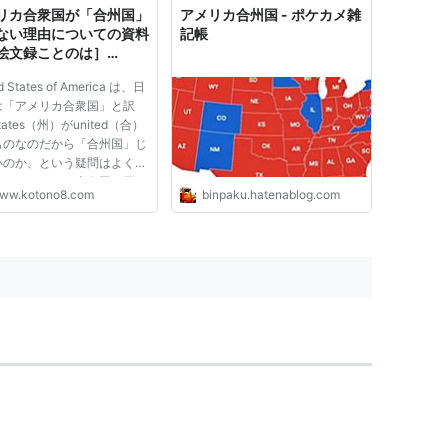
リカ合衆国が「合州国」
アメリカ合州国 - ポケカメ雑
ない理由についての資料
記帳
絵文録ことのは］
/06/17
d States of America は、日
は「アメリカ合衆国」と訳
tates（州）がunited（合）
ものなのだから「合州国」じ
いのか、という疑問はよく提
れるが、これは合衆国で正し
ww.kotono8.com
binpaku.hatenablog.com
 「合衆」というのは今の
和」つまり王政ではない合議
意味する言葉、あるいは「協
合う」という意味である。