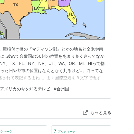
けではないと思われるが
‥屋根付き橋の『マディソン郡』とかの地名と全米や南
に‥改めて合衆国の50州の位置をあまり良く判ってなか
Y、TX、FL、NY、NV、UT、WA、OR、MI、HIって物
った州や都市の位置はなんとなく判るけど‥。判ってな
で略されて表記するよね‥。よく国際空港を３文字で現すヤ
は大統領選の話題が多いけど、深夜番組だった頃から合衆
アメリカの今を知るテレビ
#
合州国
動まで学校ではまず教えない話題を現地から教えてくれる
…
もっと見る
7
ックマーク
ブックマーク