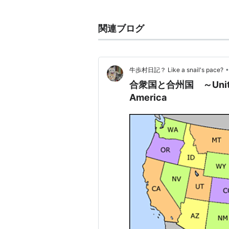
ては、日本語として定着した「合衆
あるわけではなく、これはこの本の
関連ブログ
らに付録で広田栄太郎による
「合衆国」という語は中国出
•
牛歩村日記？ Like a snail's pace?
合衆国と合州国 ～United St
いろな訳語があったようです
America
は、合衆共治国（＝共和国）
という成立過程の調査報告が含まれ
余談だが、アメリカ合衆国のモットーは「
する」ではある
*2
。
*1
:
もっとも、あまり誤訳誤訳という
と自体が誤訳でないかという気もしま
「連」だから合わせて「連邦」でか