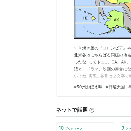
*2
:
まさかそこまで考えて決めたわ
すき焼き屋の『コロンビア』や
北米各地に散らばる同様の地名
ったな‥ってトコ‥。CA、AK、N
語ｄ、ドラマ、映画の舞台にな
いよね‥実際‥ 各州は２文字
ツだね『ＮＲＴ』とか‥ 最近
#
50州おぼえ唄
#
日曜天国
#
国の建国前の事から公民権運
ような‥。ボクが小学生位の頃
ネットで話題
10
9
ブックマーク
ブ