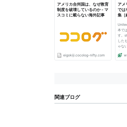
アメリカ合州国は、なぜ教育
アメ
制度を破壊しているのか - マ
では
スコミに載らない海外記事
集［
2004
Unite
本で
す。s
した
ゃな
出さ
eigokiji.cocolog-nifty.com
w
い。
「共
制を
力し
し...
関連ブログ