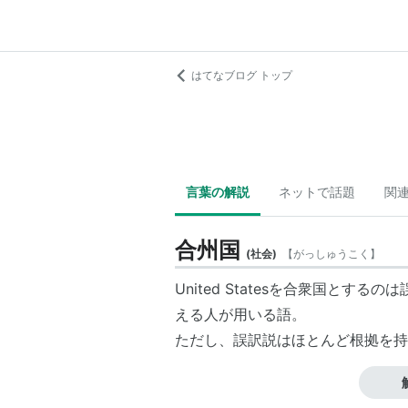
はてなブログ トップ
言葉の解説
ネットで話題
関
合州国
(
社会
)
【
がっしゅうこく
】
United Statesを合衆国とする
える人が用いる語。
ただし、誤訳説はほとんど根拠を持
この語の知名度を上げた本多勝一の