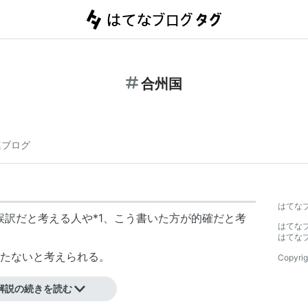
合州国
連ブログ
はてな
のは誤訳だと考える人や
*1
、こう書いた方が的確だと考
はてな
はてな
たないと考えられる。
Copyrig
解説の続きを読む
「アメリカ合州国」でも、著者本人が「ただ私とし