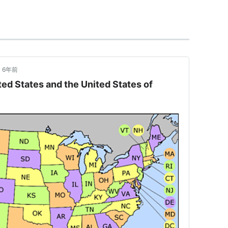
国」を「合州国」に変更してやろうといった野心が
ための個人的趣味に過ぎません」と断っており、さ
来のようです。後掲のように、中国語にもいろ
6年前
ates and the United States of
が「合衆国」もその一つです。直訳というより
の略と考えられる意訳でしょう
ている。
E pluribus unum」であり、確かに「衆を合
のであれば、そもそも「State」を「州」とするこ
すっていうか素直に「邦」と書けよ、unitedは
み合うだろうがという気もします。