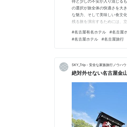
待と少しの不安が入り混じる
の選択が旅全体の快適さを大
な魅力、そして美味しい食文
残る旅を演出するためには、
選ぶことが重要になるでしょう
#
名古屋有名ホテル
#
名古屋
は、古くからの歴史と現代的
#
名古屋ホテル
#
名古屋旅行
です。名古屋城の壮麗な姿に心
SKY_Trip - 安全な家族旅行ノウハウ
絶対外せない名古屋金