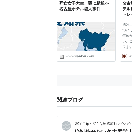
死亡女子大生、薬に精通か
名古
名古屋ホテル殺人事件
テル
トレ
近・
法改
ついて
年齢が
い、
りま
する
www.sankei.com
w
成年
といた
年の
これ
対...
関連ブログ
SKY_Trip - 安全な家族旅行ノウハウ
絶対外せない名古屋栄人