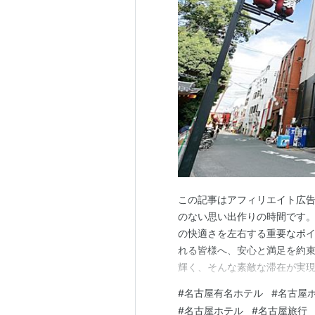
この記事はアフィリエイト広告
のない思い出作りの時間です
の快適さを左右する重要なポ
れる皆様へ、安心と満足を約
輝く、そんな素敵な滞在が実現
地について 名古屋は、歴史と
#
名古屋有名ホテル
#
名古屋
端のエンターテイメントまで
#
名古屋ホテル
#
名古屋旅行