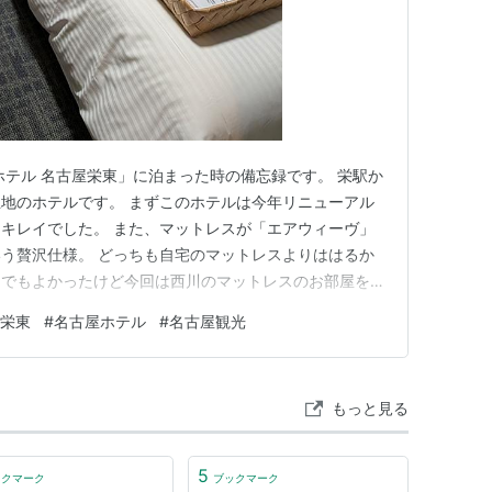
ホテル 名古屋栄東」に泊まった時の備忘録です。 栄駅か
地のホテルです。 まずこのホテルは今年リニューアル
キレイでした。 また、マットレスが「エアウィーヴ」
う贅沢仕様。 どっちも自宅のマットレスよりははるか
らでもよかったけど今回は西川のマットレスのお部屋を選
、疲れていてすぐに寝てしまったため寝心地はあまり覚
屋栄東
#
名古屋ホテル
#
名古屋観光
もいろんな種類の枕が置いてあったので、よりよい睡眠
す。 私は低反発枕が好…
もっと見る
5
ックマーク
ブックマーク