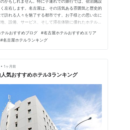
ものかもしれません。特に子連れでの旅行では、宿泊施設
きく左右します。名古屋は、その活気ある雰囲気と歴史的
化で訪れる人々を魅了する都市です。お子様との思い出に
立地、設備、サービス、そして滞在体験に優れたホテルを
。 旅の目的地について 愛知県の中心都市である名古屋
ホテルおすすめブログ
#
名古屋ホテルおすすめエリア
な魅力が融合した、家族旅行に最適なデスティネーション
#
名古屋ホテルランキング
を奪われたり、徳川園の美…
•
1ヶ月前
山人気おすすめホテル3ランキング