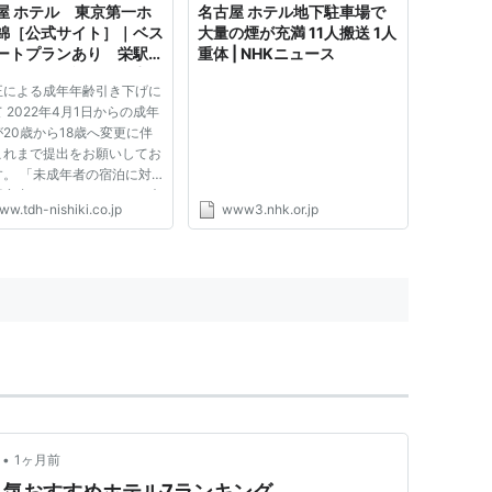
屋 ホテル 東京第一ホ
名古屋 ホテル地下駐車場で
錦［公式サイト］｜ベス
大量の煙が充満 11人搬送 1人
ートプランあり 栄駅直
重体 | NHKニュース
ビジネス、旅行の拠点に
正による成年年齢引き下げに
 2022年4月1日からの成年
20歳から18歳へ変更に伴
これまで提出をお願いしてお
す。 「未成年者の宿泊に対
同意書」につきましても、未
ww.tdh-nishiki.co.jp
www3.nhk.or.jp
の対象を17歳以下のお客さま
します。 17歳以下の未成
お客様のみでご宿泊の場合、
まで通り「未成年者の宿泊に
•
1ヶ月前
気おすすめホテル7ランキング