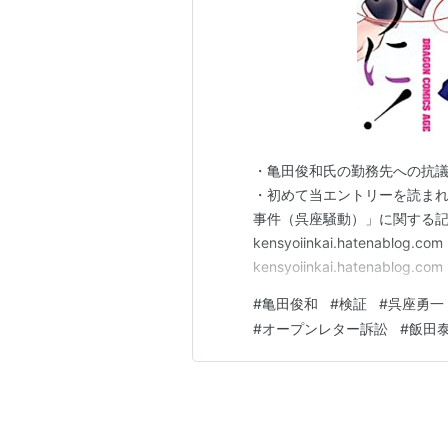
・亀田俊和氏の勤務先への抗
・初めて当エントリーを読まれる方
事件（呉座騒動）」に関する
kensyoiinkai.hatenablog.com
kensyoiinkai.hatenablog.
ご感想及び情報提供などにつ
#
亀田俊和
#
検証
#
呉座勇一
合によっては、謝礼等も前向き
#
オープンレター訴訟
#
飯田