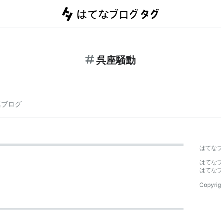
呉座騒動
連ブログ
はてな
はてな
はてな
Copyrig