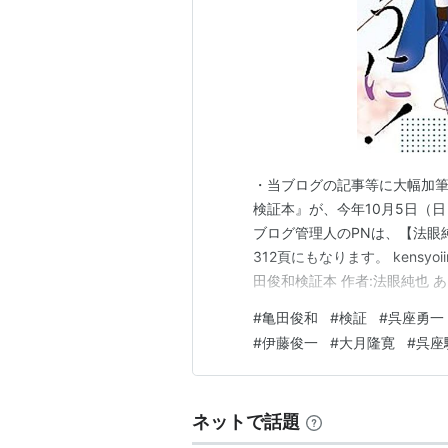
・当ブログの記事等に大幅加筆修
検証本』が、今年10月5日（
ブログ管理人のPNは、【法眼純也
312頁にもなります。 kensyoiin
田俊和検証本 作者:法眼純也 あ
所望であれば……版元のあけび書
#
亀田俊和
#
検証
#
呉座勇一
ジュンク堂書店等でお早めにご
#
伊藤俊一
#
大月隆寛
#
呉座
ネットで話題