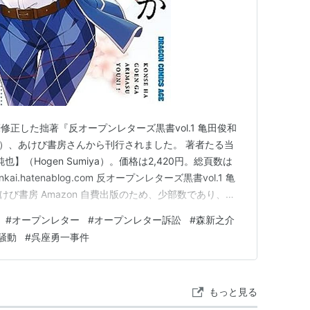
正した拙著『反オープンレターズ黒書vol.1 亀田俊和
日）、あけび書房さんから刊行されました。 著者たる当
】（Hogen Sumiya）。価格は2,420円。総頁数は
kai.hatenablog.com 反オープンレターズ黒書vol.1 亀
けび書房 Amazon 自費出版のため、少部数であり、ご
房さんの公式HPの他、Amazon、楽天ブックス、丸善
#
オープンレター
#
オープンレター訴訟
#
森新之介
購読頂けると幸いです。 この…
騒動
#
呉座勇一事件
もっと見る