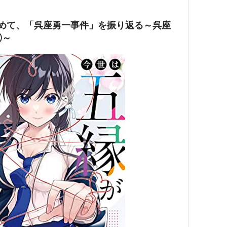
Aー改めて、「呉座勇一事件」を振り返る～呉座
①～