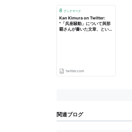
8
ブックマーク
Kan Kimura on Twitter:
"「呉座騒動」について與那
覇さんが書いた文章、という
セットアップ。自分はいろい
ろと考えさせる所があって辛
い。二人とも間違いなく突出
した才能だったのに、どうし
てこうなったのか。北村先生
の置かれている困難な境遇と
併せて、今のうちの業界のど
twitter.com
こかに深刻な問題があるよう
な気がする。以下雑感。"
関連ブログ