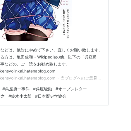
議などは、絶対にやめて下さい。宜しくお願い致します。
は、亀田俊和 - Wikipediaの他、以下の「呉座勇一
記事などの、ご一読をお勧め致します。
 kensyoiinkai.hatenablog.com
com kensyoiinkai.hatenablog.com ・当ブログへのご意見、
きましては、下記のメールアドレスまでご連絡下さい。場
#
呉座勇一事件
#
呉座騒動
#
オープンレター
に検討致します…
泰之
#
鈴木小太郎
#
日本歴史学協会