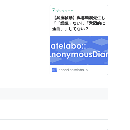
7
ブックマーク
【呉座騒動】與那覇潤先生も
「「誤読」ないし「意図的に
歪曲」」してない？
anond.hatelabo.jp