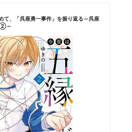
Aー改めて、「呉座勇一事件」を振り返る～呉座
ry②～