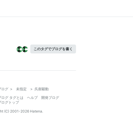
このタグでブログを書く
ブログ
>
未指定
>
呉座騒動
ブログ タグとは
ヘルプ
開発ブログ
ブログトップ
ht (C) 2001-
2026
Hatena.