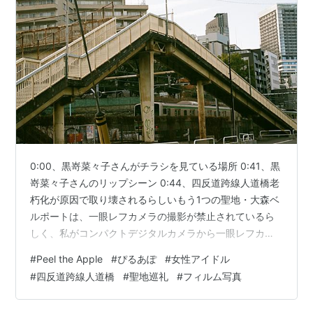
0:00、黒嵜菜々子さんがチラシを見ている場所 0:41、黒
嵜菜々子さんのリップシーン 0:44、四反道跨線人道橋老
朽化が原因で取り壊されるらしいもう1つの聖地・大森ベ
ルポートは、一眼レフカメラの撮影が禁止されているら
しく、私がコンパクトデジタルカメラから一眼レフカメ
ラに切り替えた瞬間、警備員が飛んできました。コンパ
#
Peel the Apple
#
ぴるあぽ
#
女性アイドル
クトデジタルカメラで撮影した写真は後日メルのびプロ
#
四反道跨線人道橋
#
聖地巡礼
#
フィルム写真
グに公開する予定です。撮影場所：四反道跨線人道橋
（東京都渋谷区東二丁目26番～恵比寿西二丁目6番） カ