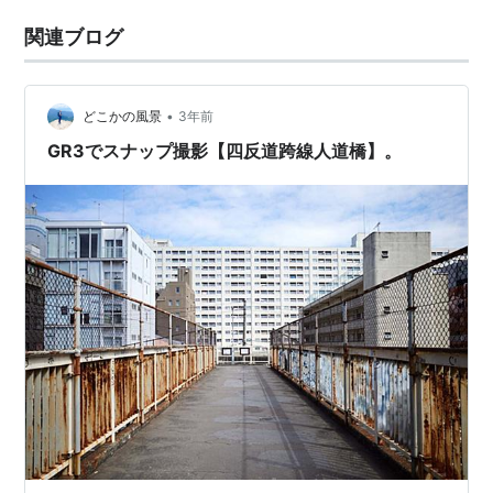
関連ブログ
•
どこかの風景
3年前
GR3でスナップ撮影【四反道跨線人道橋】。