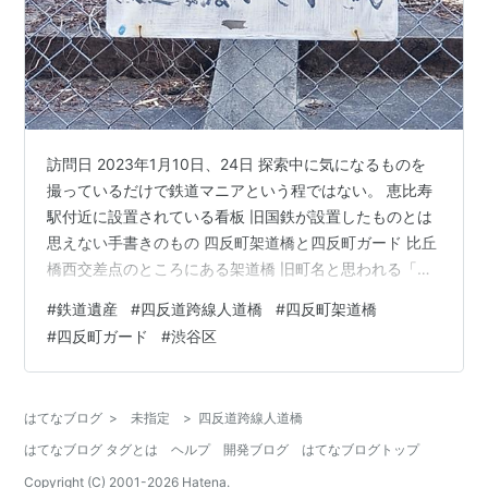
訪問日 2023年1月10日、24日 探索中に気になるものを
撮っているだけで鉄道マニアという程ではない。 恵比寿
駅付近に設置されている看板 旧国鉄が設置したものとは
思えない手書きのもの 四反町架道橋と四反町ガード 比丘
橋西交差点のところにある架道橋 旧町名と思われる「四
反町（よんたんまち）」に反応してしまった。 四反町ガ
#
鉄道遺産
#
四反道跨線人道橋
#
四反町架道橋
ード 四反町架道橋 プレートが設置されているのだが、配
#
四反町ガード
#
渋谷区
管に隠れて全体が見えない。 ところどころ見えなかった
り、欠けていて確認できないところがあるが下記の文字
が確認できた。 四反町羽澤線道路 竣成昭 ○年 一月澁○
はてなブログ
>
未指定
>
四反道跨線人道橋
町 右書きなので戦前の物だろうか？ 歴史 1889（明治
はてなブログ タグとは
ヘルプ
開発ブログ
はてなブログトップ
22）年5…
Copyright (C) 2001-
2026
Hatena.