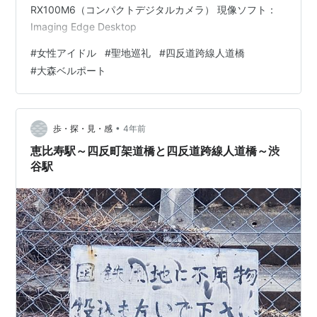
RX100M6（コンパクトデジタルカメラ） 現像ソフト：
Imaging Edge Desktop
#
女性アイドル
#
聖地巡礼
#
四反道跨線人道橋
#
大森ベルポート
•
歩・探・見・感
4年前
恵比寿駅～四反町架道橋と四反道跨線人道橋～渋
谷駅