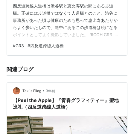
四反道跨線人道橋は渋谷駅と恵比寿駅の間にある歩道
橋。正確には歩道橋ではなくて人道橋とのこと。渋谷に
事務所があった頃は健康のためも思って恵比寿あたりか
らよく歩いたもので、途中にあるこの歩道橋は絵になる
ポイントとしてよく撮影していました。 RICOH GR3 ,
ISO200 , 1/640s , f/5.6 四反道跨線人道橋。読み方は
#
GR3
#
四反道跨線人道橋
「したんどうこせんじんどうきょう」だそうですが、文
字にした方が読みづらい気もします。人道橋というのも
慣れない言葉で、歩道橋だと思っていました。 撮影した
関連ブログ
のは2023年の3月3日。この日もいつものようにGR3を鞄
に入れて歩いていました。何かを撮る予定がなくても、
軽量コ…
•
Taki's Filog
3年前
【Peel the Apple】『青春グラフィティー』聖地
巡礼（四反道跨線人道橋）