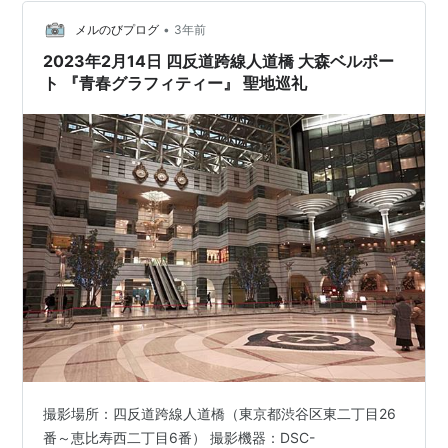
メラ：Canon EOS Kiss 5 レンズ：Canon EF35-80mm
F4-5.6 USM フィルム：SUPERIA X…
•
メルのびプログ
3年前
2023年2月14日 四反道跨線人道橋 大森ベルポー
ト 『青春グラフィティー』 聖地巡礼
撮影場所：四反道跨線人道橋（東京都渋谷区東二丁目26
番～恵比寿西二丁目6番） 撮影機器：DSC-