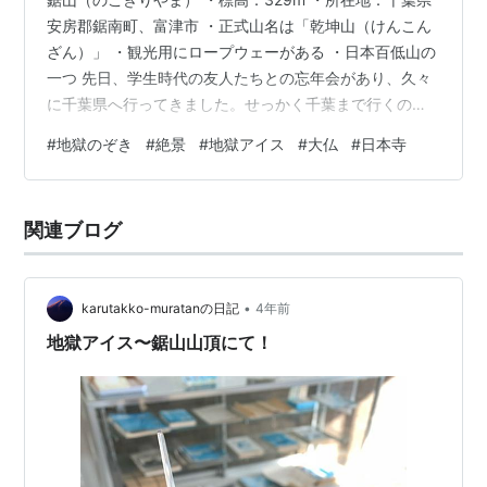
安房郡鋸南町、富津市 ・正式山名は「乾坤山（けんこん
ざん）」 ・観光用にロープウェーがある ・日本百低山の
一つ 先日、学生時代の友人たちとの忘年会があり、久々
に千葉県へ行ってきました。せっかく千葉まで行くので
日帰りは勿体ないと、1泊して人気の「鋸山」へ登ってき
#
地獄のぞき
#
絶景
#
地獄アイス
#
大仏
#
日本寺
ました。 千葉に住んでいた頃は、山の存在を感じない生
活を過ごしていました。それもそのはず、千葉県は国内
で最も平均標高が低く、最高峰の「愛宕山」でも標高
関連ブログ
408mと低いのです。そんな千葉県で最も有名な山が、観
光名所としても人気の「鋸山」です。新潟県長岡市にも
同名の山があるので、何となく気…
•
karutakko-muratanの日記
4年前
地獄アイス〜鋸山山頂にて！