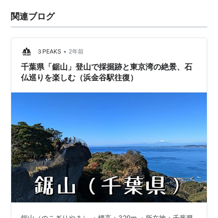
関連ブログ
•
３PEAKS
2年前
千葉県「鋸山」登山で採掘跡と東京湾の絶景、石
仏巡りを楽しむ（浜金谷駅往復）
鋸山（のこぎりやま） ・標高：329m ・所在地：千葉県