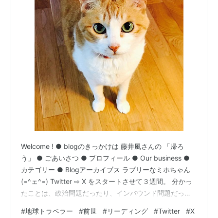
Welcome ! ● blogのきっかけは 藤井風さんの 「帰ろ
う」 ● ごあいさつ ● プロフィール ● Our business ●
カテゴリー ● Blogアーカイブス ラブリーなミホちゃん
(=^ェ^=) Twitter ⇨ X をスタートさせて３週間。 分かっ
たことは、政治問題だったり、インバウンド問題だった
り怒っている人が多い...。というか怒りを表明せざるを
#
地球トラベラー
#
前世
#
リーディング
#
Twitter
#
X
得ない昨今の日本🇯🇵という事ですね。 もちろん、ほっ