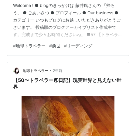
Welcome ! ● blogのきっかけは 藤井風さんの 「帰ろ
う」 ● ごあいさつ ● プロフィール ● Our business ●
カテゴリー いつもブログにお越しいただきありがとうご
ざいます。 投稿順のブログアーカイブリスト作成中で
す。完成まで少々お時間くださいね。 ■57 【トラベラー
日記】 韓国猫ネネ君の旅立ち ■56 【トラベラー日記】
#
地球トラベラー
#
前世
#
リーディング
夏のごあいさつ ■55 【トラベラー日記】 みんなが好き
な京都の秘密 ■54 【備忘録】 庭仕事から帯状疱疹に⁉
■53 【お知らせ】 ブログの投稿順のアーカイブス ■52
•
【みんなの前世物語①】 トルコでのご縁 ■51 【トラベ
地球トラベラー
2年前
ラー日記】 健…
【50〜トラベラー🌏日記】現実世界と見えない世
界