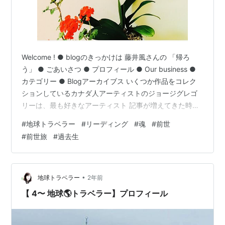
Welcome ! ● blogのきっかけは 藤井風さんの 「帰ろ
う」 ● ごあいさつ ● プロフィール ● Our business ●
カテゴリー ● Blogアーカイブス いくつか作品をコレク
ションしているカナダ人アーティストのジョージグレゴ
リーは、最も好きなアーティスト 記事が増えてきた時に
検索しやすいようにカテゴリーリストをつくってみまし
#
地球トラベラー
#
リーディング
#
魂
#
前世
た。 ▶︎ ごあいさつ ▶︎ プロフィール ▶︎ リーディング ▷
#
前世旅
#
過去生
リーディングへの道 ① ▷ リーディングへの道 ② ▷ わ
たしのリーディングスタイル ▷ わたしの前世リスト ▶︎
私 の 前 世 旅 実際に魂の記憶にいざなわれて訪れた場所
┣ 日…
•
地球トラベラー
2年前
【 4〜 地球🌎トラベラー】プロフィール