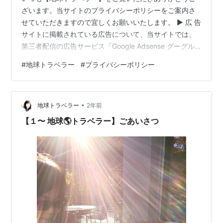
ざいます。当サイトのプライバシーポリシーをご案内さ
せていただきますので宜しくお願いいたします。 ▶︎ 広 告
サイトに掲載されている広告について、当サイトでは、
第三者配信の広告サービス「Google Adsense グーグル
アドセンス」および各社ASPを利用しています。このよ
#
地球トラベラー
#
プライバシーポリシー
うな広告配信事業者は、ユーザーの興味に応じた商品や
サービスの広告を表示するため、当サイトや他サイトへ
のアクセスに関する情報 『Cookie』(氏名、住所、メー
•
ル アドレス、電話番号は含まれません) を使用すること
地球トラベラー
2年前
があります。Cookie（クッキー）を無効にする設定およ
【１〜 地球🌎トラベラー】ごあいさつ
びGo…