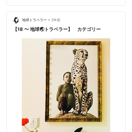
こり系の話題や私の好きな猫話や海外旅＆海外生活のリ
アルな呟きも楽しませてもらっている。 そして、
•
facebookやインスタには出てこなかったデキル海外在住
地球トラベラー
2年前
日本女性🇯🇵の多いこ…
【18 〜 地球🌏トラベラー】 カテゴリー