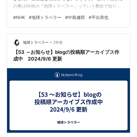
の事はNHKの『地球トラベラー』っていう番組で知りま
した。 私はこの番組と中島さんが大好きで、昨日も剣岳
#
NHK
#
地球トラベラー
#
中島健郎
#
平出和也
に登って撮影する中島さんを 主人と見て『凄いな！』っ
て話してたんです。 まだお若いのでお子様も小さかった
と思います。 奥様の不安な気持ちを思うと…辛いです。
•
どうかお二人が無事であります様に。
地球トラベラー
2年前
【53 ～お知らせ】blogの投稿順アーカイブス作
成中 2024/9/6 更新