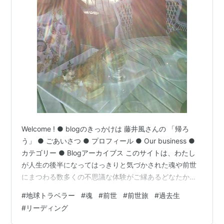
Welcome ! ● blogのきっかけは 藤井風さんの 「帰ろ
う」 ● ごあいさつ ● プロフィール ● Our business ●
カテゴリー ● Blogアーカイブス このサイトは、わたし
が人生の後半になってはっきりと気づかされた魂や前世
にまつわる数多くの不思議な体験がご縁あるどなたかの
お役に立てればと思い開設しました。 遠い記憶なので今
#
地球トラベラー
#
魂
#
前世
#
前世旅
#
過去生
まで話したことがないのですが、小さい頃から夜は祖父
#
リーディング
母の間で寝ていたわたしは、毎晩寝る前に 「どうぞ戦争