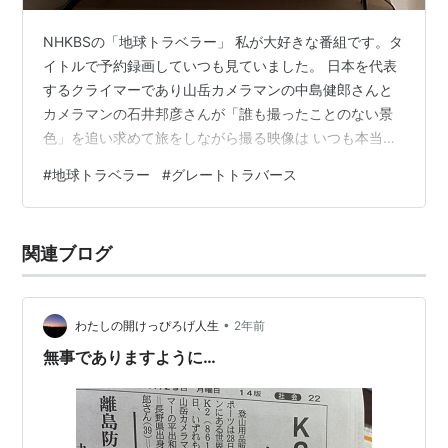
NHKBSの「地球トラベラー」 私が大好きな番組です。タ
イトルで予約録画していつも見ていました。 日本を代表
するクライマーであり山岳カメラマンの中島健郎さんと
カメラマンの石井邦彦さんが「誰も撮ったことのない景
色」を追い求めて旅をしながら撮る映像は いつも本当に
素晴らしく、ずっと続いてほしいと願っていました。 ２
#
地球トラベラー
#
グレートトラバース
０２４年７月 Ｋ2で中島健郎さんが遭難し・・・・・ 番
組はもう終わってしまったのだと思っていました。
www.yamakei-online.com ２０２５年の年末、「地球ト
関連ブログ
ラベラー」が予約録画されていることに気づき 驚きまし
た。 www.web.nhk 心震えました。 クニさん（石井邦…
•
わたしの開けっぴろげ人生
2年前
無事でありますように…