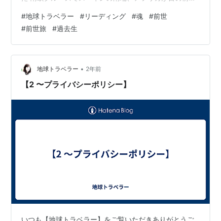
あるイギリス領ジブラルタルへ 人生の後半になり、今と
#
地球トラベラー
#
リーディング
#
魂
#
前世
なっては、魂の記憶によって導かれたとしか思えない世
#
前世旅
#
過去生
界各地への旅と長い海外ぐらし。 世界各地や日本で経験
した不思議なできごとがどなたかのお役に立てればと思
い、ブログを立ち上げました。 PROFILE ▶︎ 地方の里山
で生まれ育つ きらびやかな都会…
•
地球トラベラー
2年前
【2 〜プライバシーポリシー】
いつも【地球トラベラー】をご覧いただきありがとうご