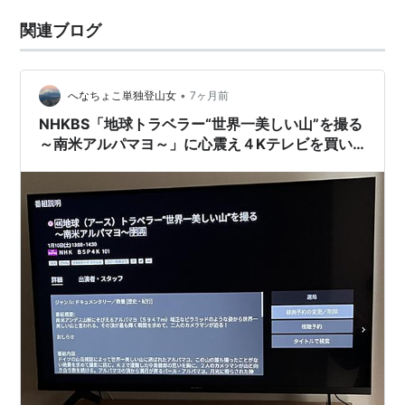
関連ブログ
•
へなちょこ単独登山女
7ヶ月前
NHKBS「地球トラベラー“世界一美しい山”を撮る
～南米アルパマヨ～」に心震え４Kテレビを買い
に行った話 2026.1