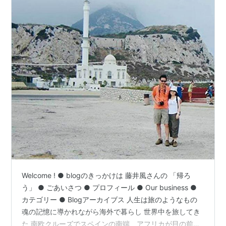
Welcome ! ● blogのきっかけは 藤井風さんの 「帰ろ
う」 ● ごあいさつ ● プロフィール ● Our business ●
カテゴリー ● Blogアーカイブス 人生は旅のようなもの
魂の記憶に導かれながら海外で暮らし 世界中を旅してき
た 南欧クルーズでスペインの南端、アフリカが目の前に