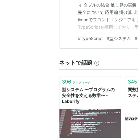
ィ タプルの結合 足し算の実装
完全について 応用編 掛け算 比
iimonでフロントエンジニアを
TypeScriptを採用してお
っていたこともあり、最初は「型
#
TypeScript
#
型システム
#
し最近はClaudeを使って開
ネットで話題
396
345
ブックマーク
型システム 〜プログラムの
関数
安全性を支える数学〜 -
ステ
Laborify