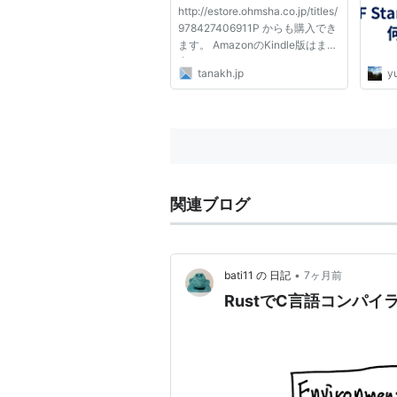
http://estore.ohmsha.co.jp/titles/
978427406911P からも購入でき
ます。 AmazonのKindle版はまだ
出ていないようですが、 こちら
tanakh.jp
yu
からは今現在でDRMなしのPDF
も購入できます。 Kindle版リリー
スの際にも、 フローレイアウト
になる予定はないそうですので、
Amazo...
関連ブログ
•
bati11 の 日記
7ヶ月前
RustでC言語コンパ