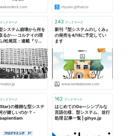
指摘ください。直します。 TL;DR
peakerdeck.com
myuon.github.io
言いたいことはまとめると次 型
システムは程度問題なのでちょう
どいいところを探すべき 型は万
243
ブックマーク
ブックマーク
能でも強さが正義でもない(だか...
型システム崩壊から何を
新刊『型システムのしくみ』
取るか──コルナイの理
の発売を4/18に予定してい
ら/松尾匡：連載『リス
ます
責任・決定、そして自
 - SYNODOS
ynodos.jp
www.lambdanote.com
162
ブックマーク
ブックマーク
F Star)の複雑な型システ
はじめてのGo―シンプルな
何が嬉しいのか？ -
言語仕様、型システム、並行
apientiam
処理 記事一覧 | gihyo.jp