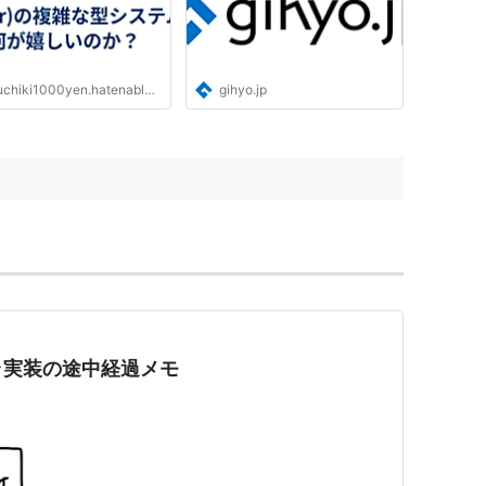
chiki1000yen.hatenablog.com
gihyo.jp
イラ実装の途中経過メモ