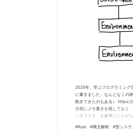
2025年、学ぶプログラミング
に書きました。なんとなくの
飽きてきたのもある） https://gi
分宛にメモ書きを残しておく、
ンタプリタ」を参考にしながら
ー構造を構築するところでRu
#
Rust
#
構文解析
#
型システ
の1冊、アウトプットはC言語