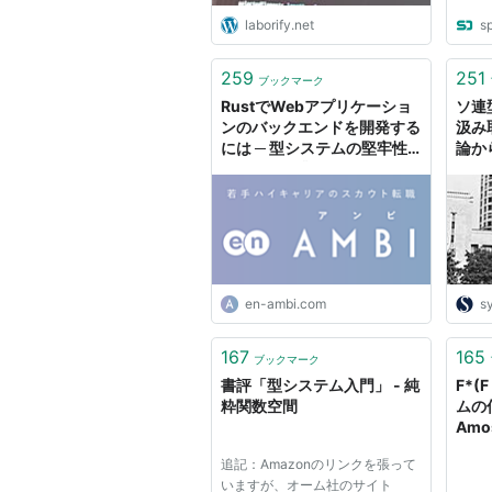
laborify.net
s
259
251
ブックマーク
RustでWebアプリケーショ
ソ連
ンのバックエンドを開発する
汲み
には ─ 型システムの堅牢性
論か
と柔軟性を業務システムに
ク・
も！｜ハイクラス転職・求人
由！』
情報サイト アンビ（AMBI）
en-ambi.com
s
167
165
ブックマーク
書評「型システム入門」 - 純
F*(
粋関数空間
ムの
Amos
追記：Amazonのリンクを張って
いますが、オーム社のサイト