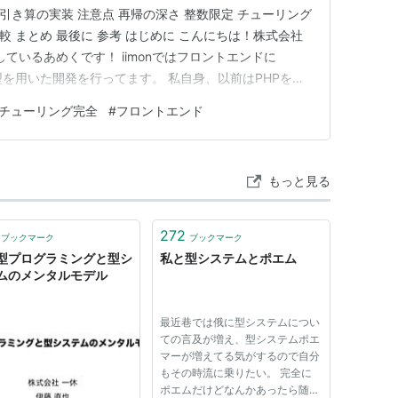
 引き算の実装 注意点 再帰の深さ 整数限定 チューリング
較 まとめ 最後に 参考 はじめに こんにちは！株式会社
しているあめくです！ iimonではフロントエンドに
り、型を用いた開発を行ってます。 私自身、以前はPHPを使
...扱うのが大変そうだな...」と思っていました。 しか
チューリング完全
#
フロントエンド
発していると、いい感じに型を設定してくれて「…
もっと見る
272
ブックマーク
ブックマーク
型プログラミングと型シ
私と型システムとポエム
ムのメンタルモデル
最近巷では俄に型システムについ
ての言及が増え、型システムポエ
マーが増えてる気がするので自分
もその時流に乗りたい。 完全に
ポエムだけどなんかあったら随時