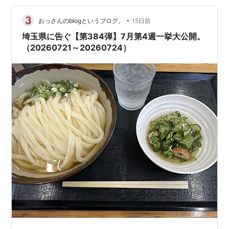
せていただきました。 www.sankairenzoku10cm.blue 今
回は2026年7月第5週です…
•
おっさんのblogというブログ。
15日前
埼玉県に告ぐ【第384弾】7月第4週一挙大公開。
（20260721～20260724）