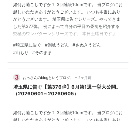
如何お過ごしですか？ 3回連続10cmです。 当ブログにお
越しいただきありがとうございます。 いつも本当にあり
がとうございます。 埼玉県に告ぐシリーズ。やってきま
した第377弾。 例によって自分の平日の昼食を紹介する
究極のワンパターンシリーズです。 本日土曜日ですよ。
PR：Amazonのアソシエイトとして、
#
埼玉県に告ぐ
#
讃岐うどん
#
さぬきうどん
［sankairenzoku10cm］は適格販売により収入を得てい
#
山もり
#
そのまま
ます。 まえがき。 6月第2週。 編集後記 まえがき。 前回
は同シリーズ第376弾で2026年6月第1週の昼食を紹介さ
せていただきました。 www.sankairenzoku10cm.blue 今
回は2026年6月第2週です…
•
おっさんのblogというブログ。
2ヶ月前
埼玉県に告ぐ【第376弾】6月第1週一挙大公開。
（20260601～20260605）