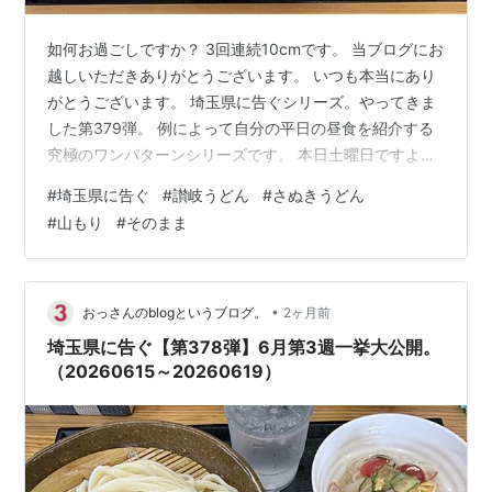
如何お過ごしですか？ 3回連続10cmです。 当ブログにお
越しいただきありがとうございます。 いつも本当にあり
がとうございます。 埼玉県に告ぐシリーズ。やってきま
した第379弾。 例によって自分の平日の昼食を紹介する
究極のワンパターンシリーズです。 本日土曜日ですよ。
PR：Amazonのアソシエイトとして、
#
埼玉県に告ぐ
#
讃岐うどん
#
さぬきうどん
［sankairenzoku10cm］は適格販売により収入を得てい
#
山もり
#
そのまま
ます。 まえがき。 6月第4週。 編集後記 まえがき。 前回
は同シリーズ第378弾で2026年6月第3週の昼食を紹介さ
せていただきました。 www.sankairenzoku10cm.blue 今
回は2026年6月第4週です…
•
おっさんのblogというブログ。
2ヶ月前
埼玉県に告ぐ【第378弾】6月第3週一挙大公開。
（20260615～20260619）