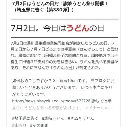
7月2日はうどんの日だ！讃岐うどん祭り開催！
（埼玉県に告ぐ【第380弾】）
如何お過ごしですか？ 3回連続10cmです。 当ブログにお
越しいただきありがとうございます。 いつも本当にあり
がとうございます。
https://news.nissyoku.co.jp/today/572726 讃岐では半
夏生にうどんを食べる習慣があります。 マイナーなルー
ルで恐縮ですが、1980年に香川県製麺事業協同組合が7
#
埼玉県に告ぐ
#
讃岐うどん
#
さぬきうどん
月2日を「うどんの日」に制定しております。私のブログ
#
山もり
#
そのまま