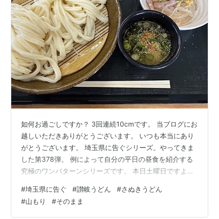
如何お過ごしですか？ 3回連続10cmです。 当ブログにお
越しいただきありがとうございます。 いつも本当にあり
がとうございます。 埼玉県に告ぐシリーズ。やってきま
した第378弾。 例によって自分の平日の昼食を紹介する
究極のワンパターンシリーズです。 本日土曜日ですよ。
PR：Amazonのアソシエイトとして、
#
埼玉県に告ぐ
#
讃岐うどん
#
さぬきうどん
［sankairenzoku10cm］は適格販売により収入を得てい
#
山もり
#
そのまま
ます。 まえがき。 6月第3週。 編集後記 まえがき。 前回
は同シリーズ第377弾で2026年6月第2週の昼食を紹介さ