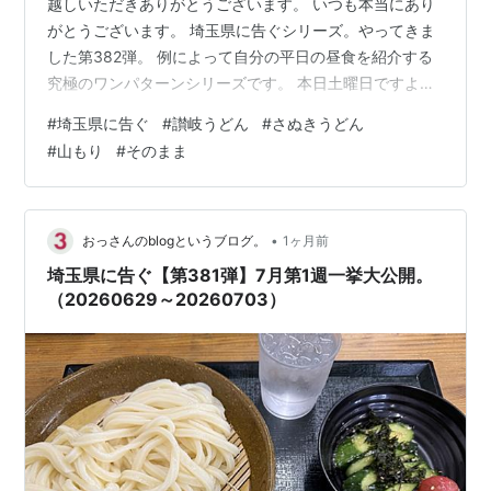
越しいただきありがとうございます。 いつも本当にあり
がとうございます。 埼玉県に告ぐシリーズ。やってきま
した第382弾。 例によって自分の平日の昼食を紹介する
究極のワンパターンシリーズです。 本日土曜日ですよ。
PR：Amazonのアソシエイトとして、
#
埼玉県に告ぐ
#
讃岐うどん
#
さぬきうどん
［sankairenzoku10cm］は適格販売により収入を得てい
#
山もり
#
そのまま
ます。 まえがき。 7月第2週。 編集後記 まえがき。 前回
は同シリーズ第381弾で2026年7月第1週の昼食を紹介さ
せていただきました。 www.sankairenzoku10cm.blue 今
回は2026年7月第2週です…
•
おっさんのblogというブログ。
1ヶ月前
埼玉県に告ぐ【第381弾】7月第1週一挙大公開。
（20260629～20260703）