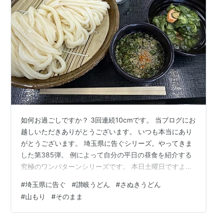
如何お過ごしですか？ 3回連続10cmです。 当ブログにお
越しいただきありがとうございます。 いつも本当にあり
がとうございます。 埼玉県に告ぐシリーズ。やってきま
した第385弾。 例によって自分の平日の昼食を紹介する
究極のワンパターンシリーズです。 本日土曜日ですよ。
PR：Amazonのアソシエイトとして、
#
埼玉県に告ぐ
#
讃岐うどん
#
さぬきうどん
［sankairenzoku10cm］は適格販売により収入を得てい
#
山もり
#
そのまま
ます。 まえがき。 7月第5週。 編集後記 まえがき。 前回
は同シリーズ第384弾で2026年7月第4週の昼食を紹介さ