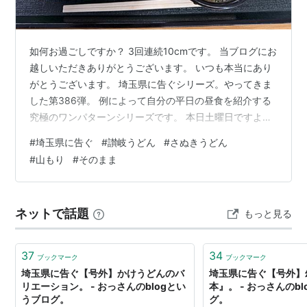
如何お過ごしですか？ 3回連続10cmです。 当ブログにお
越しいただきありがとうございます。 いつも本当にあり
がとうございます。 埼玉県に告ぐシリーズ。やってきま
した第386弾。 例によって自分の平日の昼食を紹介する
究極のワンパターンシリーズです。 本日土曜日ですよ。
PR：Amazonのアソシエイトとして、
#
埼玉県に告ぐ
#
讃岐うどん
#
さぬきうどん
［sankairenzoku10cm］は適格販売により収入を得てい
#
山もり
#
そのまま
ます。 まえがき。 8月第2週。 編集後記 まえがき。 前回
は同シリーズ第385弾で2026年7月第5週の昼食を紹介さ
せていただきました。 www.sankairenzoku10cm.blue 今
ネットで話題
もっと見る
回は2026年8月第2週です…
37
34
ブックマーク
ブックマーク
埼玉県に告ぐ【号外】かけうどんのバ
埼玉県に告ぐ【号外】
リエーション。 - おっさんのblogとい
本』。 - おっさんのb
うブログ。
グ。