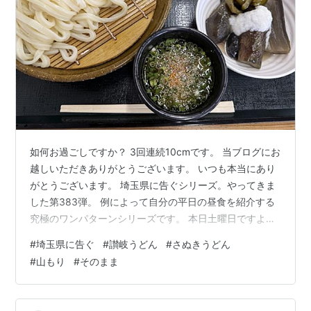
如何お過ごしですか？ 3回連続10cmです。 当ブログにお
越しいただきありがとうございます。 いつも本当にあり
がとうございます。 埼玉県に告ぐシリーズ。やってきま
した第383弾。 例によって自分の平日の昼食を紹介する
究極のワンパターンシリーズです。 本日土曜日ですよ。
PR：Amazonのアソシエイトとして、
#
埼玉県に告ぐ
#
讃岐うどん
#
さぬきうどん
［sankairenzoku10cm］は適格販売により収入を得てい
#
山もり
#
そのまま
ます。 まえがき。 7月第3週。 編集後記 まえがき。 前回
は同シリーズ第382弾で2026年7月第2週の昼食を紹介さ
せていただきました。 www.sankairenzoku10cm.blue 今