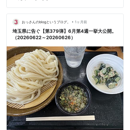
上ではございますが、うどん祭りを開催する運びとなり
ました。 という事で さあ、お待たせしました！（待って
ねーよ！）私の平日（土日、旗日以外）の昼食を一挙大
公開、半年に一度の特別企画でございます。 正月にも
•
おっさんのblogというブログ。
1ヶ月前
『2026年新春…
埼玉県に告ぐ【第379弾】6月第4週一挙大公開。
（20260622～20260626）