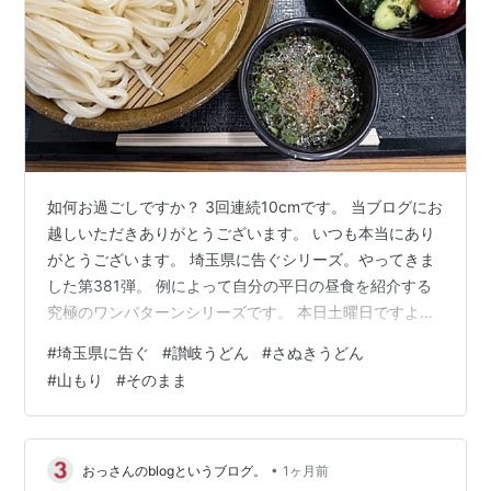
如何お過ごしですか？ 3回連続10cmです。 当ブログにお
越しいただきありがとうございます。 いつも本当にあり
がとうございます。 埼玉県に告ぐシリーズ。やってきま
した第381弾。 例によって自分の平日の昼食を紹介する
究極のワンパターンシリーズです。 本日土曜日ですよ。
PR：Amazonのアソシエイトとして、
#
埼玉県に告ぐ
#
讃岐うどん
#
さぬきうどん
［sankairenzoku10cm］は適格販売により収入を得てい
#
山もり
#
そのまま
ます。 まえがき。 7月第1週。 編集後記 まえがき。 前回
は同シリーズ第379弾で2026年6月第4週の昼食を紹介さ
せていただきました。 www.sankairenzoku10cm.blue 今
回は2026年7月第1週です…
•
おっさんのblogというブログ。
1ヶ月前