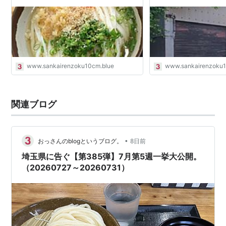
www.sankairenzoku10cm.blue
www.sankairenzoku1
関連ブログ
•
おっさんのblogというブログ。
8日前
埼玉県に告ぐ【第385弾】7月第5週一挙大公開。
（20260727～20260731）