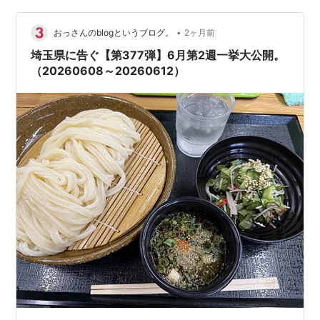
せていただきました。 www.sankairenzoku10cm.blue 今
回は2026年6月第3週です…
•
おっさんのblogというブログ。
2ヶ月前
埼玉県に告ぐ【第377弾】6月第2週一挙大公開。
（20260608～20260612）