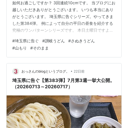
如何お過ごしですか？ 3回連続10cmです。 当ブログにお
越しいただきありがとうございます。 いつも本当にあり
がとうございます。 埼玉県に告ぐシリーズ。やってきま
した第384弾。 例によって自分の平日の昼食を紹介する
究極のワンパターンシリーズです。 本日土曜日ですよ。
PR：Amazonのアソシエイトとして、
#
埼玉県に告ぐ
#
讃岐うどん
#
さぬきうどん
［sankairenzoku10cm］は適格販売により収入を得てい
#
山もり
#
そのまま
ます。 まえがき。 7月第4週。 編集後記 まえがき。 前回
は同シリーズ第383弾で2026年7月第3週の昼食を紹介さ
せていただきました。 www.sankairenzoku10cm.blue 今
回は2026年7月第4週です…
•
おっさんのblogというブログ。
22日前
埼玉県に告ぐ【第383弾】7月第3週一挙大公開。
（20260713～20260717）