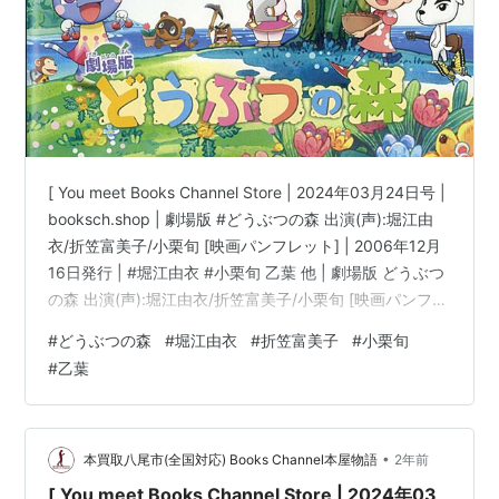
マギ
（ヤムライハ）
モーレツ宇宙海賊（クーリエ）
ゆるゆり♪♪（赤座あかね）
リトルバスターズ！/リトルバスターズ！〜Refrain〜
（直枝理樹）
「K」
/
K RETURN OF KINGS
（櫛名アンナ）
[ You meet Books Channel Store | 2024年03月24日号 |
革命機ヴァルヴレイヴ（七海リオン）
booksch.shop | 劇場版 #どうぶつの森 出演(声):堀江由
衣/折笠富美子/小栗旬 [映画パンフレット] | 2006年12月
ゴールデンタイム（加賀香子）
16日発行 | #堀江由衣 #小栗旬 乙葉 他 | 劇場版 どうぶつ
戦姫絶唱シンフォギアG（セレナ・カデンツァヴナ・
の森 出演(声):堀江由衣/折笠富美子/小栗旬 [映画パンフレ
イヴ）
ット]コンディション:中古 良いコンディション説明文:※
超次元ゲイム ネプテューヌ（ネプギア /パープルシ
#
どうぶつの森
#
堀江由衣
#
折笠富美子
#
小栗旬
古書「良」。[映画パンフレット][※発行所:東宝]
スター）
#
乙葉
[※EAN:4988104036391][※2006年12月16日発行][※数ペ
ゆゆ式（松本頼子）
ージ折れ有][※経年多少劣化有][※表紙折れ・経年…
DD北斗の拳/DD北斗の拳2（ユリア他）
•
本買取八尾市(全国対応) Books Channel本屋物語
2年前
ミス・モノクローム -The Animation-/ミス・モノク
ローム -The Animation- 2/ミス・モノクローム -The
[ You meet Books Channel Store | 2024年03