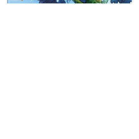
[ You meet Books Channel Store | 2023年12月31日号 |
booksch.shop | 劇場版 #どうぶつの森 出演(声):堀江由
衣/折笠富美子/小栗旬 [映画パンフレット] | 2006年12月
16日発行 | #堀江由衣 #小栗旬 乙葉 他 | 劇場版 どうぶつ
の森 出演(声):堀江由衣/折笠富美子/小栗旬 [映画パンフレ
ット]コンディション:中古 良いコンディション説明文:※
#
どうぶつの森
#
堀江由衣
#
折笠富美子
#
小栗旬
古書「良」。[映画パンフレット][※発行所:東宝]