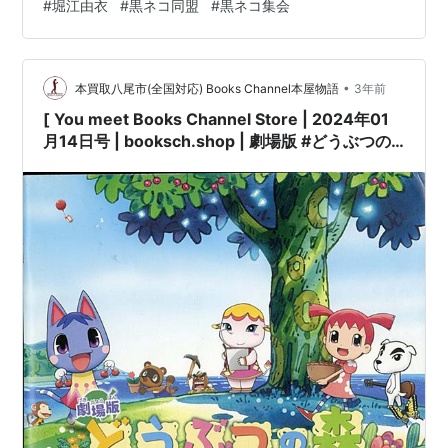
#
堀江由衣
#
黒ネコ同盟
#
黒ネコ集会
ございます。【会場】市川市文化会館 大ホール【申込受
付期間】2/1（木）12:00～2/13（火）23:59
www.kuroneko-union.com 申し込みは2月から、忘れな
•
いようにしましょう！ まだファンクラブに入っていない
本買取八尾市(全国対応) Books Channel本屋物語
3年前
人は今からでも間に合いま…
[ You meet Books Channel Store | 2024年01
月14日号 | booksch.shop | 劇場版 #どうぶつの
森 出演(声):堀江由衣/折笠富美子/小栗旬 [映画パ
ンフレット] | 2006年12月16日発行 | #堀江由衣
#小栗旬 乙葉 他 |