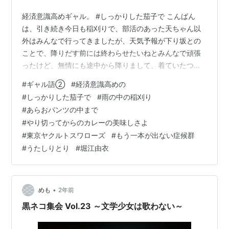
D.C.II〜ダ・カーポII〜（朝倉由夢）
経済意識高めギャル。 #しっかりした茄子で こんばん
東京魔人學園剣風帖 龍龍 （美里葵）
は、引き続き今日も稲刈りで、部活のあった天ちゃん以
外はみんなで行ってきましたが、天気予報が下り坂との
ながされて藍蘭島（すず）
ことで、降りだす前には終わらせたいねとみんなで頑張
ひぐらしのなく頃に解（羽入）
ったけど、無情にも途中から降りまして、着ていたつな
一騎当千 Great Guardians/一騎当千 XTREME
ぎはもちろん、パンツまでずぶ濡れになりながら、でも
XECUTOR（孫権仲謀）
#
ギャル語②
#
経済意識高めの
昼休みにしたら気持ちが途切れるからと、意地で作業を
#
しっかりした茄子で
#
雨の中の稲刈り
とらドラ!（櫛枝実乃梨）
やり終えて食べたカレーの美味しかったこと。このお米
#
あらおパンツの中まで
ヴァンパイア騎士/ヴァンパイア騎士 Guilty（黒主優
のおかげで、米騒動の中でも美味しいご飯が食べられ
#
やり切ってからのカレーの美味しさよ
姫）
る。ありがたいことなのですおむこんです。脱穀は稲穂
#
東京ヤクルトスワローズ
#
もう一本が出ない症候群
の乾燥具合にも依るみたいだけど、再来週かなと。来週
ドルアーガの塔 〜the Aegis of URUK〜/ドルアーガ
#
うたしりとり
#
堀江由衣
末はボートの本番なので、その方がありがたいけれど
の塔 〜the Sword of URUK〜（ファティナ）
ね…
青い花（井汲京子）
うみねこのなく頃に（右代宮真里亞）
•
めも
2年前
うみものがたり〜あなたがいてくれたコト〜（ウリ
黒ネコ集会 Vol.23 ～文学少女は歌わない～
ン）
かなめも（西田はるか）