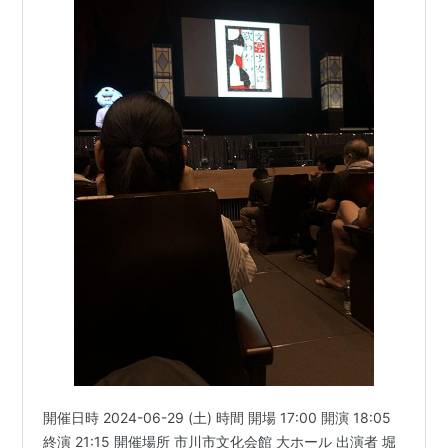
GA 芸術科アートデザインクラス（ナミコさん）
ルパン三世VS名探偵コナン（ミラ・ジュリエッタ・
ヴェスパランド王女）
ハヤテのごとく!!（ソニア・シャフルナーズ）
夏のあらし！/夏のあらし！春夏冬中（山崎加奈子）
けんぷファー/けんぷファー fur die Liebe（美嶋紅
音）
咲-Saki-（福路美穂子）
化物語/偽物語/猫物語（黒）/＜物語＞シリーズセカ
ンドシーズン/終物語（羽川翼）
あそびにいくヨ！（ジェンス）
オオカミさんと七人の仲間たち（桐木アリス）
おとめ妖怪 ざくろ（鬼灯）
ぬらりひょんの孫/ぬらりひょんの孫 千年魔京（雪女
（氷麗））
開催日時 2024-06-29 (土) 時間 開場 17:00 開演 18:05
B型H系（竹下美春）
終演 21:15 開催場所 市川市文化会館 大ホール 出演者 堀