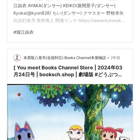
江由衣 AYAKA(ダンサー) KEIKO(座間景子/ダンサー)
迷い猫オーバーラン！（鳴子叶絵）
Kyoka(@kyon828) ちい(ダンサー) クマスター 野牧幸矢
アスタロッテのおもちゃ！（エフィ）
白浜灯奈乃 室井海人 関連リンク https://www.kuroneko-
快盗天使ツインエンジェル〜キュンキュン☆ときめ
union.com/news/2024/0126120000.html セットリスト
#
堀江由衣
きパラダイス！！〜
（テスラ）
www.bilibili.com ゆい：黒ネコ集会に来て下さった皆さ
ドラゴンクライシス！（マルガ）
ま！ありがとうございました！皆さまのおかげでとても
楽しいイベントになりました♪冷静なよ…
猫神やおよろず（古宮柚子）
•
本買取八尾市(全国対応) Books Channel本屋物語
2年前
輪るピングドラム（夏芽真砂子）
[ You meet Books Channel Store | 2024年03
ペルソナ4/ペルソナ4 ザ・ゴールデン（里中千枝）
月24日号 | booksch.shop | 劇場版 #どうぶつの
DOG DAYS/DOG DAYS´ /DOG DAYS″（
ミルヒオー
森 出演(声):堀江由衣/折笠富美子/小栗旬 [映画パ
レ・F・ビスコッテ
ィ）
ンフレット] | 2006年12月16日発行 | #堀江由衣
#小栗旬 乙葉 他 |
あらしのよるに〜ひみつのともだち〜 （ミイ）
さくら荘のペットな彼女
（
赤坂龍之介、メイドちゃ
ん
）
シャイニング・ハーツ〜幸せのパン〜 （ルフィー
ナ・ウィンダリア）
バトルスピリッツ ソードアイズ（キザクラ）