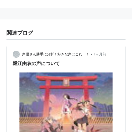
略歴
1995年、アーツビジョン付属・日本ナレーション演技
研究所第11期特待生として入所。
1996年、本名の堀江由子として活動していたが、堀江
関連ブログ
由衣に改名することをラジオで発表。
1997年、ゲーム『ボイスファンタジア・失われたボイ
スパワー』で、声優デビュー。
•
声優さん勝手に分析！好きな声はこれ！！
1ヶ月前
1998年、ポニーキャニオンよりシングル「my best
堀江由衣の声について
friend」でソロ歌手としてデビュー。
2000年、所属レーベルをスターチャイルドに移籍、1st
アルバム『水たまりに映るセカイ』発売。
「やまとなでしこ」「Aice5」「黒薔薇保存会」などユ
ニット活動でも人気を集めた。
2007年、アーツビジョンを退所。フリーランスを経
て、同年11月よりVIMS（ヴィムス）に所属。
2010年、第4回声優アワードで助演女優賞を受賞。