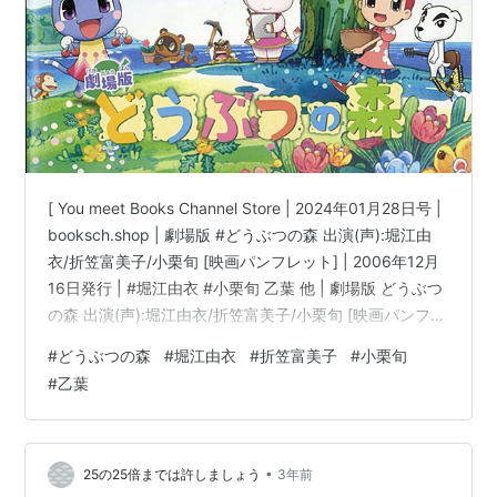
アルバム
水たまりに映るセカイ（2000年12月21日）
黒猫と月気球をめぐる冒険（2001年11月29日）
sky（2003年7月24日）
楽園（2004年4月28日）
[ You meet Books Channel Store | 2024年01月28日号 |
嘘つきアリスとくじら号をめぐる冒険（2005年11月
booksch.shop | 劇場版 #どうぶつの森 出演(声):堀江由
23日）
衣/折笠富美子/小栗旬 [映画パンフレット] | 2006年12月
Darling（2008年1月30日）
16日発行 | #堀江由衣 #小栗旬 乙葉 他 | 劇場版 どうぶつ
HONEY JET!!（2009年7月15日）
の森 出演(声):堀江由衣/折笠富美子/小栗旬 [映画パンフレ
ット]コンディション:中古 良いコンディション説明文:※
秘密 （2012年2月22日）
#
どうぶつの森
#
堀江由衣
#
折笠富美子
#
小栗旬
古書「良」。[映画パンフレット][※発行所:東宝]
ワールドエンドの庭 （2015年1月7日）
#
乙葉
[※EAN:4988104036391][※2006年12月16日発行][※数ペ
ージ折れ有][※経年多少劣化有][※表紙折れ・経年…
ベストアルバム
•
25の25倍までは許しましょう
3年前
ほっ？ （2003年3月26日）