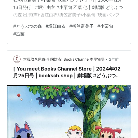
16日発行 | #堀江由衣 #小栗旬 乙葉 他 | 劇場版 どうぶつ
劇場アニメ
の森 出演(声):堀江由衣/折笠富美子/小栗旬 [映画パンフレ
ット]コンディション:中古 良いコンディション説明文:※
劇場版 どうぶつの森（あいちゃん）
#
どうぶつの森
#
堀江由衣
#
折笠富美子
#
小栗旬
古書「良」。[映画パンフレット][※発行所:東宝]
#
乙葉
劇場版 K MISSING KINGS（櫛名アンナ）
[※EAN:4988104036391][※2006年12月16日発行][※数ペ
モーレツ宇宙海賊 ABYSS OF HYPERSPACE -亜空の
ージ折れ有][※経年多少劣化有][※表紙折れ・経年…
深淵-（クーリエ）
•
本買取八尾市(全国対応) Books Channel本屋物語
2年前
傷物語I 鉄血篇（羽川翼）
[ You meet Books Channel Store | 2024年02
ゲーム
月25日号 | booksch.shop | 劇場版 #どうぶつの
森 出演(声):堀江由衣/折笠富美子/小栗旬 [映画パ
Kanon（月宮あゆ）
ンフレット] | 2006年12月16日発行 | #堀江由衣
#小栗旬 乙葉 他 |
DEAD OR ALIVE シリーズ（ヒトミ）
SAKURA〜雪月華〜（草薙小雪）
マグナカルタ（リース）
シャイニング・ウィンド（クレハ）
ペルソナ4シリーズ（里中千枝）