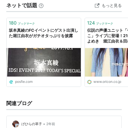
シャーマンキング（アイアンメイデン・ジャンヌ）
ネットで話題
もっと見る
ると現れるブラック羽川に！？ 堀江由衣さんのかわい…
Kanon（月宮あゆ）
SAMURAI DEEPER KYO（椎名ゆや）
180
124
ブックマーク
ブックマーク
スパイラル 〜推理の絆〜（竹内理緒）
坂本真綾のFCイベントにゲスト出演し
伝説の声優ユニット「
た堀江由衣がガチオタっぷりを披露
こ」ライブに登場！2
陸上防衛隊まおちゃん（丸山シルヴィア）
よめき 堀江由衣＆田
ウルトラマニアック（立石亜由）
全曲配信開始
D.C.〜ダ・カーポ〜（白河ことり）
瓶詰妖精（さらら）
魔探偵ロキRAGNAROK（大堂寺繭良）
十兵衛ちゃん2 〜シベリア柳生の逆襲〜（
菜ノ花自
posfie.com
www.oricon.co.jp
由）
絢爛舞踏祭 ザ・マーズ・デイブレイク（東原恵）
スクールランブル/スクールランブル二学期（沢近愛
関連ブログ
理）
双恋/フタコイ オルタナティブ（一条薫子）
•
げひらの草子
2年前
IGPX（フ
ァンティーヌ・ヴァルジャン
）