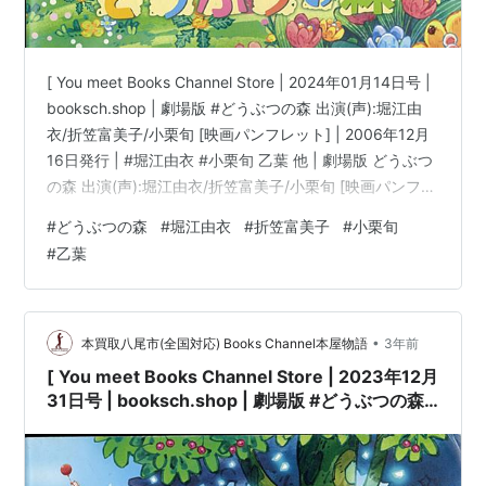
[ You meet Books Channel Store | 2024年01月14日号 |
booksch.shop | 劇場版 #どうぶつの森 出演(声):堀江由
衣/折笠富美子/小栗旬 [映画パンフレット] | 2006年12月
16日発行 | #堀江由衣 #小栗旬 乙葉 他 | 劇場版 どうぶつ
の森 出演(声):堀江由衣/折笠富美子/小栗旬 [映画パンフレ
ット]コンディション:中古 良いコンディション説明文:※
#
どうぶつの森
#
堀江由衣
#
折笠富美子
#
小栗旬
古書「良」。[映画パンフレット][※発行所:東宝]
#
乙葉
[※EAN:4988104036391][※2006年12月16日発行][※数ペ
ージ折れ有][※経年多少劣化有][※表紙折れ・経年…
•
本買取八尾市(全国対応) Books Channel本屋物語
3年前
[ You meet Books Channel Store | 2023年12月
31日号 | booksch.shop | 劇場版 #どうぶつの森
出演(声):堀江由衣/折笠富美子/小栗旬 [映画パン
フレット] | 2006年12月16日発行 | #堀江由衣 #
小栗旬 乙葉 他 |