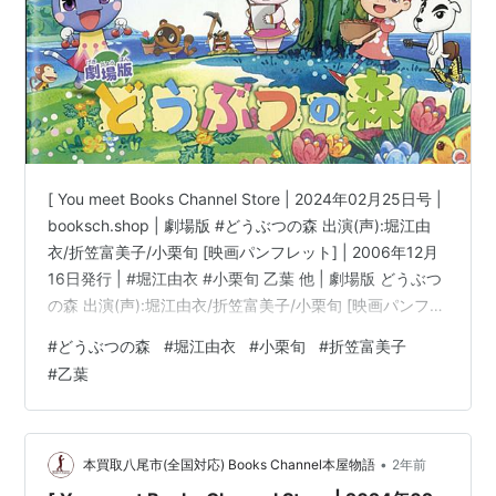
ルーンファクトリー3（ダリア）
シャイニング・ハーツ（ルフィーナ）
ブレイズ・ユニオン（シスキア）
ネプテューヌシリーズ（超次元ゲイム ネプテューヌ
mk2以降）（ネプギア/パープルシスター）
つくものがたり（皆見遙香）
シャイニング・ブレイド（トウカ）
[ You meet Books Channel Store | 2024年02月25日号 |
booksch.shop | 劇場版 #どうぶつの森 出演(声):堀江由
英雄伝説 閃の軌跡/英雄伝説 閃の軌跡 II（アリサ・ラ
衣/折笠富美子/小栗旬 [映画パンフレット] | 2006年12月
インフォルト）
16日発行 | #堀江由衣 #小栗旬 乙葉 他 | 劇場版 どうぶつ
神撃のバハムート（ティナ）
の森 出演(声):堀江由衣/折笠富美子/小栗旬 [映画パンフレ
STELLA GLOW（マリー）
ット]コンディション:中古 良いコンディション説明文:※
#
どうぶつの森
#
堀江由衣
#
小栗旬
#
折笠富美子
古書「良」。[映画パンフレット][※発行所:東宝]
特撮
#
乙葉
[※EAN:4988104036391][※2006年12月16日発行][※数ペ
ージ折れ有][※経年多少劣化有][※表紙折れ・経年…
烈車戦隊トッキュウジャー（ワゴンの声）
•
ラジオ
本買取八尾市(全国対応) Books Channel本屋物語
2年前