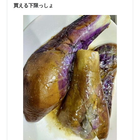
買える下限っしょ
うえきの法則（ペコル）
ぱにぽにだっしゅ！（上原都）
魔法先生ネギま！/ネギま！？（佐々木まき絵）
まほらば Heartful Days（茶ノ畑珠実）
いぬかみっ！（ようこ）
乙女はお姉さまに恋してる（宮小路瑞穂）
かしまし〜ガール・ミーツ・ガール〜（神泉やす
菜）
ゼロの使い魔/ゼロの使い魔〜双月の騎士〜/ゼロの使
い魔〜三美姫の輪舞〜/ゼロの使い魔F（シエスタ）
アイドルマスター XENOGLOSSIA（萩原雪歩）
がくえんゆーとぴあ まなびストレート！（天宮学
美）
シャイニング・ティアーズ・クロス・ウィンド（呉
羽冬華）
スカイガールズ（藤枝七恵）