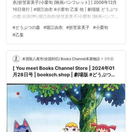
（2004年10月27日）
衣/折笠富美子/小栗旬 [映画パンフレット] | 2006年12月
16日発行 | #堀江由衣 #小栗旬 乙葉 他 | 劇場版 どうぶつ
ヒカリ（2006年5月24日）
の森 出演(声):堀江由衣/折笠富美子/小栗旬 [映画パンフレ
Days（2007年5月2日）
ット]コンディション:中古 良いコンディション説明文:※
#
どうぶつの森
#
堀江由衣
#
折笠富美子
#
小栗旬
恋する天気図 （2007年8月17日）
古書「良」。[映画パンフレット][※発行所:東宝]
#
乙葉
バニラソルト（2008年10月22日）
[※EAN:4988104036391][※2006年12月16日発行][※数ペ
ージ折れ有][※経年多少劣化有][※表紙折れ・経年…
silky heart （2009年1月28日）
YAHHO!! （2009年8月26日）
•
本買取八尾市(全国対応) Books Channel本屋物語
3年前
インモラリスト（2011年2月2日）
[ You meet Books Channel Store | 2024年01
PRESENTER（2011年5月25日）
月28日号 | booksch.shop | 劇場版 #どうぶつの
森 出演(声):堀江由衣/折笠富美子/小栗旬 [映画パ
Coloring （2012年1月18日）
ンフレット] | 2006年12月16日発行 | #堀江由衣
夏の約束 （2012年7月25日）
#小栗旬 乙葉 他 |
Golden Time （2013年11月13日）
The♡World's♡End （2014年3月12日）
Stay With Me（2015年3月4日）
アシンメトリー（2015年11月14日）