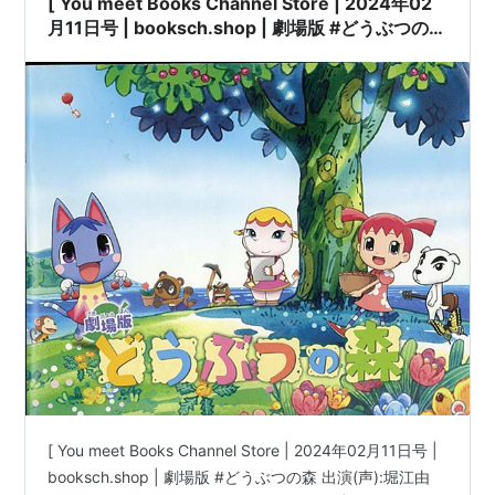
[ You meet Books Channel Store | 2024年02
堀江由衣の天使のたまご（文化放送）
月11日号 | booksch.shop | 劇場版 #どうぶつの森
出演(声):堀江由衣/折笠富美子/小栗旬 [映画パン
ディスコグラフィ
フレット] | 2006年12月16日発行 | #堀江由衣 #
小栗旬 乙葉 他 |
シングル
ポニーキャニオン
my best friend（1998年11月18日）
brand-new コミュニケイション （1999年3月17日）
スターチャイルド
Love Destiny（2001年5月16日）
キラリ☆宝物（2002年2月28日）
ALL MY LOVE（2002年7月24日）
心晴れて 夜も明けて（2004年2月4日）
[ You meet Books Channel Store | 2024年02月11日号 |
スクランブル（堀江由衣 with UNSCANDAL）
booksch.shop | 劇場版 #どうぶつの森 出演(声):堀江由