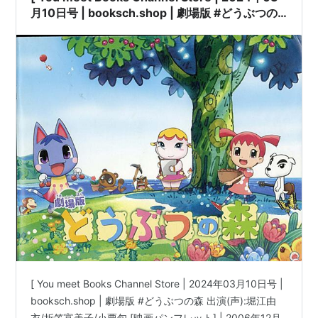
月10日号 | booksch.shop | 劇場版 #どうぶつの
Animation- 3（ミス・モノクローム）
森 出演(声):堀江由衣/折笠富美子/小栗旬 [映画パ
ブラック・ブレット（天童木更）
ンフレット] | 2006年12月16日発行 | #堀江由衣
クロスアンジュ 天使と竜の輪舞（サラ）
#小栗旬 乙葉 他 |
青春×機関銃（矢島鼎）
アブソリュート・デュオ（九十九朔夜）
Classroom☆Crisis（小鳥遊カオルコ）
下ネタという概念が存在しない退屈な世界（鬼頭鼓
修理）
緋弾のアリアAA（夾竹桃）
すべてがFになる THE PERFECT INSIDER（儀同世津
子）
魔法つかいプリキュア！（リコ/キュアマジカル）
この素晴らしい世界に祝福を！（ウィズ）
坂本ですが？
（黒沼あいな）
[ You meet Books Channel Store | 2024年03月10日号 |
ハンドレッド（シャーロット・ディマンディウス）
booksch.shop | 劇場版 #どうぶつの森 出演(声):堀江由
初恋モンスター（二階堂夏歩）
衣/折笠富美子/小栗旬 [映画パンフレット] | 2006年12月