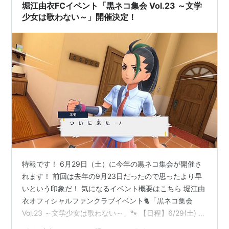
堀江由衣FCイベント「黒ネコ集会 Vol.23 ～文学
BEST ALBUM（2012年9月20日）
少女は歌わない～」開催決定！
書籍
「金魚鉢プラネット」
「ストロベリー日和」
「堀江由衣をめぐる冒険・冒険の書」
「LAST DANCE―黒薔薇保存会The FILE」
「空散歩日和」
リスト::声優/は行
特報です！ 6月29日（土）に今年の黒ネコ集会が開催さ
れます！ 前回は去年の9月23日だったので思ったより早
いという印象だ！ 気になるイベント概要はこちら 堀江由
衣オフィシャルファンクラブイベント🐈「黒ネコ集会
Vol.23 ～文学少女は歌わない～」🐾 【日程】6/29(土) 開
場17:00/開演18:00※開場・開演時刻は変更になる場合が