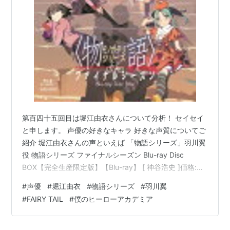
主な出演作品
TVアニメ
鉄コミュニケイション（ハルカ）
To Heart
/To Heart 〜Remember my memories〜
（HMX-12マルチ）
無限のリヴァイアス（ミシェル・ケイ）
第百四十五回目は堀江由衣さんについて分析！ セイセイ
ラブひな（成瀬川なる）
と申します。 声優の好きなキャラ 好きな声質についてご
アルジェントソーマ（スー・ハリス）
紹介 堀江由衣さんの声といえば 「物語シリーズ」羽川翼
六門天外モンコレナイト（柊六奈）
役 物語シリーズ ファイナルシーズン Blu-ray Disc
Sci-Fi HARRY（キャサリン・チャップマン）
BOX【完全生産限定版】【Blu-ray】 [ 神谷浩史 ]価格:
34848 円楽天で詳細を見る セイセイは羽川翼推し！ ク
フルーツバスケット（本田透）
#
声優
#
堀江由衣
#
物語シリーズ
#
羽川翼
リアな声が清楚なイメージを倍増している！ 「何でもは
シスター・プリンセス/シスター・プリンセス Re
#
FAIRY TAIL
#
僕のヒーローアカデミア
知らないわよ。知ってることだけ」というセリフが印象
Pure（咲耶）
的！！ 本当に何でも知っていそうな声が素晴らし
おじゃる丸（根津ほか）
い！！！ そして知的でいつも我慢している羽川が爆発す