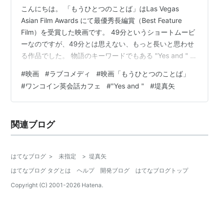
こんにちは。 「もうひとつのことば」はLas Vegas
Asian Film Awards にて最優秀長編賞（Best Feature
Film）を受賞した映画です。 49分というショートムービ
ーなのですが、49分とは思えない、もっと長いと思わせ
る作品でした。 物語のキーワードでもある "Yes and " 状
況を受け入れ、次へ。 コロナ過でオリンピックは延期に
#
映画
#
ラブコメディ
#
映画「もうひとつのことば」
なり、会社勤めはリモートワークに、自粛自粛で失業や
#
ワンコイン英会話カフェ
#
"Yes and "
#
堤真矢
廃業、先の見えない不安だらけの生活の中でちょっとし
た息抜きを見つけて楽しむ。Z世代ってこういう感覚で生
きているのかしら？ と。 英会話カフェで出会った２人が
関連ブログ
意気投合し、ゲーム感覚で楽し…
はてなブログ
>
未指定
>
堤真矢
はてなブログ タグとは
ヘルプ
開発ブログ
はてなブログトップ
Copyright (C) 2001-
2026
Hatena.