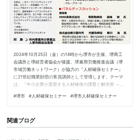
2024年10月25日（金）の14時から堺市が主催、堺商工
会議所と堺経営者協会が後援、堺雇用労働推進会議（堺
市域労働ネットワーク）が協力の『人材確保セミナー』
に21世紀職業財団の客員講師として登壇します。テーマ
は、「中小企業が直面する人材確保の課題と解決策 ～多
様な人材を活かす職場環境整備のヒント～」です。
#
堺市
#
人材確保セミナー
#
堺市人材確保セミナー
関連ブログ