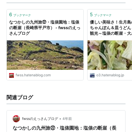
6
5
ブックマーク
ブックマーク
なつかしの九州旅㉒・塩俵園地：塩俵
優しい美味さ！生月島
の断崖（長崎県平戸市） - fwssのえっ
ちゃんぽん＆皿うどん！
さんブログ
観光～塩俵の断崖・大
草原【大分佐賀長崎〜
⑧】 - 日本酒好きの
言うとるわ。( ´ ω`)
fwss.hatenablog.com
o3.hatenablog.jp
関連ブログ
•
fwssのえっさんブログ
4年前
なつかしの九州旅㉒・塩俵園地：塩俵の断崖（長