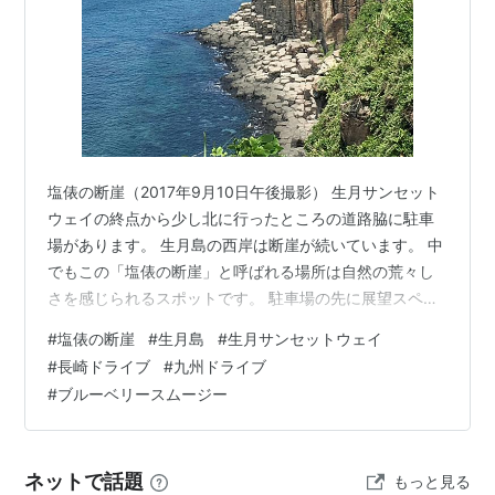
塩俵の断崖（2017年9月10日午後撮影） 生月サンセット
ウェイの終点から少し北に行ったところの道路脇に駐車
場があります。 生月島の西岸は断崖が続いています。 中
でもこの「塩俵の断崖」と呼ばれる場所は自然の荒々し
さを感じられるスポットです。 駐車場の先に展望スペー
スがあり、そこからだとよく見えます。 この奇岩は柱状
#
塩俵の断崖
#
生月島
#
生月サンセットウェイ
節理といい、溶岩台地の上に玄武岩が重なり、垂直方向
#
長崎ドライブ
#
九州ドライブ
に亀裂が入って五〜七角形の断面を作ることにより、あ
#
ブルーベリースムージー
たかも柱がいくつも立っているような形になります。 南
北に500ｍ、高さ約20ｍの規模があります。（平戸観光
協会HPより） 塩俵の断崖で売っているブルーベリースム
ネットで話題
もっと見る
ージー（400円） 駐車…