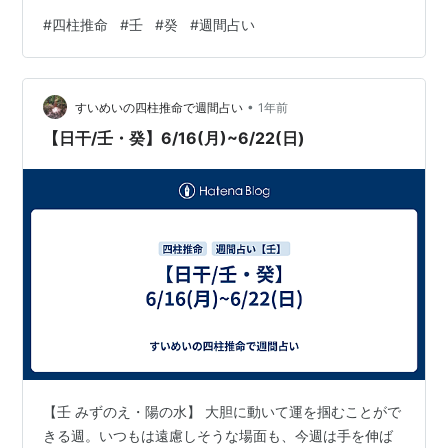
#
四柱推命
#
壬
#
癸
#
週間占い
•
すいめいの四柱推命で週間占い
1年前
【日干/壬・癸】6/16(月)~6/22(日)
【壬 みずのえ・陽の水】 大胆に動いて運を掴むことがで
きる週。いつもは遠慮しそうな場面も、今週は手を伸ば