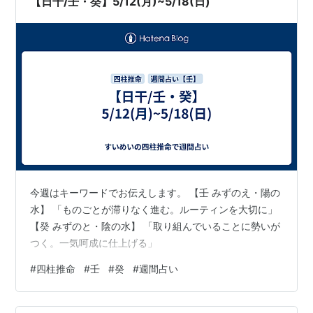
【日干/壬・癸】5/12(月)~5/18(日)
今週はキーワードでお伝えします。 【壬 みずのえ・陽の
水】 「ものごとが滞りなく進む。ルーティンを大切に」
【癸 みずのと・陰の水】 「取り組んでいることに勢いが
つく。一気呵成に仕上げる」
#
四柱推命
#
壬
#
癸
#
週間占い