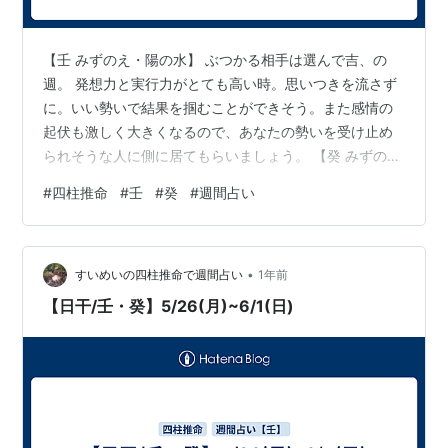
【壬 みずのえ・陽の水】 ぶつかる相手は選んで吉、の
週。 発想力と実行力がとても高い時。思いつきを流さず
に。いい勢いで結果を掴むことができそう。また感情の
起伏も激しく大きくなるので、あなたの勢いを受け止め
られそうな人に側に居てもらいましょう。 【癸 みずの
と・陰の水】 互いを高め合える週。 あなた自身もそうで
#
四柱推命
#
壬
#
癸
#
週間占い
すし、周りにもいい勢いを持っている人が現れそうで
す。あなたの勢いをその人に足すことで、一緒にレベル
の高いものごとに挑むことも可能です。挑戦の時。
•
すいめいの四柱推命で週間占い
1年前
【日干/壬・癸】5/26(月)~6/1(日)