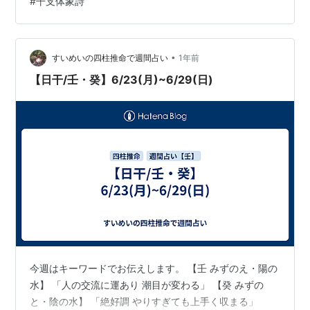
#
干支体象詩
が、それを実行するのは難しい。」 この漢文を読みます
と、力士を思い浮かびます。 小兵が大兵に勝ち、番付の
下の相撲取りが上の相撲取りに勝つ事は 偶にあり、聴衆
を楽しませてくれます。これは、運であったり、持ち前
•
すいめいの四柱推命で週間占い
1年前
の技で あったり…
【日干/壬・癸】6/23(月)~6/29(日)
今週はキーワードでお伝えします。 【壬 みずのえ・陽の
水】 「人の交流に運あり 潮目が変わる」 【癸 みずの
と・陰の水】 「絶好調 やりすぎても上手く収まる」