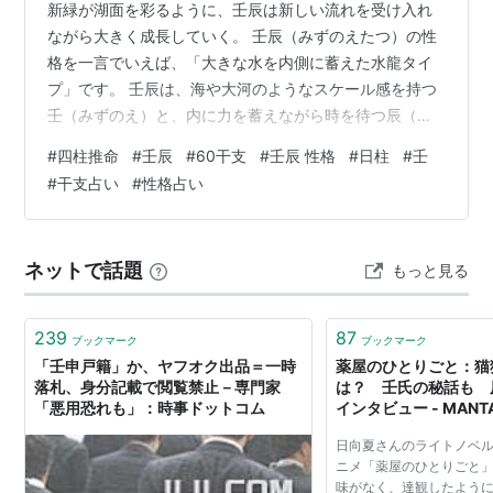
新緑が湖面を彩るように、壬辰は新しい流れを受け入れ
ながら大きく成長していく。 壬辰（みずのえたつ）の性
格を一言でいえば、「大きな水を内側に蓄えた水龍タイ
プ」です。 壬辰は、海や大河のようなスケール感を持つ
壬（みずのえ）と、内に力を蓄えながら時を待つ辰（た
つ）が重なる日柱です。 表面は穏やかで落ち着いて見え
#
四柱推命
#
壬辰
#
60干支
#
壬辰 性格
#
日柱
#
壬
ても、内側には大きな構想、深い洞察、そして一気に流
#
干支占い
#
性格占い
れを変える底力を秘めています。すぐに動き出すタイプ
ではありませんが、人生全体で見ると、あとから存在感
が増していく人が多い干支です。 一方で、考えすぎる、
ネットで話題
もっと見る
抱え込みすぎる、本音を見せないまま疲れてしまう面も
あります。大きな器を持つぶん、動き出すまで…
239
87
ブックマーク
ブックマーク
「壬申戸籍」か、ヤフオク出品＝一時
薬屋のひとりごと：猫
落札、身分記載で閲覧禁止－専門家
は？ 壬氏の秘話も 
「悪用恐れも」：時事ドットコム
インタビュー - MAN
たんウェブ）
日向夏さんのライトノベ
ニメ「薬屋のひとりごと
味がなく、達観したよう