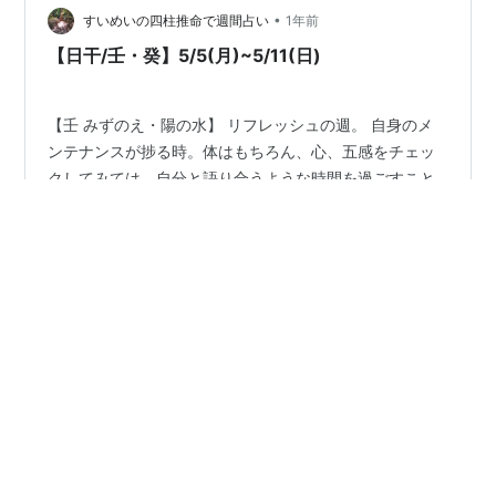
•
すいめいの四柱推命で週間占い
1年前
【日干/壬・癸】5/5(月)~5/11(日)
【壬 みずのえ・陽の水】 リフレッシュの週。 自身のメ
ンテナンスが捗る時。体はもちろん、心、五感をチェッ
クしてみては。自分と語り合うような時間を過ごすこと
ができそうです。隠れた願望が浮き彫りになることも。
【癸 みずのと・陰の水】 お出かけ日和の週。 旅行にツ
キあり。ものづくりに関する施設、体験型のミュージア