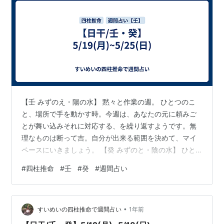
【壬 みずのえ・陽の水】 黙々と作業の週。 ひとつのこ
と、場所で手を動かす時。今週は、あなたの元に頼みご
とが舞い込みそれに対応する、を繰り返すようです。無
理なものは断って吉。自分が出来る範囲を決めて、マイ
ペースにいきましょう。 【癸 みずのと・陰の水】 ひと
りでも、みんなでも楽しめる週。 ものごとを精力的に処
#
四柱推命
#
壬
#
癸
#
週間占い
理できる時。周りの助けを借りてバランスよく立ち回る
ことができそうです。活発なコミュニケーションが望め
るので、気になる人には声をかけて、また、お誘いには
•
応じることをおすすめします。
すいめいの四柱推命で週間占い
1年前