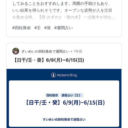
してみることをおすすめします。周囲の手助けもあり、
いい結果を得られそうです。オープンな姿勢が人を注目
を集める時。 【癸 みずのと・陰の水】 一点集中が功を
奏する週。ひとつのものごとを追い求める姿勢が、周り
#
四柱推命
#
壬
#
癸
#
週間占い
にいい影響を与えるでしょう。古今東西の偉人の知恵を
借りるのもアリ。巨人の肩に乗ってレベルアップを図れ
そうです。楽しんで。
•
すいめいの四柱推命で週間占い
1年前
【日干/壬・癸】6/9(月)~6/15(日)