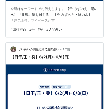
今週はキーワードでお伝えします。 【壬 みずのえ・陽の
水】 「挑戦。壁を越える」 【癸 みずのと・陰の水】
「運気上昇。マイペースが吉」
#
四柱推命
#
壬
#
癸
#
週間占い
•
すいめいの四柱推命で週間占い
1年前
【日干/壬・癸】6/2(月)~6/8(日)