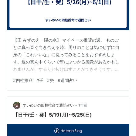
【壬 みずのえ・陽の水】 マイペース推奨の週。 ものご
とに真っ直ぐ向き合える時。周りのことは気にせずに自
身の「これいいな」に従ってみることをおすすめしま
す。週の真ん中くらいで壁にぶつかる感覚があるかもし
れませんが、するりと抜け出すことができそうです。状
況を面白がって吉。 【癸 みずのと・陰の水】 雨降って
#
四柱推命
#
壬
#
癸
#
週間占い
地固まる、の週。 自分の行いが人を助けていたり、トラ
ブルを未然に防いでいた。今週は、そんな風に後から振
り返ると「私、いい仕事したな」と感じることがありそ
•
うです。成り行きに身を任せつつ行動できる時。
すいめいの四柱推命で週間占い
1年前
【日干/壬・癸】5/19(月)~5/25(日)