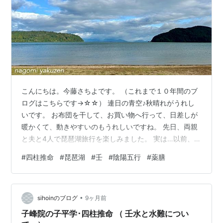
こんにちは。今藤さちよです。 （これまで１０年間のブ
ログはこちらです→☆☆） 連日の青空♪秋晴れがうれし
いです。 お布団を干して、お買い物へ行って、日差しが
暖かくて、動きやすいのもうれしいですね。 先日、両親
と夫と4人で琵琶湖旅行を楽しみました。 実は…以前、四
柱推命の初級講座を受けたときに、先生から、「あなた
#
四柱推命
#
琵琶湖
#
壬
#
陰陽五行
#
薬膳
は琵琶湖ね」と言われたことがあります。 四柱推命（し
ちゅうすいめい）とは、陰陽五行の考え方をもちいて、
生年月日から、性格や運勢などを占うもの。 私も、占い
•
師の先生から、占い的要素からみる陰陽五行を学んでい
sihoinのブログ
9ヶ月前
ます。 私は、壬（みずのえ）という大きな海や湖をあら
子峰院の子平学･四柱推命 （ 壬水と水難につい
わすタイプなのですが、 命式（め…