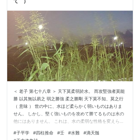
て ）
＜ 老子 第七十八章 ＞ 天下莫柔弱於水。 而攻堅強者莫能
勝 以其無以易之 弱之勝強 柔之勝剛 天下莫不知、莫之行
（ 意味 ） 世の中に、水ほど柔らかく弱いものはありま
せん。 しかし、堅く強いものを攻めて勝てるものは水の
他にはありません。 これは、水の柔弱な性格を変えられ
ないからです。 弱いものが強いものに勝ち、柔らかいも
#
子平学
#
四柱推命
#
壬
#
水難
#
滴天髄
のが堅いものに勝つ事を 世の中に知らない人はいません