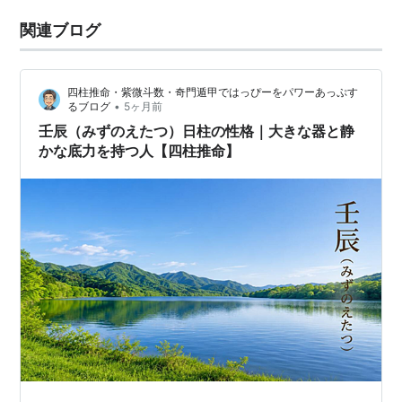
関連ブログ
四柱推命・紫微斗数・奇門遁甲ではっぴーをパワーあっぷす
•
るブログ
5ヶ月前
壬辰（みずのえたつ）日柱の性格｜大きな器と静
かな底力を持つ人【四柱推命】