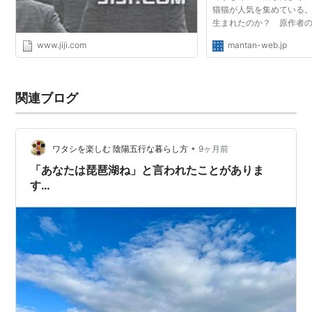
猫猫が人気を集めている
生まれたのか？ 原作者
た。
www.jiji.com
mantan-web.jp
関連ブログ
•
ワタシを楽しむ 陰陽五行な暮らし方
9ヶ月前
「あなたは琵琶湖ね」と言われたことがありま
す…