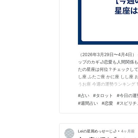
（2026年3月29日〜4月4
ップのカギ🌙恋愛も人間関係も
たの星座は何位？チェックしてみ
し座 ふたご座 かに座 しし座 
うお座 今週の運勢ランキング 
最高潮の1週間✨気になる人と
#
占い
#
タロット
#
今日の運
能性があります。 👉アドバ
#
週間占い
#
恋愛
#
スピリチ
て行動を。軽い言葉…
•
Leiの星屑めっせーじ🌙
4ヶ月前