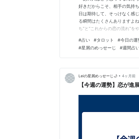
好きだからこそ、相手の気持
日は期待して、そっけなく感
る瞬間はたくさんありますよね
ち”と“これからの恋の流れ”を
気持ち 今のあの人は、あなた
#
占い
#
タロット
#
今日の運
気持ちを持っている可能性があ
#
星屑のめっせーじ
#
週間占
出すのが得意ではないのかもし
•
Leiの星屑めっせーじ🌙
4ヶ月前
【今週の運勢】恋が進展