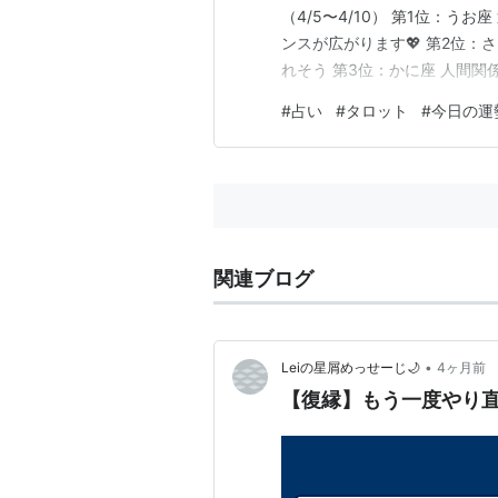
（4/5〜4/10） 第1位：う
ンスが広がります💖 第2位：
れそう 第3位：かに座 人間関
4位：しし座 自分らしさが輝く
#
占い
#
タロット
#
今日の運
バランスが整う週✨👉人との
タイミング🌿👉コツコツが成
関連ブログ
•
Leiの星屑めっせーじ🌙
4ヶ月前
【復縁】もう一度やり