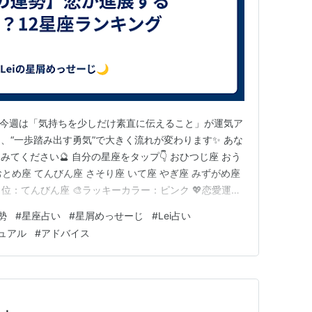
日） 今週は「気持ちを少しだけ素直に伝えること」が運気ア
、“一歩踏み出す勇気”で大きく流れが変わります✨ あな
てください🔮 自分の星座をタップ👇 おひつじ座 おう
おとめ座 てんびん座 さそり座 いて座 やぎ座 みずがめ座
1位：てんびん座 🎨ラッキーカラー：ピンク 💖恋愛運が
の距離が自然と縮まりやすく、関係が一気に進展する可
勢
#
星座占い
#
星屑めっせーじ
#
Lei占い
イス今週はタイミングがとても良いので、少し勇気を出し
ュアル
#
アドバイス