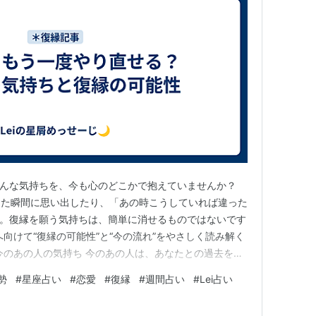
そんな気持ちを、今も心のどこかで抱えていませんか？
した瞬間に思い出したり、「あの時こうしていれば違った
…。復縁を願う気持ちは、簡単に消せるものではないです
向けて“復縁の可能性”と“今の流れ”をやさしく読み解く
 今のあの人の気持ち 今のあの人は、あなたとの過去を完
ありません。むしろ、心のどこかで思い出したり、懐かし
勢
#
星座占い
#
恋愛
#
復縁
#
週間占い
#
Lei占い
あります。 ただし、その気持ちがすぐに「やり直した
限りません。別れた…