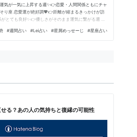
お座 運気が一気に上昇する週✨👉恋愛・人間関係ともにチャ
さそり座 恋愛運が絶好調💖👉距離が縮まるきっかけが訪
係がとても良好✨👉優しさがそのまま運気に繋がる週 第
週🔥👉自信を持って行動すると◎ 第5位：てんびん座
勢
#
週間占い
#
Lei占い
#
星屑めっせーじ
#
星座占い
関係がスムーズに進みます 第6位：おとめ座 努力が実る
…
直せる？あの人の気持ちと復縁の可能性