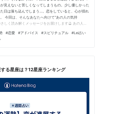
ちが見えないと苦しくなってしまうもの。少し優しかった
じた日は落ち込んでしまう…。恋をしていると、心が揺れ
。 今回は、そんなあなたへ向けて“あの人の気持
やさしく読み解くメッセージをお届けします🔮 あの人の
に対して「気になっている」「もっと知りたい」という
勢
#
恋愛
#
アドバイス
#
スピリチュアル
#
Lei占い
ります。 ただ、その想いをわかりやすく言葉や態度に
い
れません。そのため、あな…
する星座は？12星座ランキング